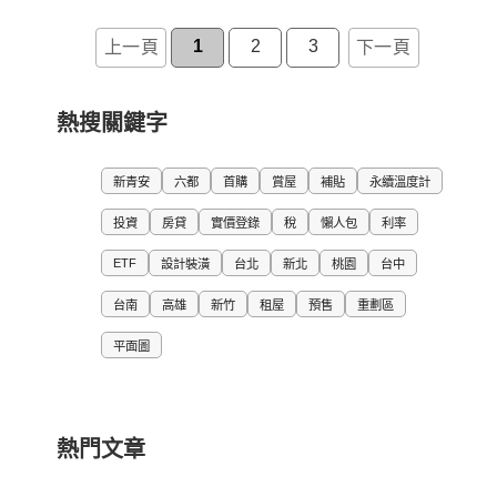
1
2
3
上一頁
下一頁
熱搜關鍵字
新青安
六都
首購
賞屋
補貼
永續溫度計
投資
房貸
實價登錄
稅
懶人包
利率
ETF
設計裝潢
台北
新北
桃園
台中
台南
高雄
新竹
租屋
預售
重劃區
平面圖
熱門文章