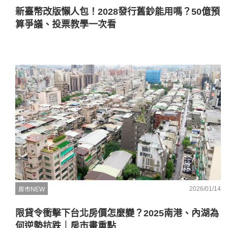
新臺幣改版懶人包！2028發行舊鈔能用嗎？50億預
算爭議、投票教學一次看
2026/01/14
房市NEW
限貸令衝擊下台北房價怎麼變？2025南港、內湖為
何逆勢抗跌｜房市畫重點