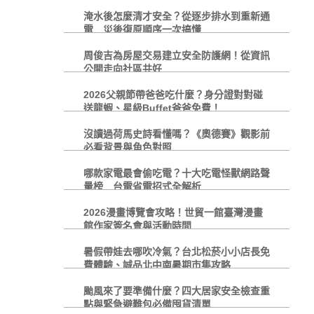
淹水後怎麼清才安全？從逐步排水到重新通
電 災後復原順序一次搞懂
周俊吉為房屋交易建立安全防護網！從資訊
公開走向社區共好
2026父親節帶爸爸吃什麼？身分證對對碰
送龍蝦、星級Buffet爸爸免費！
沒讀過荷馬史詩看懂嗎？《奧德賽》觀影前
必看背景與角色對照
哪款家電最會偷吃電？十大吃電怪獸網路聲
量榜 台電省電招式全解析
2026漫畫博覽會攻略！世貿一館臺灣漫畫
館作家簽名會與活動時間
暑假帶娃去哪吹冷氣？台北松菸小小店長免
費體驗、誠品北中南暑期市集攻略
颱風來了要準備什麼？四大居家安全檢查重
點與緊急避難包必備囤貨清單