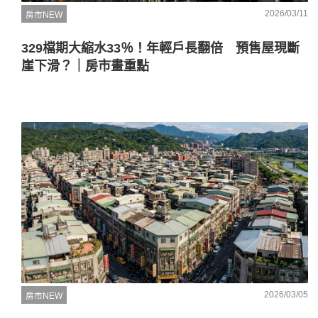
2026/03/11
房市NEW
329檔期大縮水33％！年輕戶長翻倍 預售屋現斷
崖下滑？｜房市畫重點
2026/03/05
房市NEW