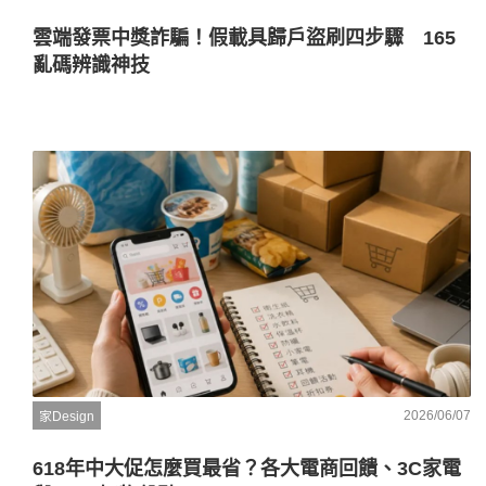
雲端發票中獎詐騙！假載具歸戶盜刷四步驟 165
亂碼辨識神技
2026/06/07
家Design
618年中大促怎麼買最省？各大電商回饋、3C家電