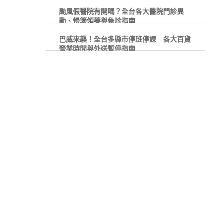
颱風假醫院有開嗎？全台各大醫院門診異
動、慢箋領藥與急診指南
巴威來襲！全台多縣市停班停課 各大百貨
營業時間與外送暫停指南