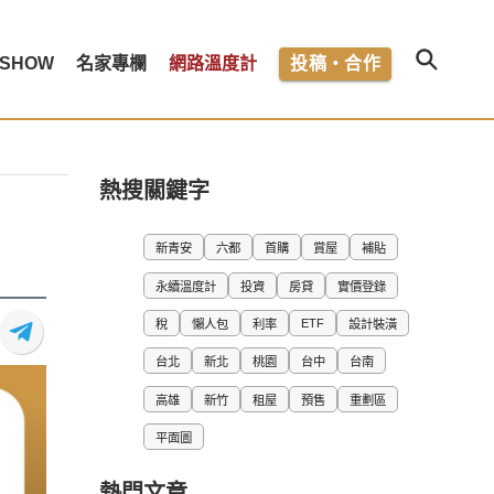
SHOW
名家專欄
網路溫度計
投稿・合作
熱搜關鍵字
新青安
六都
首購
賞屋
補貼
永續溫度計
投資
房貸
實價登錄
ETF
稅
懶人包
利率
設計裝潢
台北
新北
桃園
台中
台南
高雄
新竹
租屋
預售
重劃區
平面圖
熱門文章