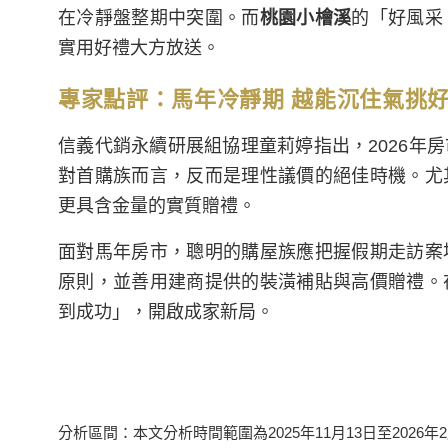
在冷靜盤整期中突圍。而
桃園小檜溪
的「好風采
實用好禮大方放送。
專家點評：馬年冷靜期 越能沉住氣挑
信義代銷永續研展組協理童莉婷指出，2026年
對首購族而言，反而是理性議價的絕佳時機。尤
更具含金量的實質贈禮。
面對馬年房市，聰明的購屋族應把握假期走訪案
原則，並善用建商提供的裝潢補貼與高價贈禮。
到成功」，開啟成家新局。
分析區間：本文分析時間範圍為2025年11月13日至2026年2