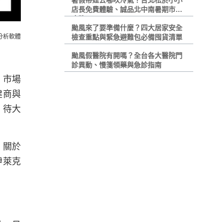
暑假帶娃去哪吹冷氣？台北松菸小小
店長免費體驗、誠品北中南暑期市集
攻略
颱風來了要準備什麼？四大居家安全
情分析軟體
檢查重點與緊急避難包必備囤貨清單
颱風假醫院有開嗎？全台各大醫院門
診異動、慢箋領藥與急診指南
，市場
建商與
，待大
）關於
伊萊克