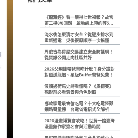
《龍藏經》看一眼得七世福報？故宮
第二檔8/8回歸 啟動線上預約等5大
新招
淹水後怎麼清才安全？從逐步排水到
重新通電 災後復原順序一次搞懂
周俊吉為房屋交易建立安全防護網！
從資訊公開走向社區共好
2026父親節帶爸爸吃什麼？身分證對
對碰送龍蝦、星級Buffet爸爸免費！
沒讀過荷馬史詩看懂嗎？《奧德賽》
觀影前必看背景與角色對照
哪款家電最會偷吃電？十大吃電怪獸
網路聲量榜 台電省電招式全解析
2026漫畫博覽會攻略！世貿一館臺灣
漫畫館作家簽名會與活動時間