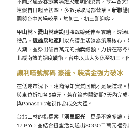
不同於過去春節案場燈火通明的榮景，今年各大
連假首日起至初四，多數採取局部營業。
新聯陽
園與台中案場較早，於初二、初三即迎客。
甲山林、愛山林建設
則將戰線延伸至雲端，透過
禮品。
遠雄房地產
則以永續生活館為策展核心，
人潮，並祭出破百萬元的抽獎總額，力拚在寒冬
北緩南熱的調度戰術，台中以北大多休至初三，
讓利暗號解碼 豪禮、裝潢金強力破冰
在低迷市況下，建商深知實質回饋才是硬道理。
與車位折扣各5萬元，若在簽約關鍵期7天內完成手
與Panasonic電視作為成交大禮。
台北士林的指標案「
漢皇韶光
」更是不遑多讓，
17 Pro，並結合扭蛋活動送出SOGO二萬元禮券與N