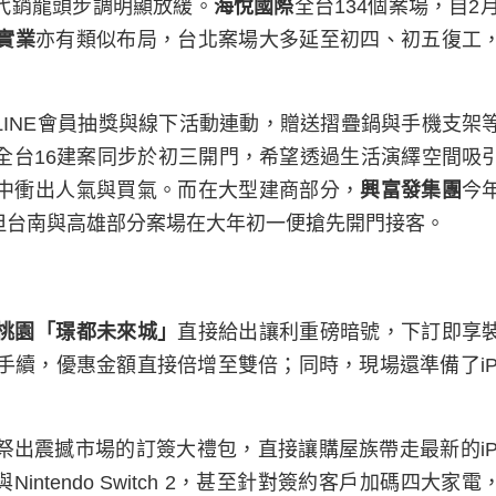
代銷龍頭步調明顯放緩。
海悅國際
全台134個案場，自2月
實業
亦有類似布局，台北案場大多延至初四、初五復工
LINE會員抽獎與線下活動連動，贈送摺疊鍋與手機支架
全台16建案同步於初三開門，希望透過生活演繹空間吸
中衝出人氣與買氣。而在大型建商部分，
興富發集團
今
但台南與高雄部分案場在大年初一便搶先開門接客。
桃園「璟都未來城」
直接給出讓利重磅暗號，下訂即享
續，優惠金額直接倍增至雙倍；同時，現場還準備了iPh
祭出震撼市場的訂簽大禮包，直接讓購屋族帶走最新的iPh
intendo Switch 2，甚至針對簽約客戶加碼四大家電