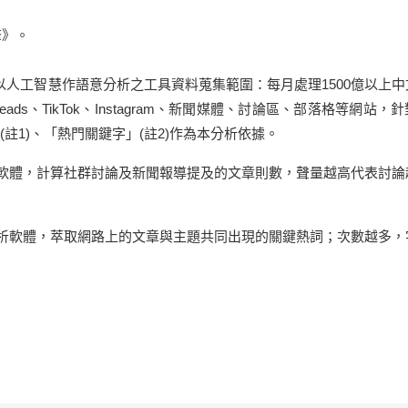
擎》。
以人工智慧作語意分析之工具資料蒐集範圍：每月處理1500億以上中
reads、TikTok、Instagram、新聞媒體、討論區、部落格等網站，
1)、「熱門關鍵字」(註2)作為本分析依據。
分析軟體，計算社群討論及新聞報導提及的文章則數，聲量越高代表討論
情分析軟體，萃取網路上的文章與主題共同出現的關鍵熱詞；次數越多，