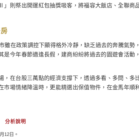
Ⅱ」則祭出開運紅包抽獎吸客，將福容大飯店、全聯商
好房
房市雖在政策調控下顯得格外冷靜，缺乏過去的奔騰氣勢
其是今年春節適逢長假，建商紛紛將過去的園遊會活動
場，在台股三萬點的經濟支撐下，透過多看、多問、多
在市場情緒降溫時，更能精選出保值物件，在金馬年順
分析說明
月12日。