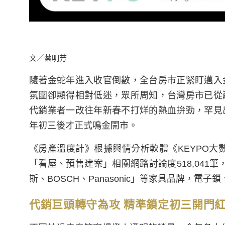
文／蔡明芳
隨著金蛇年進入收官倒數，全台房市正緊盯邁入
氛圍卻顯得相對低迷，眾所周知，台灣房市已從
代銷業者一改往年新春不打烊的熱血拚勁，罕見
年初三後才正式鳴金開市。
《房產溫度計》根據輿情分析軟體《KEYPO大數據關鍵
「看屋、預售建案」相關網路討論度518,041筆
斯、BOSCH、Panasonic」等家具品牌，電
代銷巨頭轉守為攻 精準鎖定初三開門