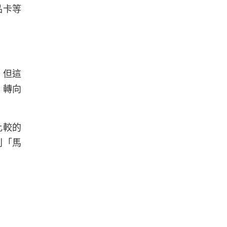
品卡等
，但這
，轉向
比較的
利「馬