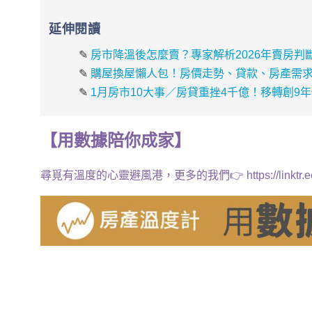
延伸閱讀
✎
房市降溫後怎麼賣？專家解析2026年賣房判
✎
購屋換屋懶人包！房價走勢、貸款、房產需
✎
1月房市10大事／房貸重挫4千億！移轉創9年
【
用
數據
陪你成家
】
尋覓有溫度的心靈避風港，更多的我們👉
https://linkt