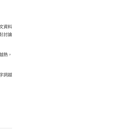
文資料
針對討論
越熱，
字詞越