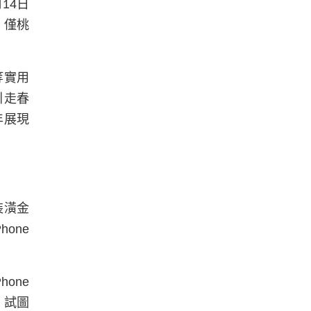
14日
，僅桃
等實用
引走春
年展現
裝潢金
one
one
，試圖