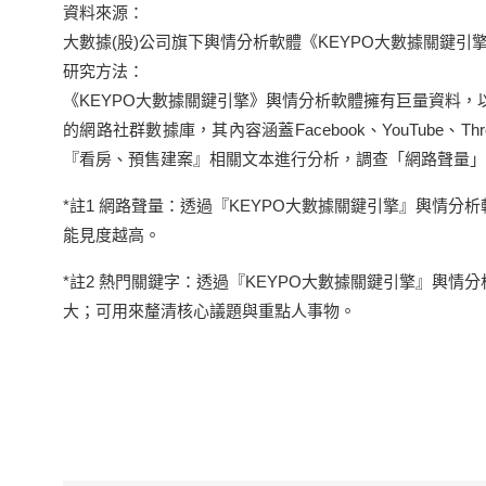
資料來源：
大數據(股)公司旗下輿情分析軟體《KEYPO大數據關鍵引
研究方法：
《KEYPO大數據關鍵引擎》輿情分析軟體擁有巨量資料，
的網路社群數據庫，其內容涵蓋Facebook、YouTube、Th
『看房、預售建案』相關文本進行分析，調查「網路聲量」(註
*註1 網路聲量：透過『KEYPO大數據關鍵引擎』輿情
能見度越高。
*註2 熱門關鍵字：透過『KEYPO大數據關鍵引擎』輿
大；可用來釐清核心議題與重點人事物。