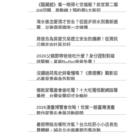
《龍藏經》看一眼得七世福報？故宮第二檔
8/8回歸 啟動線上預約等5大新招
淹水後怎麼清才安全？從逐步排水到重新通
電 災後復原順序一次搞懂
周俊吉為房屋交易建立安全防護網！從資訊
公開走向社區共好
2026父親節帶爸爸吃什麼？身分證對對碰
送龍蝦、星級Buffet爸爸免費！
沒讀過荷馬史詩看懂嗎？《奧德賽》觀影前
必看背景與角色對照
哪款家電最會偷吃電？十大吃電怪獸網路聲
量榜 台電省電招式全解析
2026漫畫博覽會攻略！世貿一館臺灣漫畫
館作家簽名會與活動時間
暑假帶娃去哪吹冷氣？台北松菸小小店長免
費體驗、誠品北中南暑期市集攻略