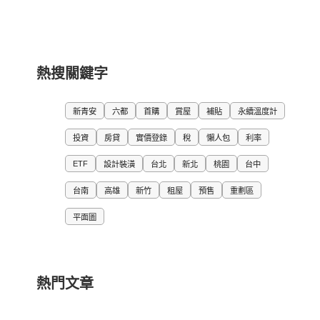
熱搜關鍵字
新青安
六都
首購
賞屋
補貼
永續溫度計
投資
房貸
實價登錄
稅
懶人包
利率
ETF
設計裝潢
台北
新北
桃園
台中
台南
高雄
新竹
租屋
預售
重劃區
平面圖
熱門文章