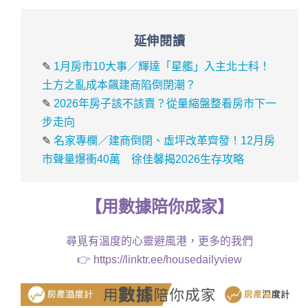
延伸閱讀
✎
1月房市10大事／輝達「星艦」入主北士科！
土方之亂成本飆建商陷倒閉潮？
✎
2026年房子該不該賣？從量縮盤整看房市下一
步走向
✎
名家專欄／建商倒閉、虛坪改革齊發！12月房
市聲量爆衝40萬 徐佳馨揭2026生存攻略
【
用
數據
陪你成家
】
尋覓有溫度的心靈避風港，更多的我們
👉
https://linktr.ee/housedailyview