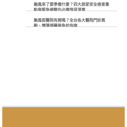
颱風來了要準備什麼？四大居家安全檢查重
點與緊急避難包必備囤貨清單
颱風假醫院有開嗎？全台各大醫院門診異
動、慢箋領藥與急診指南