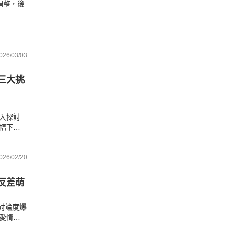
調整，後
026/03/03
三大挑
入探討
幅下修
成屋過
026/02/20
反差萌
討論度爆
愛情故
，或是