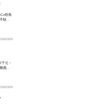
元
Co粉角
不缺
惠價。
啡與運
026/03/05
？
2千元，
安動能下
剖析失業
026/03/05
？