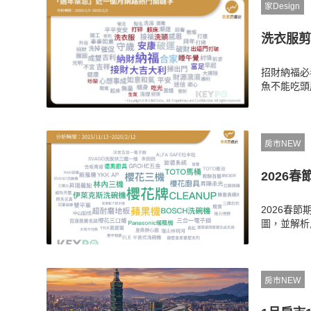
家Design
洗衣服剪
招財納福必
魚不能吃頭
個人衛生到
二回門禮的
房市NEW
2026
2026春
圖，並解析
房市NEW