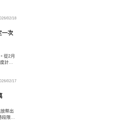
026/02/18
定一次
。從2月
溫度計》
可延
026/02/17
萬
施放祭出
時段限
爆竹種
萬元的罰