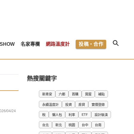
SHOW
名家專欄
網路溫度計
投稿・合作
熱搜關鍵字
新青安
六都
首購
賞屋
補貼
永續溫度計
投資
房貸
實價登錄
026/04/24
ETF
稅
懶人包
利率
設計裝潢
台北
新北
桃園
台中
台南