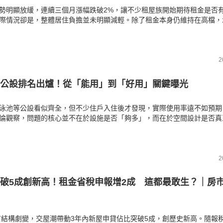
勢明顯放緩，連續三個月漲幅跌破2%，讓不少租屋族開始期待租金是否
際情況卻是，整體居住負擔並未明顯減輕。除了租金本身仍維持在高檔，
等支出反而逐漸成為新的壓力來源。
2
公設排名出爐！從「能用」到「好用」關鍵曝光
泳池等公設看似齊全，但不少住戶入住後才發現，實際使用率遠不如預期
論觀察，問題的核心並不在於設施是否「夠多」，而在於空間設計是否真
唯有符合日常使用習慣的公設，才能被長期利用，進一步融入住戶的生活
2
破5成創新高！租金省稅申報增2成 這都最敢生？｜房
房市結構劇變，交屋潮帶動3年內新屋申貸佔比突破5成，創歷史新高。隨報