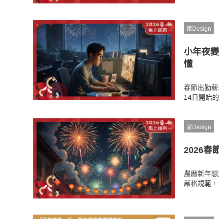
獨自享受的
家Design
小年夜變
懂
春節出勤薪
14日開始
透過詳細圖
後，若遇老
家Design
2026
農曆新年想
嚴格規範，
制。《房產
類。想平安
單。