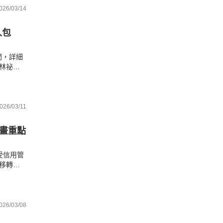
026/03/14
人包
間，詳細
林祕
握紅色
都能安
026/03/11
市畫重點
受信用管
移轉棟
點掌握
026/03/08