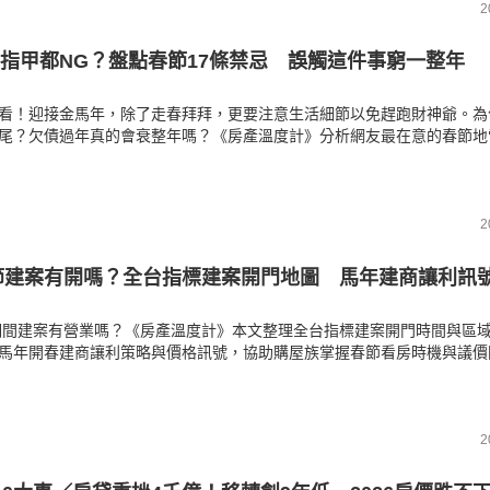
2
指甲都NG？盤點春節17條禁忌 誤觸這件事窮一整年
看！迎接金馬年，除了走春拜拜，更要注意生活細節以免趕跑財神爺。為
尾？欠債過年真的會衰整年嗎？《房產溫度計》分析網友最在意的春節地
言行舉止都有眉角。立刻掌握洗澡、剪指甲與丟垃圾的正確時間點，同時
數量講究。遵循老祖宗的智慧，助你趨吉避凶，開啟富足的一年。
2
春節建案有開嗎？全台指標建案開門地圖 馬年建商讓利訊
節期間建案有營業嗎？《房產溫度計》本文整理全台指標建案開門時間與區
馬年開春建商讓利策略與價格訊號，協助購屋族掌握春節看房時機與議價
2