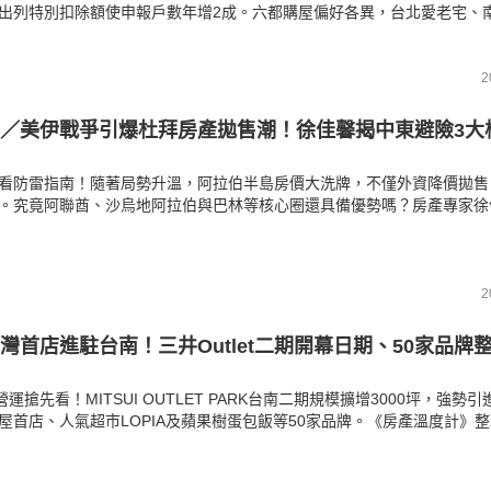
出列特別扣除額使申報戶數年增2成。六都購屋偏好各異，台北愛老宅、
竹科學園區則支撐全台最高扶幼比。《房產溫度計》帶您畫重點掌握最新
制與區域買盤動態。
2
／美伊戰爭引爆杜拜房產拋售潮！徐佳馨揭中東避險3大
看防雷指南！隨著局勢升溫，阿拉伯半島房價大洗牌，不僅外資降價拋售
。究竟阿聯酋、沙烏地阿拉伯與巴林等核心圈還具備優勢嗎？房產專家徐
簽證與綠卡門檻，從成熟的哈里發塔商圈到新崛起的科技島，全面剖析地
由不動產規避危機？聽專家評估短期流動性與安全性！
2
灣首店進駐台南！三井Outlet二期開幕日期、50家品牌
營運搶先看！MITSUI OUTLET PARK台南二期規模擴增3000坪，強勢
屋首店、人氣超市LOPIA及蘋果樹蛋包飯等50家品牌。《房產溫度計》
隱藏版交通優惠與戶外親子遊戲區亮點。同步加碼2026全台商場地圖，
den City、台中漢神洲際與D-ONE最新動態，帶您掌握年度最強逛街聖地