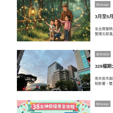
家Design
3月至5
全台賞螢熱
整理北部滿
境，更獨家
玻璃紙使用
全又完整地
房市NEW
329檔
馬年房市面
制影響，雙
數受春節影
政策高壓下
家Design