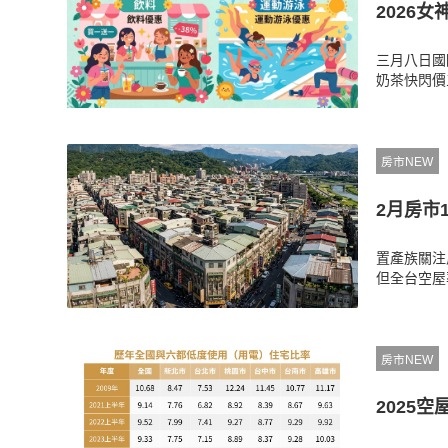
2026
三月八日國
奶茶快閃價
席，台北市
此外，針對
動樂趣，把
房市NEW
2月房市
置產族關注
但全台空屋
滑導致買方
率與開工數
房市NEW
2025