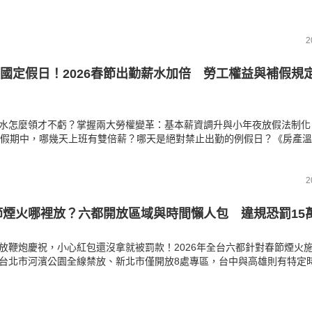
懸疑燒腦片，這份必看片單都能滿足你的胃口。
2
國定假日！2026春節出勤薪水加倍 勞工權益與補假規
水怎麼領才不虧？掌握兩大勞權變革：基本薪資調升與小年夜放假法制化
的假期中，哪幾天上班有雙倍薪？哪天是絕對禁止出勤的例假日？《房產
解與試算公式，帶你搞懂月薪制與時薪制的計算差異。發薪日若遇連假不
闆欠薪或強迫加班，這四大檢舉管道能助你爭取應有權益，安心過好年。
2
春節煙火哪裡放？六都開放區域與時間懶人包 違規恐罰15
放鞭炮慶祝，小心紅包還沒拿就被罰款！2026年全台六都針對春節煙火
台北市河濱公園全線禁放、新北市僅開放8處專區，台中與高雄則有特定
溫度計》整理除夕到初五的合法施放時間與地點，並列出兒童禁止遊玩的
過馬年，務必詳讀這份避雷指南，以免因噪音或空污違規而吃上最高15