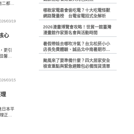
南二都喜
申貸趨
哪款家電最會偷吃電？十大吃電怪獸
網路聲量榜 台電省電招式全解析
026/03/19
2026漫畫博覽會攻略！世貿一館臺灣
漫畫館作家簽名會與活動時間
核心
暑假帶娃去哪吹冷氣？台北松菸小小
店長免費體驗、誠品北中南暑期市集
，更引
攻略
佳馨詳
颱風來了要準備什麼？四大居家安全
緣政治
檢查重點與緊急避難包必備囤貨清單
026/03/15
整理
引進日本平
整理正式
涵蓋台北
！