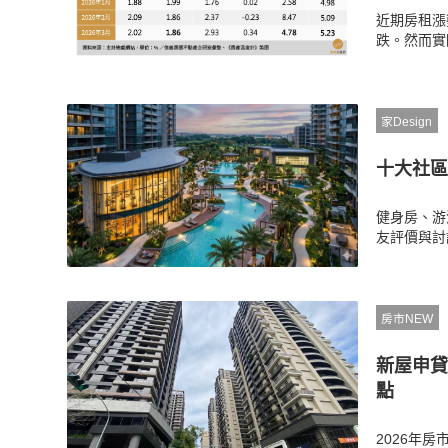
近期房租漲
跌。然而實
費、管理費
家Design
十大社區
健身房、游
友評價與討
生活情境。
房市NEW
新屋申貸
點
2026年