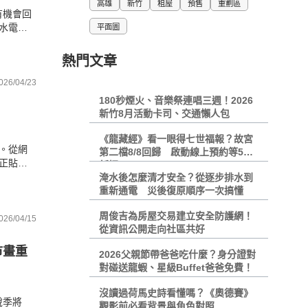
高雄
新竹
租屋
預售
重劃區
有機會回
水電
平面圖
熱門文章
026/04/23
180秒煙火、音樂祭連唱三週！2026
新竹8月活動卡司、交通懶人包
《龍藏經》看一眼得七世福報？故宮
。從網
第二檔8/8回歸 啟動線上預約等5大
正貼近
新招
日常。
淹水後怎麼清才安全？從逐步排水到
重新通電 災後復原順序一次搞懂
周俊吉為房屋交易建立安全防護網！
026/04/15
從資訊公開走向社區共好
市畫重
2026父親節帶爸爸吃什麼？身分證對
對碰送龍蝦、星級Buffet爸爸免費！
沒讀過荷馬史詩看懂嗎？《奧德賽》
稅季將
觀影前必看背景與角色對照