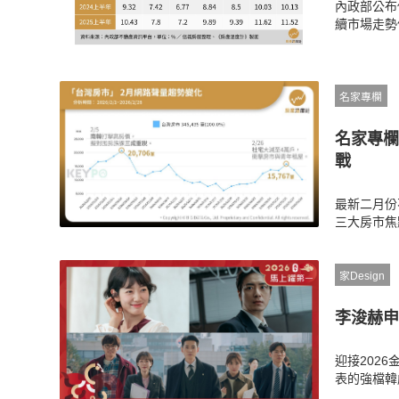
內政部公布
續市場走勢
名家專欄
名家專欄
戰
最新二月份
三大房市焦
至四萬戶引
剩危機，首
家Design
李浚赫申
迎接202
表的強檔韓
事，還有李