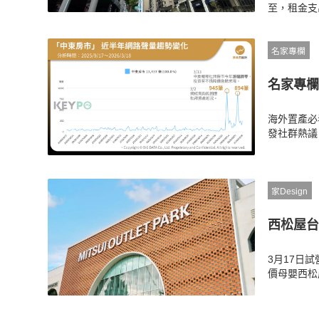
至，租金支
新屋，而新
勢、節稅新
名家專欄
名家專欄
海外置產必
發社群熱議
解各國黃金
風險。想藉
家Design
西松屋台
3月17日試
價母嬰西松
開幕時間、
大巨蛋Gar