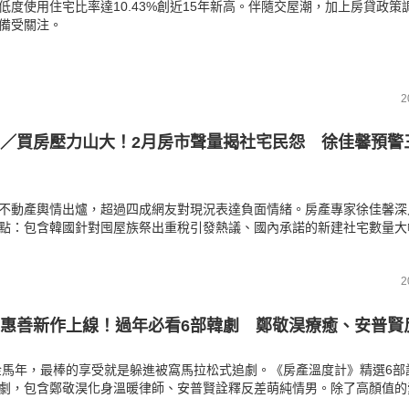
低度使用住宅比率達10.43%創近15年新高。伴隨交屋潮，加上房貸政策
備受關注。
2
／買房壓力山大！2月房市聲量揭社宅民怨 徐佳馨預警
不動產輿情出爐，超過四成網友對現況表達負面情緒。房產專家徐佳馨深
點：包含韓國針對囤屋族祭出重稅引發熱議、國內承諾的新建社宅數量大
爆怒火，以及新青安貸款的寬限期爭議。面對嚴格的信用管制與潛在的新
購族該如何應對未來的房價波動與挑戰。
2
惠善新作上線！過年必看6部韓劇 鄭敬淏療癒、安普賢
6金馬年，最棒的享受就是躲進被窩馬拉松式追劇。《房產溫度計》精選6部
劇，包含鄭敬淏化身溫暖律師、安普賢詮釋反差萌純情男。除了高顏值的
浚赫與申惠善聯手帶來的暗黑人性考驗。無論是想找全家共賞的爆笑喜劇