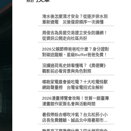
淹水後怎麼清才安全？從逐步排水到
重新通電 災後復原順序一次搞懂
周俊吉為房屋交易建立安全防護網！
從資訊公開走向社區共好
2026父親節帶爸爸吃什麼？身分證對
對碰送龍蝦、星級Buffet爸爸免費！
沒讀過荷馬史詩看懂嗎？《奧德賽》
觀影前必看背景與角色對照
哪款家電最會偷吃電？十大吃電怪獸
網路聲量榜 台電省電招式全解析
2026漫畫博覽會攻略！世貿一館臺灣
漫畫館作家簽名會與活動時間
暑假帶娃去哪吹冷氣？台北松菸小小
店長免費體驗、誠品北中南暑期市集
攻略