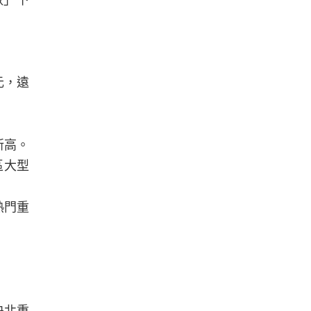
數」下
元，遠
新高。
區大型
熱門重