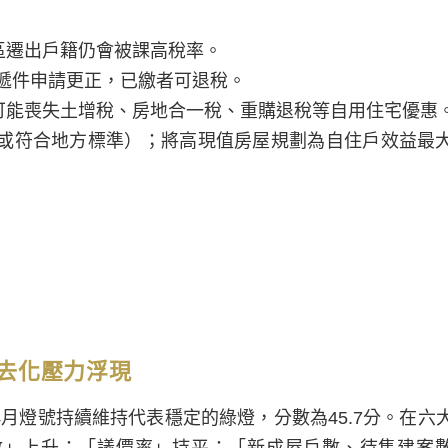
區遷出戶籍仍會被課高稅率。
可遞件申請更正，已繳者可退稅。
可能喪失土增稅、房地合一稅、重購退稅等自用住宅優惠
元或符合地方標準）；將高現值房屋規劃為自住戶效益最
去化壓力浮現
月燈號持續維持代表穩定的綠燈，分數為45.7分。在六