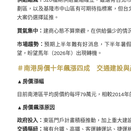
供給縮減：
520檔期供給量縮確立，雖還有台北
劃區，以及基隆市中山區有可期待指標案，但台北
大案仍選擇延推。
買氣集中：
建商心態不算樂觀，在供給偏少的情
市場趨勢：
預期上半年難有好消息，下半年暑假
望，盼望馬年（2026年）出現轉機。
＃南港房價十年飆漲四成 交通建設與
▲房價漲幅
目前南港區平均房價約每坪79萬元，相較2014年的5
▲房價飆漲原因
政府投入：
東區門戶計畫積極推動，加上重大建
交通樞紐：
擁有台鐵、高鐵、客運轉運站、捷運