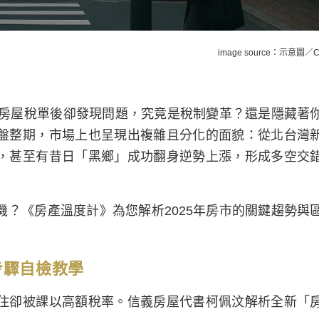
image source：示意圖／C
到房屋稅單後卻發現問題，究竟是稅制變革？還是隱藏著
盤整期，市場上也呈現出複雜且分化的面貌：從北台灣
，甚至有昔日「黑鄉」成功翻身逆勢上漲，形成多空交
？《房產溫度計》為您解析2025年房市的關鍵趨勢與
步驟自檢教學
住卻被課以高額稅率。信義房屋代書柯佩汶解析全新「