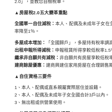
2.0」，並教您自檢稅單。
▲房屋稅2.0五大變革重點
全國單一自住減稅：
本人、配偶及未成年子女在
率降至1％。
多屋成本增加：
「全國歸戶」，多屋持有稅率調高至
出租申報所得減稅：
申報租賃所得享較低稅率1.5
繼承非自願共有減稅：
非自願共有房屋享較低稅率1
建商餘屋優惠：
建商興建住家用房屋在合理銷售
▲
自住資格三要件
1、本人、配偶或直系親屬實際居住並設籍。
2、本人、配偶及未成年子女全國合計3戶以內。
3、無出租或供營業使用。