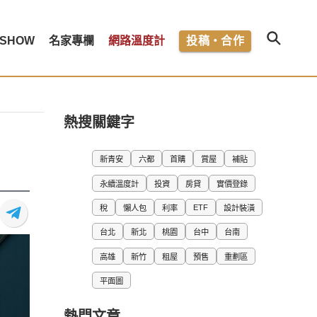
SHOW
名家專欄
網路溫度計
投稿・合作
熱搜關鍵字
新青安
六都
首購
賞屋
補貼
永續溫度計
投資
房貸
實價登錄
ETF
稅
懶人包
利率
設計裝潢
台北
新北
桃園
台中
台南
高雄
新竹
租屋
預售
重劃區
平面圖
熱門文章