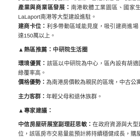
產業與商業區發展：
南港軟體工業園區、國家
LaLaport南港等大型建設進駐。
建商卡位：
利多帶動區域能見度，吸引建商進場
達150萬以上。
▲熱區推薦：中研院生活圈
環境優質：
該區以中研院為中心，區內設有胡適
綠覆率高。
價格優勢：
為
南港房價較為親民的區塊，中古公寓
主力客群：
年輕父母和退休族群。
▲專家建議：
中信房屋研展室副理莊思敏：
在政府資源與大型
位，該區房市交易量能預計將持續穩健成長，購