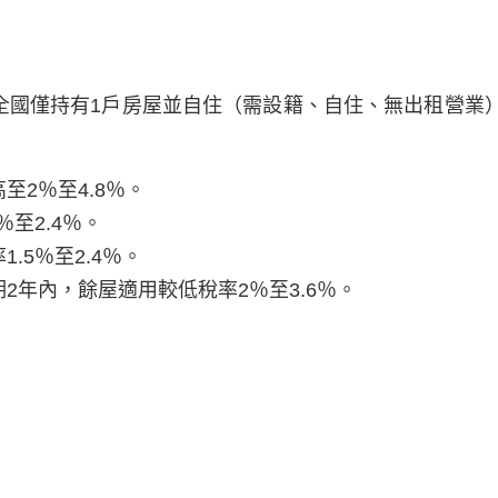
全國僅持有1戶房屋並自住（需設籍、自住、無出租營業
2％至4.8％。
％至2.4％。
.5％至2.4％。
期
2年內，餘屋適用較低稅率2％至3.6％。