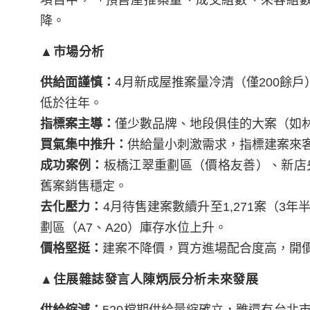
項目中，「預售屋推案量、成交組數、來客組
降。
▲市場分析
供給面謹慎：
4月新成屋推案量冷清（僅200餘戶
低於往年。
指標案主導：
僅少數品牌、地段俱佳的大案（如
買氣集中推升：
供給量小刺激需求，指標建案來客組
成功案例：
板橋江翠重劃區（價格友善）、新店
舊案銷售穩定。
去化壓力：
4月待售建案數續升至1,271案（
劃區（A7、A20）庫存水位上升。
價格堅挺：
建案不降價，買方進場配合度高，開
▲住展雜誌發言人陳炳辰分析未來發展