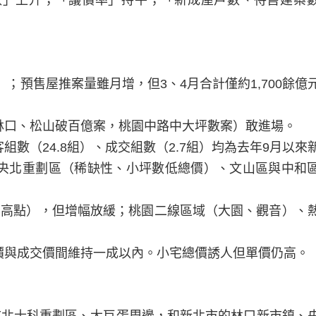
數」上升；「議價率」持平；「新成屋戶數、待售建案
）；預售屋推案量雖月增，但3、4月合計僅約1,700餘億
林口、松山破百億案，桃園中路中大坪數案）敢進場。
數（24.8組）、成交組數（2.7組）均為去年9月以來
央北重劃區（稀缺性、小坪數低總價）、文山區與中和
3年半高點），但增幅放緩；桃園二線區域（大園、觀音）、
價與成交價間維持一成以內。小宅總價誘人但單價仍高。