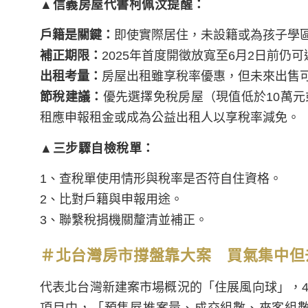
▲信義房屋代書柯佩汶提醒：
戶籍是關鍵：
即使實際居住，未設籍或為孩子學
補正期限：
2025年首度開徵放寬至6月2日前仍
出租考量：
房屋出租雖享稅率優惠，但未來出售
節稅建議：
優先選擇免稅房屋（現值低於10萬
租應申報租金或成為公益出租人以享稅率減免。
▲三步驟自檢稅單：
1、查稅單使用情形與稅率是否符自住資格。
2、比對戶籍與申報用途。
3、聯繫稅捐機關釐清並補正。
＃北台灣房市撐盤靠大案 買氣集中但
代表北台灣新建案市場概況的「住展風向球」，4