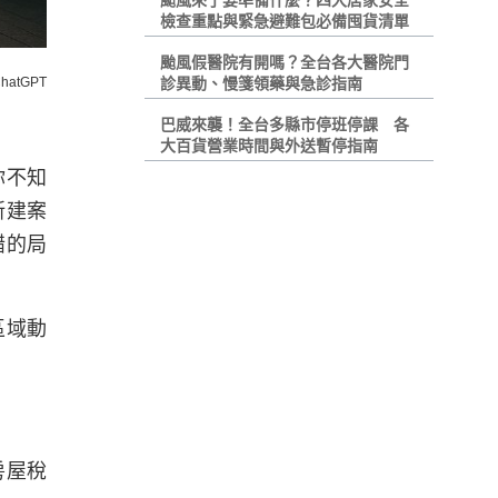
颱風來了要準備什麼？四大居家安全
檢查重點與緊急避難包必備囤貨清單
颱風假醫院有開嗎？全台各大醫院門
hatGPT
診異動、慢箋領藥與急診指南
巴威來襲！全台多縣市停班停課 各
大百貨營業時間與外送暫停指南
你不知
新建案
錯的局
區域動
房屋稅