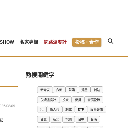
SHOW
名家專欄
網路溫度計
投稿・合作
熱搜關鍵字
新青安
六都
首購
賞屋
補貼
永續溫度計
投資
房貸
實價登錄
026/08/09
ETF
稅
懶人包
利率
設計裝潢
包
台北
新北
桃園
台中
台南