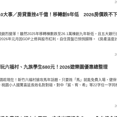
2
10大事／房貸重挫4千億！移轉創9年低 2026房價跌不
現劇烈變革！雖然2025年移轉棟數跌至26.1萬棟創九年新低，且五大銀
2026年元月因GDP上修與股市紅利，自住買盤已悄悄歸隊。《房產溫度
星艦」總部落腳北士科、百貨地王大洗牌、以及近七成民意力挺信用管制
本飆漲與信用管制高壓，助力精準掌握2026年購屋趨勢。
2
玩六福村、九族學生680元！2026遊樂園優惠總整理
園趁現在！新竹六福村搶攻馬年話題，只要姓「馬」就能免費入場，健保
。桃園小人國驚喜延長姓名對對碰，對中「宸、宥、希」等22字任一字同
整全台四大主題樂園寒假與春節最新方案，包含適用日期與限制條件，快
惠資格，趁著假期衝一波。
2