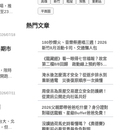
高雄
新竹
租屋
預售
重劃區
登場，推
至23日
平面圖
活動日
熱門文章
026/07/18
180秒煙火、音樂祭連唱三週！2026
新竹8月活動卡司、交通懶人包
暑期市
《龍藏經》看一眼得七世福報？故宮
第二檔8/8回歸 啟動線上預約等5大
新招
，限時
淹水後怎麼清才安全？從逐步排水到
烈開跑，
重新通電 災後復原順序一次搞懂
精選本土
周俊吉為房屋交易建立安全防護網！
026/07/11
從資訊公開走向社區共好
南
2026父親節帶爸爸吃什麼？身分證對
對碰送龍蝦、星級Buffet爸爸免費！
台大、北
沒讀過荷馬史詩看懂嗎？《奧德賽》
務，但一
觀影前必看背景與角色對照