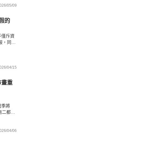
026/05/09
是假的
不僅斥資
客服，同時
言，官方
026/04/15
市畫重
稅季將
南二都喜
申貸趨
026/04/06