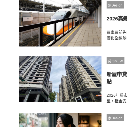
家Design
2026
買車票前先
優化全線隧
調整11人
也嚴正澄清
房市NEW
新屋申貸
點
2026年
至，租金支
新屋，而新
勢、節稅新
家Design