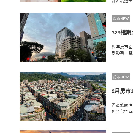
計》精選全
體驗，甚至
動。加碼傳
房市NEW
329檔
馬年房市面
制影響，雙
數受春節影
政策高壓下
房市NEW
2月房市
置產族關注
但全台空屋
滑導致買方
率與開工數