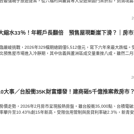
台最強親子旅遊提案，從六福村與麗寶等大型遊樂園門票折扣，到清境農
是一毛錢都不用花的特色主題遊戲場，以及下雨也不怕的誠品新店室內闖
授高鐵聯票省錢密技，輕鬆搞定兩天一夜親子混搭完美行程！
2
期大縮水33％！年輕戶長翻倍 預售屋現斷崖下滑？｜房
臨嚴峻挑戰，2026年329檔期總銷僅5,512億元，寫下六年來最大跌幅。
北預售屋市場進入冷靜期，其中信義與蘆洲區成交量重挫八成。雖然二月
響月減四成，但全台年輕戶長卻逆勢翻倍成長。《房產溫度計》帶您畫重
，剛性需求轉向與房市量縮價穩的真實走向。
2
10大事／台股衝35K財富爆發！建商砸5千億推案救房市
房價走勢，2026年2月房市呈現股熱房盤。雖台股衝35,000點、台積電破
率攀升至10.43％創15年新高。受限信用管制與房貸利率破2.3％，新青
觀望。然而五大建商看好AI與關稅利多，推案量突破5,000億。本站深度
據，帶您掌握最新購屋脈動。