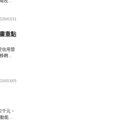
場牧羊
關活
026/03/11
市畫重點
受信用管
移轉棟
點掌握
026/03/05
？
2千元，
安動能下
剖析失業