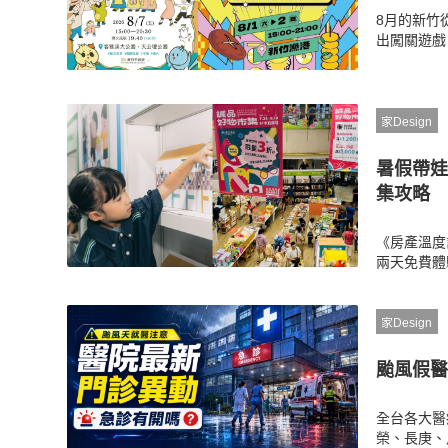
8月的新竹
出闖關遊戲
連三個週末
期、煙火時
家Design
暑假帶娃
集攻略
《房產溫度
兩天免費體
集結百款桌
原創繪本展
家Design
颱風假醫
全台各大醫
榮、長庚、