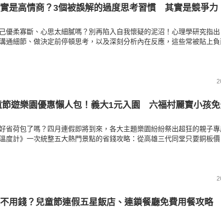
實是高情商？3個被誤解的過度思考習慣 其實是競爭力
己優柔寡斷、心思太細膩嗎？別再陷入自我懷疑的泥沼！心理學研究指出
溝通細節、做決定前停頓思考，以及深刻分析內在反應，這些常被貼上負
實正是展現同理心與換位思考的最佳證據。《房產溫度計》帶你分辨成長
慮的差異，教你將敏銳度轉化為無可取代的人際資產。
2
兒童節遊樂園優惠懶人包！義大1元入園 六福村麗寶小孩免
好省荷包了嗎？四月連假即將到來，各大主題樂園紛紛祭出超狂的親子專
溫度計》一次統整五大熱門景點的省錢攻略：從高雄三代同堂只要銅板價
年齡孩童直接免收費，到雲林趣味十足的汽機車牌對對碰，以及桃園超殺
。趕快把握春假福利帶寶貝盡情放電！
2
不用錢？兒童節連假五星飯店、連鎖餐廳免費用餐攻略