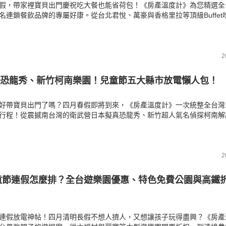
假，帶家裡寶貝出門慶祝吃大餐也能省荷包！《房產溫度計》為您精選全
名連鎖餐飲品牌的專屬好康。從台北君悅、萬豪與香格里拉等頂級Buffet
用餐」主打星，到雅室牛排、小蒙牛等完成趣味任務享半價或招待的超狂
整最高CP值的親子外食攻略，快手刀訂位去！
2
恐龍秀、新竹柯南樂園！兒童節五大縣市放電懶人包！
好帶寶貝出門了嗎？四月春假即將到來，《房產溫度計》一次統整全台灣
行程！從震撼南台灣的衛武營日本擬真恐龍秀、新竹超人氣名偵探柯南解
，到雙北捷運免費搭乘與台中彩虹小馬見面會。趕快把握這波好康優惠，
最高CP值的走跳小旅行，留下難忘回憶！
2
兒童節連假怎麼排？全台遊樂園優惠、特色免費公園與高鐵
連假放電神帖！四月清明長假不想人擠人，又想讓孩子玩得盡興？《房產