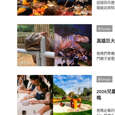
迎接四月連
級飯店與知
「兒童免費
一次為您統
家Design
高雄巨大
爸媽們準備
門親子放電
物園免門票
人安排一趟
家Design
2026
略
爸媽必看的