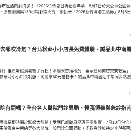
從市區熱鬧到海邊！「2026竹塹夏日祈福嘉年華」8月7日於天公壇公園
、原創劇團與180秒精彩煙火秀。緊接著「2026新竹漁港生活節」8月8日
登場，集結王宏恩、Matzka、冰球樂團、羅美玲等超過30組卡司！完整
間、卡司名單、交通與管制指南一次看。
2
去哪吹冷氣？台北松菸小小店長免費體驗、誠品北中南
計》推薦暑假消暑親子行程！本週末首推松菸「全家便利商店交安教室」
驗最萌小小店長制服、闖關拿50元禮物卡！誠品北中南暑期市集同步熱
遊免費教學、人氣原創盲盒公仔與下殺3折曬書好禮。北市圖萬興分館更
，借書即送車型書單，帶寶貝在冷氣房充實放電度過週末！
2
院有開嗎？全台各大醫院門診異動、慢箋領藥與急診指
療機構即時開診狀態大盤點！受到巴威颱風停班停課影響，7月10日包含
馬偕及台中榮總等各大醫院一般門診全面異動。多數急診維持24小時服