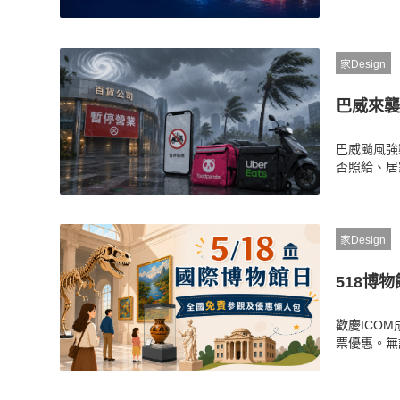
般門診改開
調整，出門
家Design
巴威來襲
巴威颱風強
否照給、居
百等指標百貨
整懶人包，
家Design
518博
歡慶ICO
票優惠。無
科博館等熱
趕快截圖筆