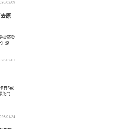
026/02/09
下去原
行房貸蒸發
計》深度
。面對
026/02/01
卡有5或
樣免門
拿出身
026/01/24