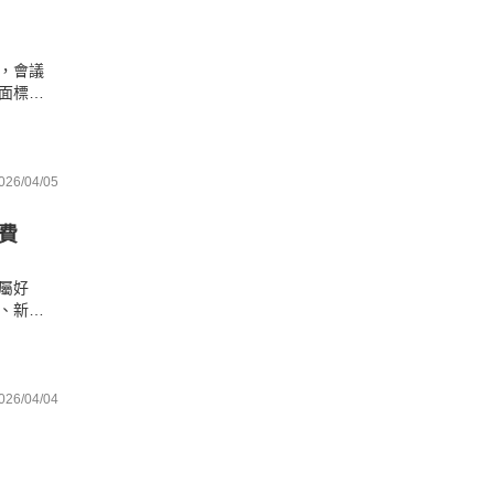
，會議
面標籤
型反思
026/04/05
費
屬好
、新竹
的身分
026/04/04