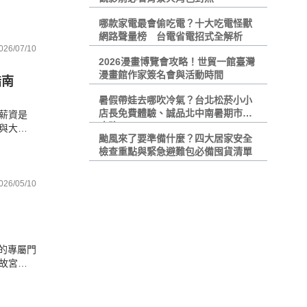
術有所
哪款家電最會偷吃電？十大吃電怪獸
網路聲量榜 台電省電招式全解析
026/07/10
2026漫畫博覽會攻略！世貿一館臺灣
漫畫館作家簽名會與活動時間
指南
暑假帶娃去哪吹冷氣？台北松菸小小
店長免費體驗、誠品北中南暑期市集
薪資是
攻略
與大遠
颱風來了要準備什麼？四大居家安全
單防颱完
檢查重點與緊急避難包必備囤貨清單
026/05/10
館的專屬門
故宮、
荷包，