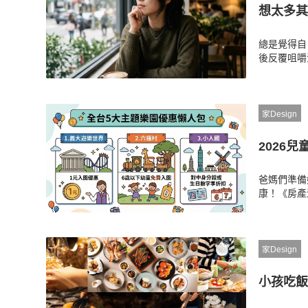
想太多其
總是覺得自
後反覆咀嚼
的行為，其
與消耗型焦
家Design
2026
爸媽們準備
康！《房產
與台中指定
證數字折扣
家Design
小孩吃飯