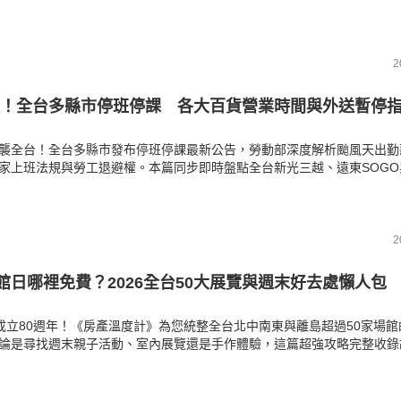
颱風特別門診或全天停診，健檢、抽血、慢性病連續處方箋領藥及排程手
就醫前請務必看懂《房產溫度計》為您整理的停診退掛與重新預約指南。
2
！全台多縣市停班停課 各大百貨營業時間與外送暫停
襲全台！全台多縣市發布停班停課最新公告，勞動部深度解析颱風天出勤
家上班法規與勞工退避權。本篇同步即時盤點全台新光三越、遠東SOGO
最新營業時間異動，以及foodpanda與UberEats外送暫停服務停止派
《房產溫度計》帶你一文秒懂自身民生權益。
2
物館日哪裡免費？2026全台50大展覽與週末好去處懶人包
M成立80週年！《房產溫度計》為您統整全台北中南東與離島超過50家場
論是尋找週末親子活動、室內展覽還是手作體驗，這篇超強攻略完整收錄
門地標的免費參觀資訊。趁著假日帶家人來趟知性之旅，輕鬆看展還能省
記安排您的專屬文化行程吧！