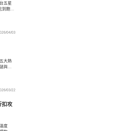
台五星
吃到飽的
方案，
026/04/03
五大熱
謎與動
幫全家
026/03/22
折扣攻
溫度