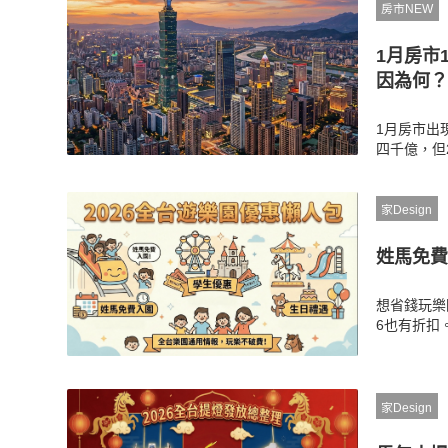
房市NEW
1月房市
因為何？
1月房市出
四千億，但
解析輝達「
土方清運成
家Design
姓馬免費
想省錢玩樂
6也有折扣
票。本篇統
分證檢查優
家Design