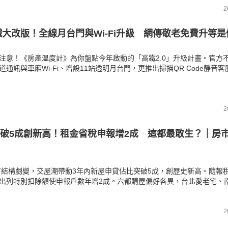
2
高鐵大改版！全線月台門與Wi-Fi升級 網傳敬老免費升等
注意！《房產溫度計》為你盤點今年啟動的「高鐵2.0」升級計畫。官方
道通訊與車廂Wi-Fi、增設11站透明月台門，更推出掃描QR Code靜音
以上一般團體票優惠。此外，網路瘋傳長輩搭車享免費升等特權等不實謠
闢謠，請旅客切勿上當受騙！
2
破5成創新高！租金省稅申報增2成 這都最敢生？｜房
房市結構劇變，交屋潮帶動3年內新屋申貸佔比突破5成，創歷史新高。隨報
出列特別扣除額使申報戶數年增2成。六都購屋偏好各異，台北愛老宅、
竹科學園區則支撐全台最高扶幼比。《房產溫度計》帶您畫重點掌握最新
制與區域買盤動態。
2