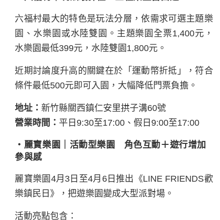
六福村最大的特色是玩法分層，依需求可選主題樂
園、水樂園或水陸雙園。主題樂園全票1,400元，
水樂園最低399元，水陸雙園1,800元。
近期討論度升高的關鍵在於「運動幣折抵」，符合
條件最低500元即可入園，大幅降低門票負擔。
地址：
新竹縣關西鎮仁安里拱子溝60號
營業時間：
平日9:30至17:00、假日9:00至17:00
・麗寶樂園｜活動型樂園 角色互動＋遊行增加
參與感
麗寶樂園4月3日至4月6日推出《LINE FRIENDS歡
樂鎮民日》，把遊樂園變成大型派對場。
活動亮點包含：