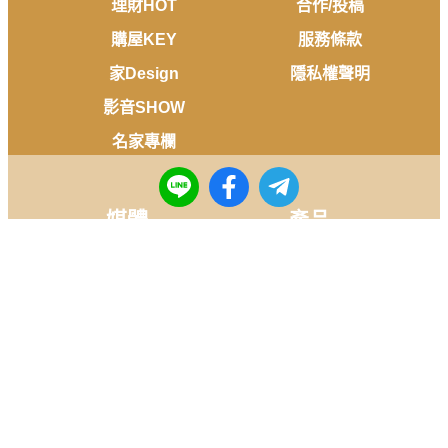
理財HOT
合作/投稿
購屋KEY
服務條款
家Design
隱私權聲明
影音SHOW
名家專欄
媒體
產品
KEYPO
網路溫度計
KEYDERS
選戰溫度計
Fanti Insights
FANSDO
社群