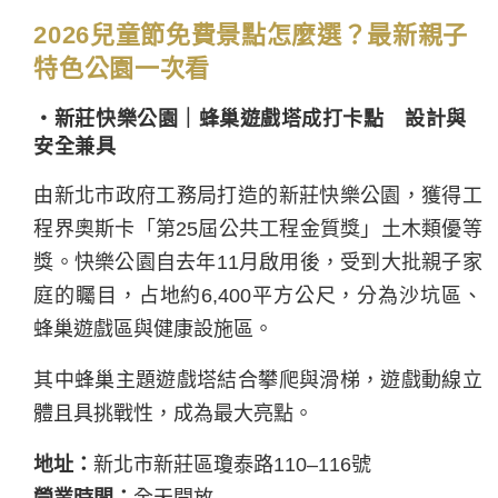
2026兒童節免費景點怎麼選？最新親子
特色公園一次看
・新莊快樂公園｜蜂巢遊戲塔成打卡點 設計與
安全兼具
由新北市政府工務局打造的新莊快樂公園，獲得工
程界奧斯卡「第25屆公共工程金質獎」土木類優等
獎。快樂公園自去年11月啟用後，受到大批親子家
庭的矚目，占地約6,400平方公尺，分為沙坑區、
蜂巢遊戲區與健康設施區。
其中蜂巢主題遊戲塔結合攀爬與滑梯，遊戲動線立
體且具挑戰性，成為最大亮點。
地址：
新北市新莊區瓊泰路110–116號
營業時間：
全天開放