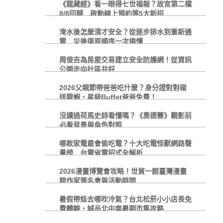
《龍藏經》看一眼得七世福報？故宮第二檔
8/8回歸 啟動線上預約等5大新招
淹水後怎麼清才安全？從逐步排水到重新通
電 災後復原順序一次搞懂
周俊吉為房屋交易建立安全防護網！從資訊
公開走向社區共好
2026父親節帶爸爸吃什麼？身分證對對碰
送龍蝦、星級Buffet爸爸免費！
沒讀過荷馬史詩看懂嗎？《奧德賽》觀影前
必看背景與角色對照
哪款家電最會偷吃電？十大吃電怪獸網路聲
量榜 台電省電招式全解析
2026漫畫博覽會攻略！世貿一館臺灣漫畫
館作家簽名會與活動時間
暑假帶娃去哪吹冷氣？台北松菸小小店長免
費體驗、誠品北中南暑期市集攻略