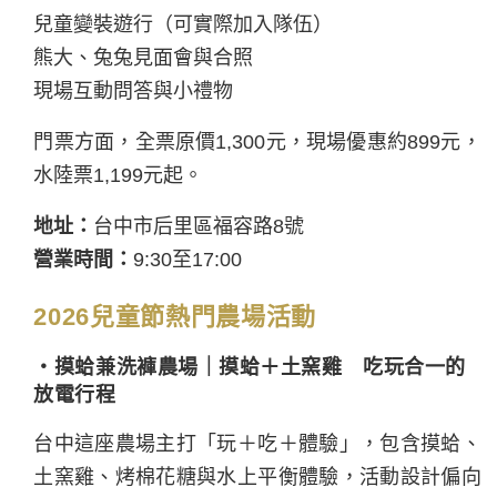
兒童變裝遊行（可實際加入隊伍）
熊大、兔兔見面會與合照
現場互動問答與小禮物
門票方面，全票原價1,300元，現場優惠約899元，
水陸票1,199元起。
地址：
台中市后里區福容路8號
營業時間：
9:30至17:00
2026兒童節熱門農場活動
・摸蛤兼洗褲農場｜摸蛤＋土窯雞 吃玩合一的
放電行程
台中這座農場主打「玩＋吃＋體驗」，包含摸蛤、
土窯雞、烤棉花糖與水上平衡體驗，活動設計偏向