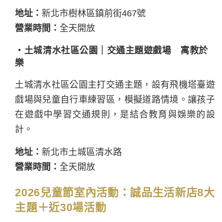
地址：
新北市樹林區鎮前街467號
營業時間：
全天開放
・土城清水社區公園｜交通主題遊戲場 寓教於
樂
土城清水社區公園主打交通主題，設有飛機塔臺遊
戲場與兒童自行車練習區，模擬道路情境。讓孩子
在遊戲中學習交通規則，是結合教育與娛樂的設
計。
地址：
新北市土城區清水路
營業時間：
全天開放
2026兒童節室內活動：誠品生活新店8大
主題＋近30場活動