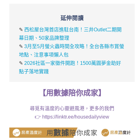
延伸閱讀
✎
西松屋台灣首店進駐台南！三井Outlet二期開
幕日期、50家品牌整理
✎
3月至5月螢火蟲時間全攻略！全台各縣市賞螢
地點、注意事項懶人包
✎
2026社區一家徵件開跑！1500萬圓夢金助好
點子落地實踐
【
用
數據
陪你成家
】
尋覓有溫度的心靈避風港，更多的我們
👉
https://linktr.ee/housedailyview