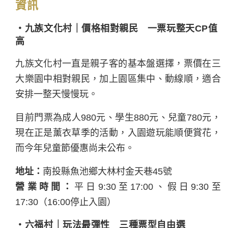
資訊
・九族文化村｜價格相對親民 一票玩整天CP值
高
九族文化村一直是親子客的基本盤選擇，票價在三
大樂園中相對親民，加上園區集中、動線順，適合
安排一整天慢慢玩。
目前門票為成人980元、學生880元、兒童780元，
現在正是薰衣草季的活動，入園遊玩能順便賞花，
而今年兒童節優惠尚未公布。
地址：
南投縣魚池鄉大林村金天巷45號
營業時間：
平日9:30至17:00、假日9:30至
17:30（16:00停止入園）
・六福村｜玩法最彈性 三種票型自由選