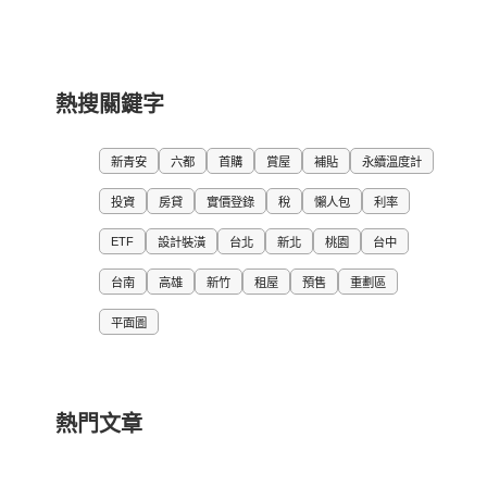
熱搜關鍵字
新青安
六都
首購
賞屋
補貼
永續溫度計
投資
房貸
實價登錄
稅
懶人包
利率
ETF
設計裝潢
台北
新北
桃園
台中
台南
高雄
新竹
租屋
預售
重劃區
平面圖
熱門文章