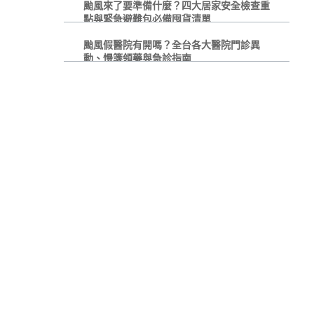
颱風來了要準備什麼？四大居家安全檢查重
點與緊急避難包必備囤貨清單
颱風假醫院有開嗎？全台各大醫院門診異
動、慢箋領藥與急診指南