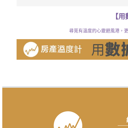
【
用
尋覓有溫度的心靈避風港，更