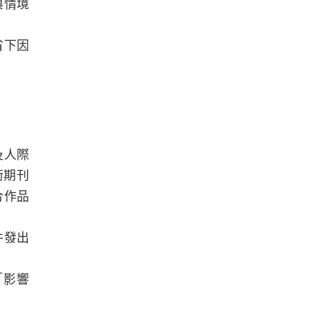
與情境
省下因
及人際
術期刊
合作品
件發出
「影響