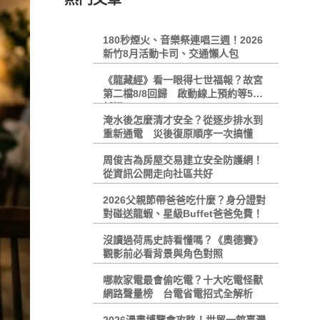
180秒煙火、音樂祭連唱三週！2026
新竹8月活動卡司、交通懶人包
《龍藏經》看一眼得七世福報？故宮
第二檔8/8回歸 啟動線上預約等5大
新招
淹水後怎麼清才安全？從逐步排水到
重新通電 災後復原順序一次搞懂
周俊吉為房屋交易建立安全防護網！
從資訊公開走向社區共好
2026父親節帶爸爸吃什麼？身分證對
對碰送龍蝦、星級Buffet爸爸免費！
沒讀過荷馬史詩看懂嗎？《奧德賽》
觀影前必看背景與角色對照
哪款家電最會偷吃電？十大吃電怪獸
網路聲量榜 台電省電招式全解析