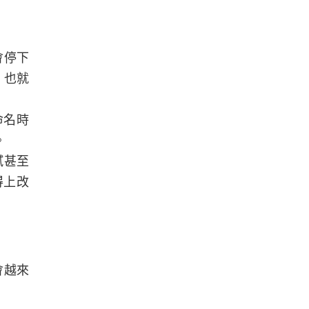
會停下
，也就
命名時
。
膩甚至
得上改
會越來