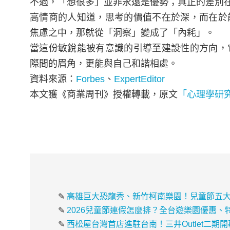
不過，「想很多」並非永遠是優勢；真正的差別
高情商的人知道，思考的價值不在於深，而在於
焦慮之中，那就從「洞察」變成了「內耗」。
當這份敏銳能被有意識的引導至建設性的方向，
際間的眉角，更能與自己和諧相處。
資料來源：
Forbes
、
ExpertEditor
本文獲《商業周刊》授權轉載，原文
「心理學研
✎
高雄巨大恐龍秀、新竹柯南樂園！兒童節五
✎
2026兒童節連假怎麼排？全台遊樂園優惠
✎
西松屋台灣首店進駐台南！三井Outlet二期