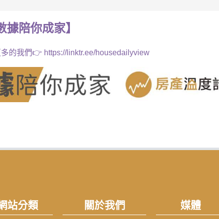
數據
陪你成家
】
多的我們👉
https://linktr.ee/housedailyview
網站分類
關於我們
媒體