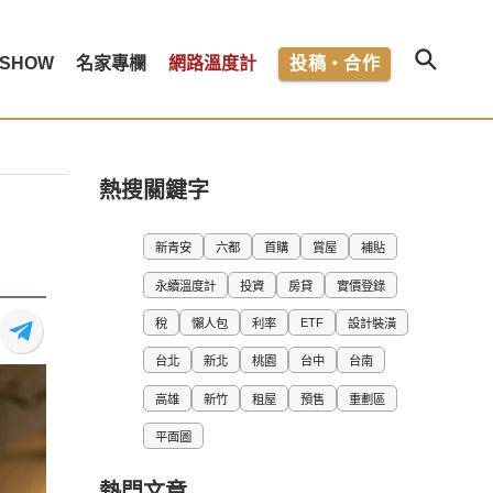
SHOW
名家專欄
網路溫度計
投稿・合作
熱搜關鍵字
新青安
六都
首購
賞屋
補貼
永續溫度計
投資
房貸
實價登錄
ETF
稅
懶人包
利率
設計裝潢
台北
新北
桃園
台中
台南
高雄
新竹
租屋
預售
重劃區
平面圖
熱門文章