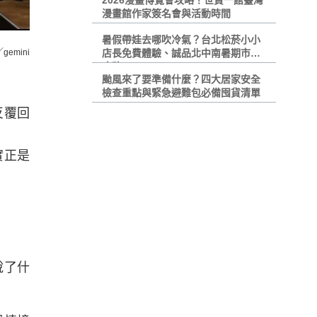
2026漫畫博覽會攻略！世貿一館臺灣
漫畫館作家簽名會與活動時間
暑假帶娃去哪吹冷氣？台北松菸小小
gemini
店長免費體驗、誠品北中南暑期市集
攻略
颱風來了要準備什麼？四大居家安全
檢查重點與緊急避難包必備囤貨清單
反覆回
實正是
說了什