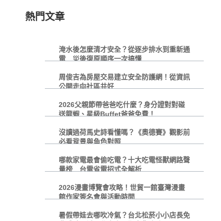
熱門文章
淹水後怎麼清才安全？從逐步排水到重新通
電 災後復原順序一次搞懂
周俊吉為房屋交易建立安全防護網！從資訊
公開走向社區共好
2026父親節帶爸爸吃什麼？身分證對對碰
送龍蝦、星級Buffet爸爸免費！
沒讀過荷馬史詩看懂嗎？《奧德賽》觀影前
必看背景與角色對照
哪款家電最會偷吃電？十大吃電怪獸網路聲
量榜 台電省電招式全解析
2026漫畫博覽會攻略！世貿一館臺灣漫畫
館作家簽名會與活動時間
暑假帶娃去哪吹冷氣？台北松菸小小店長免