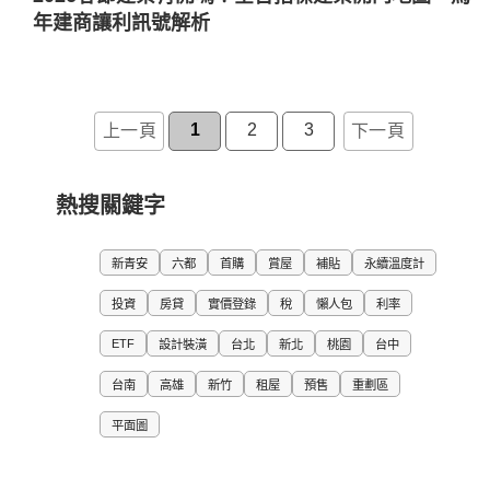
年建商讓利訊號解析
1
2
3
上一頁
下一頁
熱搜關鍵字
新青安
六都
首購
賞屋
補貼
永續溫度計
投資
房貸
實價登錄
稅
懶人包
利率
ETF
設計裝潢
台北
新北
桃園
台中
台南
高雄
新竹
租屋
預售
重劃區
平面圖