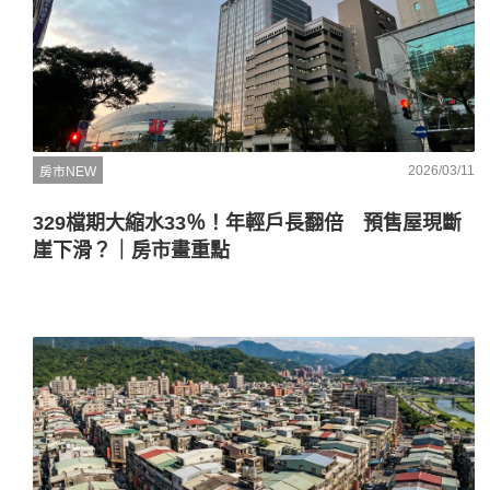
2026/03/11
房市NEW
329檔期大縮水33％！年輕戶長翻倍 預售屋現斷
崖下滑？｜房市畫重點