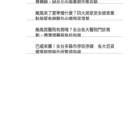
費體驗、誠品北中南暑期市集攻略
颱風來了要準備什麼？四大居家安全檢查重
點與緊急避難包必備囤貨清單
颱風假醫院有開嗎？全台各大醫院門診異
動、慢箋領藥與急診指南
巴威來襲！全台多縣市停班停課 各大百貨
營業時間與外送暫停指南