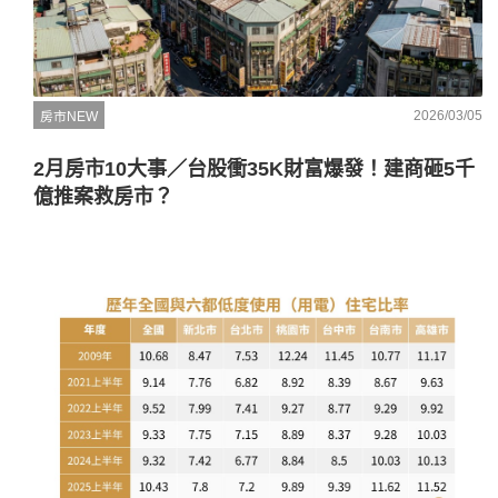
2026/03/05
房市NEW
2月房市10大事／台股衝35K財富爆發！建商砸5千
億推案救房市？