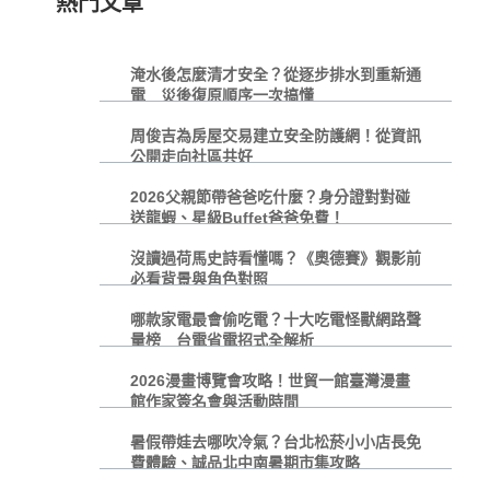
熱門文章
淹水後怎麼清才安全？從逐步排水到重新通
電 災後復原順序一次搞懂
周俊吉為房屋交易建立安全防護網！從資訊
公開走向社區共好
2026父親節帶爸爸吃什麼？身分證對對碰
送龍蝦、星級Buffet爸爸免費！
沒讀過荷馬史詩看懂嗎？《奧德賽》觀影前
必看背景與角色對照
哪款家電最會偷吃電？十大吃電怪獸網路聲
量榜 台電省電招式全解析
2026漫畫博覽會攻略！世貿一館臺灣漫畫
館作家簽名會與活動時間
暑假帶娃去哪吹冷氣？台北松菸小小店長免
費體驗、誠品北中南暑期市集攻略