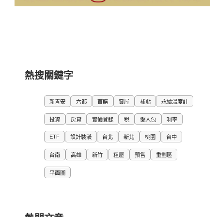
熱搜關鍵字
新青安
六都
首購
賞屋
補貼
永續溫度計
投資
房貸
實價登錄
稅
懶人包
利率
ETF
設計裝潢
台北
新北
桃園
台中
台南
高雄
新竹
租屋
預售
重劃區
平面圖