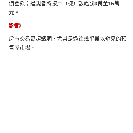
價登錄；違規者將按戶（棟）數處罰
3萬至15萬
元
。
影響》
房市交易更趨
透明
，尤其是過往幾乎難以窺見的預
售屋市場。