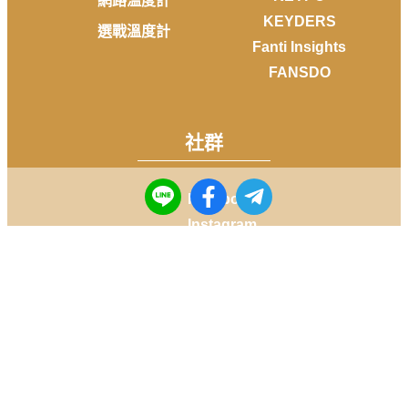
網路溫度計
KEYDERS
選戰溫度計
Fanti Insights
FANSDO
社群
Facebook
Instagram
Youtube
LINE
Telegram
Copyright © 2014-
2026
DailyView All rights reserved