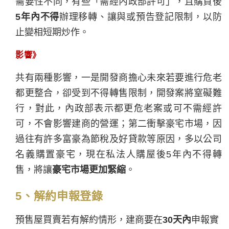
需要性不同，有些「需經內政部許可」，且購買後
5年內不得
辦理移轉、讓與或預告登記限制，以防
止變相短期炒作。
影響》
共有兩種影響，一是開發商擔心未來若要進行危老
都更整合，卻受到不得轉售限制，開發案將窒礙難
行，對此，內政部表示都更危老案或可不需經許
可，不會影響建商的營運；第二衝擊豪宅市場，因
過往有許多富豪為節稅及好貸款等原因，多以公司
名義購置豪宅，現在私法人購屋後5年內不得轉
售，將讓
豪宅市場更加緊縮
。
5、解約申報登錄
預售屋買賣若有解約情形，建商要在
30天內
申報實