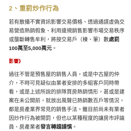
2、重罰炒作行為
若有散播不實資訊影響交易價格、透過通謀虛偽交
易營造熱銷假象、利用違規銷售影響市場交易秩序
或壟斷轉售牟利，將按交易戶（棟、筆）數
處罰
100萬至5,000萬元
。
影響》
過往不管是預售屋的銷售人員，或是中古屋的仲
介，不時可見疑似由業者安排的多組客戶同時帶
看，或是上述所說的排隊買房熱銷情形，甚或是建
案在未公開前，就放出風聲已熱銷數百戶等情況，
都是房產業界常見的銷售手法。雖目前尚未有業者
因炒作行為被開罰，但也以某種程度的讓房市評論
員、房產業者
發言轉趨謹慎
。