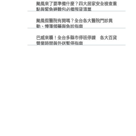
颱風來了要準備什麼？四大居家安全檢查重
點與緊急避難包必備囤貨清單
颱風假醫院有開嗎？全台各大醫院門診異
動、慢箋領藥與急診指南
巴威來襲！全台多縣市停班停課 各大百貨
營業時間與外送暫停指南