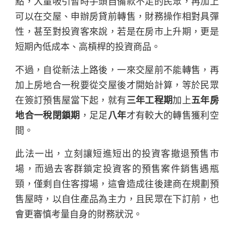
點，大量吸引暫時手頭自備款不足的民眾，再加上
可以在交屋、申辦房貸前轉售，財務操作相對具彈
性，甚至對投資客來說，若是在房市上升期，更是
短期內低成本、高槓桿的投資商品。
不過，自從新法上路後，一來交屋前不能轉售，再
加上房地合一稅要從交屋後才開始計算，等於民眾
在簽訂預售屋當下起，就有
三年工程期
加上
五年房
地合一稅閉鎖期
，足足
八年
才有較大的轉售獲利空
間。
此法一出，立刻讓短進短出的投資客撤退預售市
場，而過去客群鎖定投資客的預售案件銷售遇瓶
頸，僅剩自住客撐場，這會造成往後建商在規劃預
售屋時，以自住產品為主力，且民眾在下訂前，也
會更審慎考量自身的財務狀況。