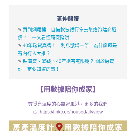
延伸閱讀
✎
買到爛尾樓 自備款被銀行拿去幫烙跑建商還
債？ 一文看懂履保陷阱
✎
40年房貸真香！ 利息激增一倍 為什麼還是
有內行人大推？
✎
裝潢貸、85成、40年還有寬限期？ 關於房貸
你一定要知道的事！
【
用
數據
陪你成家
】
尋覓有溫度的心靈避風港，更多的我們
👉
https://linktr.ee/housedailyview