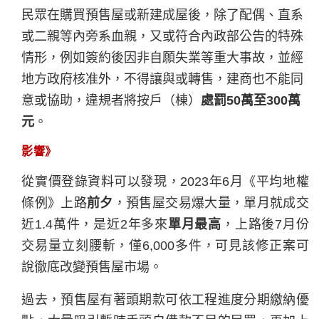
民眾在購買預售屋或新建成屋後，除了配偶、直系
或二親等內旁系血親，又或符合內政部公告的特殊
情形，例如簽約後因非自願失業等重大事故，並經
地方政府核准外，不得讓與或轉售，建商也不能同
意或協助，違規者將按戶（棟）
處罰50萬至300萬
元
。
影響》
從實價登錄資料可以發現，2023年6月《平均地權
條例》上路
前夕
，預售屋交易爆大量，單月就成交
近1.4萬件，是近2年多來
單月最高
，上路後7月份
交易量立刻腰斬，僅6,000多件，可見該修正案可
說徹底改變預售屋市場。
過去，預售屋有著頭期款可依工程進度分期繳納優