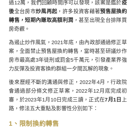
過12萬，我們回顧時間序可以發現，該案是鑑於
疫
後
全台房市
炒風再起
，許多投資客藉著
預售屋換約
轉售，短期內賺取高額利潤
，甚至出現全台排隊買
房奇觀。
為遏止炒作風氣，2021年底，由內政部通過修正草
案，全面禁止預售屋換約轉售，當時甚至研議炒作
房市最高處3年徒刑或罰金5千萬元，引發產業界強
力反彈及投資客換約群組一夕間瓦解的現象。
後來歷經不斷的溝通與修正，2022年4月，行政院
會通過部分條文修正草案，2022年12月底完成初
審，於2023年1月10日完成三讀，正式在
7月1日
上
路，修法五大重點及影響性分別如下：
1、限制換約轉售