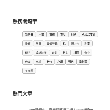
熱搜關鍵字
新青安
六都
首購
賞屋
補貼
永續溫度計
投資
房貸
實價登錄
稅
懶人包
利率
ETF
設計裝潢
台北
新北
桃園
台中
台南
高雄
新竹
租屋
預售
重劃區
平面圖
熱門文章
180秒煙火、音樂祭連唱三週！2026新竹8