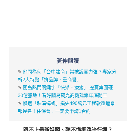
延伸閱讀
✎
他問為何「台中建商」常被說實力強？專家分
析2大特點「拚品牌、重商譽」
✎
關島熱門關鍵字「快樂、療癒」 麗寶集團砸
30億獵地！看好關島觀光商機建案年底動工
✎
慘遇「裝潢蟑螂」損失490萬元工程款還遭舉
報違建！住保會：一定要申請1合約
跟不上最新話題、聽不懂網路流行語？