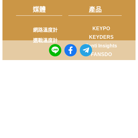
媒體
產品
KEYPO
網路溫度計
KEYDERS
選戰溫度計
Fanti Insights
FANSDO
社群
Facebook
Instagram
Youtube
LINE
Telegram