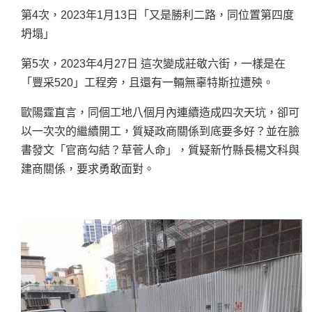
第4次，2023年1月13日「又是勝利二路，同位置第四度
坍塌」
第5次，2023年4月27日 這次變成莊敬六街，一樣是在
「豐采520」工程旁，且還有一輛無辜特斯拉遭殃。
歐陽霆直言，同個工地八個月內連續造成四次天坑，卻可
以一次次的繼續開工，質疑政商關係到底要多好？並在臉
書發文「官商勾結？草菅人命」，質疑新竹縣長楊文科與
建商關係，要求勇敢面對。