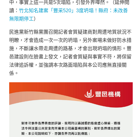
中，事實上這一共是5次塌陷，引發外界嘩然。（延伸閱
讀：
竹北知名建案「豐采520」3度坍塌！縣府：未改善
無限期停工
）
民進黨新竹縣黨團召開記者會質疑建商對周遭地質狀況不
明瞭，才會造成一次一次的坍塌，另外案場未做好防水措
施，不斷讓水帶走周遭的路基，才會出現坍塌的情形。豐
邑建設則在臉書上發文，記者會質疑與事實不符，將保留
法律追訴權，並強調本次路面塌陷與本公司應無直接關
係。