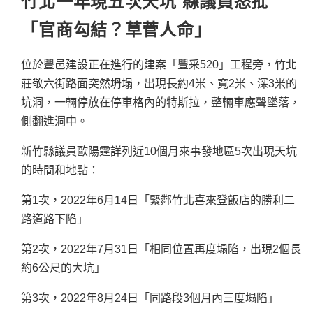
竹北一年現五次天坑 縣議員怒批
「官商勾結？草菅人命」
位於豐邑建設正在進行的建案「豐采520」工程旁，竹北
莊敬六街路面突然坍塌，出現長約4米、寬2米、深3米的
坑洞，一輛停放在停車格內的特斯拉，整輛車應聲墜落，
側翻進洞中。
新竹縣議員歐陽霆詳列近10個月來事發地區5次出現天坑
的時間和地點：
第1次，2022年6月14日「緊
鄰竹北喜來登飯店的勝利二
路道路下陷」
第2次，2022年7月31日「相同位置再度塌陷，出現2個長
約6公尺的大坑」
第3次，2022年8月24日「同路段3個月內三度塌陷」