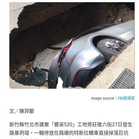
image source：
FB/歐陽霆
文／陳羿郿
新竹縣竹北市建案「豐采520」工地旁莊敬六街27日發生
路基坍塌，一輛停放在路邊的特斯拉轎車直接掉落巨坑