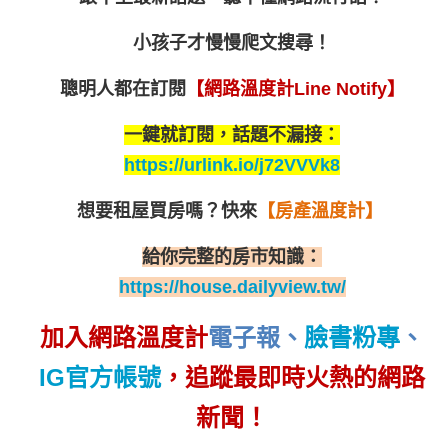
小孩子才慢慢爬文搜尋！
聰明人都在訂閱
【網路溫度計Line Notify】
一鍵就訂閱，話題不漏接：
https://urlink.io/j72VVVk8
想要租屋買房嗎？
快來
【房產溫度計】
給你完整的房市知識：
https://house.dailyview.tw/
加入網路溫度計
電子報
、
臉書粉專
、
IG官方帳號
，追蹤最即時火熱的網路
新聞！