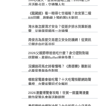
月活動卡司、交通懶人包
《龍藏經》看一眼得七世福報？故宮第二檔
8/8回歸 啟動線上預約等5大新招
淹水後怎麼清才安全？從逐步排水到重新通
電 災後復原順序一次搞懂
周俊吉為房屋交易建立安全防護網！從資訊
公開走向社區共好
2026父親節帶爸爸吃什麼？身分證對對碰
送龍蝦、星級Buffet爸爸免費！
沒讀過荷馬史詩看懂嗎？《奧德賽》觀影前
必看背景與角色對照
哪款家電最會偷吃電？十大吃電怪獸網路聲
量榜 台電省電招式全解析
2026漫畫博覽會攻略！世貿一館臺灣漫畫
館作家簽名會與活動時間
暑假帶娃去哪吹冷氣？台北松菸小小店長免