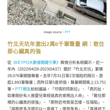
image source：
PTT
竹北天坑年激出2萬6千筆聲量 網：敢住
那心臟真的強
從
《KEYPO大數據關鍵引擎》
輿情分析系統顯示，近一
年內（2022/04/28-2023/04/27）關於「竹北天坑」累積
26,076筆網路聲量。去年7月31日第2次塌陷的隔日，激
起1,693筆聲量；而昨日第5度坍塌，聲量瞬間衝上13,751
筆。
PTT網友
紛紛議論，「可憐的特斯拉」、「真的扯，
如果剛好有人推嬰兒車經過真的會鬧出人命」、「敢住那
裡的心臟真的很強」、「那附近地質是怎樣，狂塌陷」、
「塌那麼多次還可以一直復工，偉哉鬼島」、「直達地下