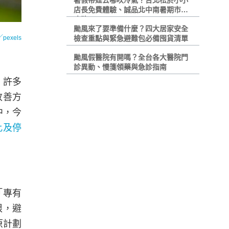
暑假帶娃去哪吹冷氣？台北松菸小小
店長免費體驗、誠品北中南暑期市集
攻略
颱風來了要準備什麼？四大居家安全
exels
檢查重點與緊急避難包必備囤貨清單
颱風假醫院有開嗎？全台各大醫院門
診異動、慢箋領藥與急診指南
，許多
改善方
中，今
比及停
「專有
限，避
原計劃