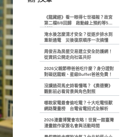
《龍藏經》看一眼得七世福報？故宮
第二檔8/8回歸 啟動線上預約等5大
新招
淹水後怎麼清才安全？從逐步排水到
重新通電 災後復原順序一次搞懂
周俊吉為房屋交易建立安全防護網！
從資訊公開走向社區共好
2026父親節帶爸爸吃什麼？身分證對
對碰送龍蝦、星級Buffet爸爸免費！
沒讀過荷馬史詩看懂嗎？《奧德賽》
觀影前必看背景與角色對照
哪款家電最會偷吃電？十大吃電怪獸
網路聲量榜 台電省電招式全解析
2026漫畫博覽會攻略！世貿一館臺灣
漫畫館作家簽名會與活動時間