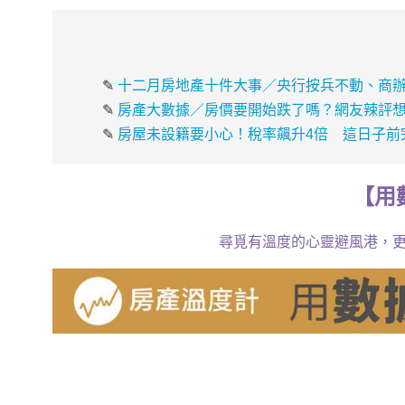
✎
十二月房地產十件大事／央行按兵不動、商辦
✎
房產大數據／房價要開始跌了嗎？網友辣評想
✎
房屋未設籍要小心！稅率飆升4倍 這日子前
【
用
尋覓有溫度的心靈避風港，更