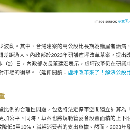
image source:
示意圖／p
少波動。其中，台灣建案的高公設比長期為購屋者詬病
差距過大。內政部於2023年研議虛坪改革草案，提出
昨（2）日，內政部次長董建宏表示，虛坪改革仍在研議
對市場的衝擊。（延伸閱讀：
虛坪改革來了！解決公設
重
設比例的合理性問題，包括將法定停車空間獨立計算為
更加公平。同時，草案也將規範管委會設置面積的上下
低5至10%，減輕消費者的支出負擔。然而，2023年