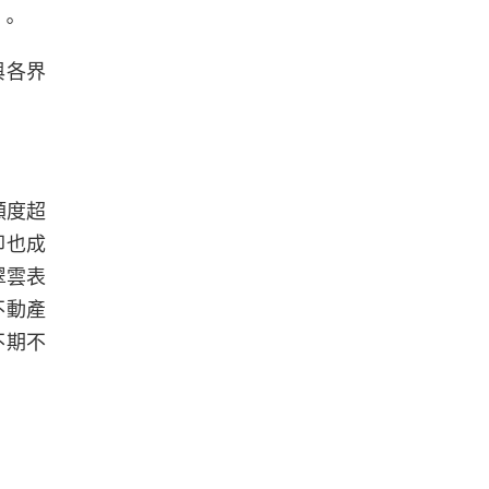
識。
與各界
額度超
卻也成
翠雲表
不動產
不期不