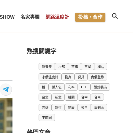
SHOW
名家專欄
網路溫度計
投稿・合作
熱搜關鍵字
新青安
六都
首購
賞屋
補貼
永續溫度計
投資
房貸
實價登錄
ETF
稅
懶人包
利率
設計裝潢
台北
新北
桃園
台中
台南
高雄
新竹
租屋
預售
重劃區
平面圖
熱門文章