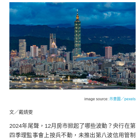
image source:
示意圖／pexels
文／戴婧雯
2024年尾聲，12月房市掀起了哪些波動？央行在第
四季理監事會上按兵不動，未推出第八波信用管制