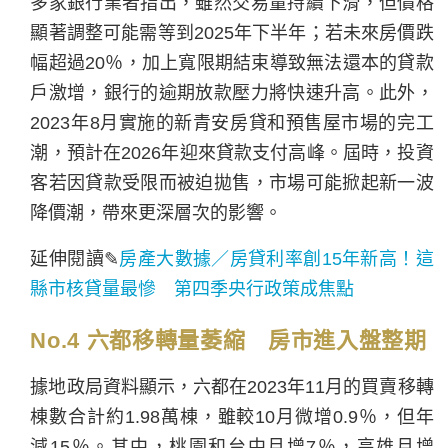
多家銀行業者指出，雖然交易量持續下滑，但價格
顯著調整可能需等到2025年下半年；若未來房價跌
幅超過20％，加上寬限期結束導致無法還本的貸款
戶激增，銀行的逾期放款壓力將快速升高。此外，
2023年8月實施的新青安房貸和預售屋市場的完工
潮，預計在2026年迎來貸款支付高峰。屆時，投資
客若因貸款受限而被迫拋售，市場可能掀起新一波
降價潮，帶來更深層次的影響。
延伸閱讀✎
房產大數據／房貸利率創15年新高！這
縣市核貸量最慘 第四季央行政策成焦點
No.4 六都移轉量萎縮 房市進入盤整期
據地政局資料顯示，六都在2023年11月的買賣移轉
棟數合計約1.98萬棟，雖較10月微增0.9％，但年
減15％。其中，桃園和台中月增7％，高雄月增