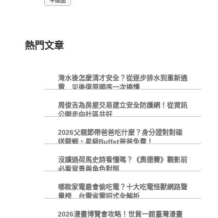
平面圖
熱門文章
淹水後怎麼清才安全？從逐步排水到重新通
電 災後復原順序一次搞懂
周俊吉為房屋交易建立安全防護網！從資訊
公開走向社區共好
2026父親節帶爸爸吃什麼？身分證對對碰
送龍蝦、星級Buffet爸爸免費！
沒讀過荷馬史詩看懂嗎？《奧德賽》觀影前
必看背景與角色對照
哪款家電最會偷吃電？十大吃電怪獸網路聲
量榜 台電省電招式全解析
2026漫畫博覽會攻略！世貿一館臺灣漫畫