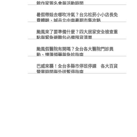
館作家簽名會與活動時間
暑假帶娃去哪吹冷氣？台北松菸小小店長免
費體驗、誠品北中南暑期市集攻略
颱風來了要準備什麼？四大居家安全檢查重
點與緊急避難包必備囤貨清單
颱風假醫院有開嗎？全台各大醫院門診異
動、慢箋領藥與急診指南
巴威來襲！全台多縣市停班停課 各大百貨
營業時間與外送暫停指南