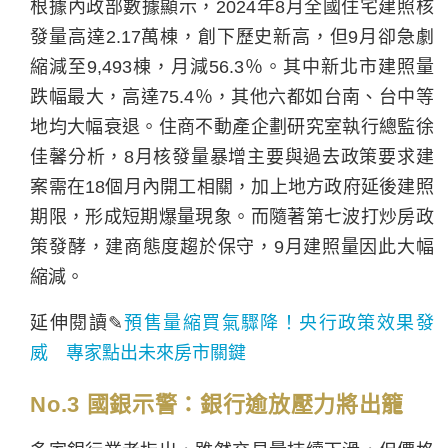
根據內政部數據顯示，2024年8月全國住宅建照核
發量高達2.17萬棟，創下歷史新高，但9月卻急劇
縮減至9,493棟，月減56.3％。其中新北市建照量
跌幅最大，高達75.4％，其他六都如台南、台中等
地均大幅衰退。住商不動產企劃研究室執行總監徐
佳馨分析，8月核發量暴增主要與過去政策要求建
案需在18個月內開工相關，加上地方政府延後建照
期限，形成短期爆量現象。而隨著第七波打炒房政
策發酵，建商態度趨於保守，9月建照量因此大幅
縮減。
延伸閱讀✎
預售量縮買氣驟降！央行政策效果發
威 專家點出未來房市關鍵
No.3 國銀示警：銀行逾放壓力將出籠