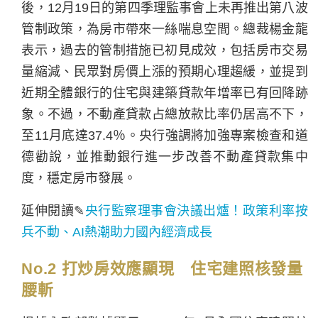
後，12月19日的第四季理監事會上未再推出第八波
管制政策，為房市帶來一絲喘息空間。總裁楊金龍
表示，過去的管制措施已初見成效，包括房市交易
量縮減、民眾對房價上漲的預期心理趨緩，並提到
近期全體銀行的住宅與建築貸款年增率已有回降跡
象。不過，不動產貸款占總放款比率仍居高不下，
至11月底達37.4％。央行強調將加強專案檢查和道
德勸說，並推動銀行進一步改善不動產貸款集中
度，穩定房市發展。
延伸閱讀✎
央行監察理事會決議出爐！政策利率按
兵不動、AI熱潮助力國內經濟成長
No.2 打炒房效應顯現 住宅建照核發量
腰斬