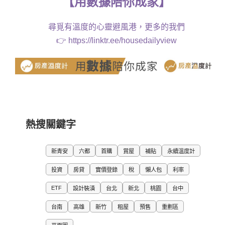
【
用
數據
陪你成家
】
尋覓有溫度的心靈避風港，更多的我們
👉
https://linktr.ee/housedailyview
熱搜關鍵字
新青安
六都
首購
賞屋
補貼
永續溫度計
投資
房貸
實價登錄
稅
懶人包
利率
ETF
設計裝潢
台北
新北
桃園
台中
台南
高雄
新竹
租屋
預售
重劃區