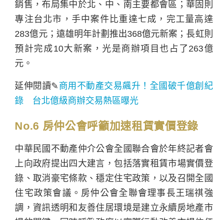
銷售，布局集中於北、中、南主要都會區；華固則
專注台北市，手中案件比重達七成，完工量高達
283億元；遠雄明年計劃推出368億元新案；長虹則
預計完成10大新案，光是商辦項目也占了263億
元。
延伸閱讀✎
商用不動產交易飆升！全國破千億創紀
錄 台北億級商辦交易熱區曝光
No.6 房仲公會呼籲加速租賃實價登錄
中華民國不動產仲介公會全國聯合會於年終記者會
上向政府提出四大建言，包括落實租賃市場實價登
錄、取消豪宅條款、穩定住宅政策，以及召開全國
住宅政策會議。房仲公會全聯會理事長王瑞祺強
調，資訊透明和友善住居環境是建立永續房地產市