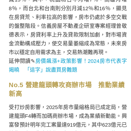
8％，而台北和台南則分別月減12％和16％，顯見
在房貸荒、利率拉高的影響，房市仍處於多空交戰
的盤整階段。信義房屋不動產企研室專案經理曾敬
德表示，房貸利率上升及貸款限制加劇，對市場資
金流動構成壓力，使交易量萎縮成為常態，未來房
市以穩定自用需求為主，交易熱潮難再現。
延伸閱讀✎
房價飆漲+政策影響！2024房市代表字
揭曉 「這字」說盡買房難題
No.5 營建龍頭轉攻商辦市場 推動業績
新高
受打炒房影響，2025年房市量縮格局已成定局，營
建龍頭F4轉而加碼商辦市場，成為業績新動能。興
富發預計明年完工案量達919億元，其中623億元已