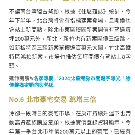
不讓南台灣獨占鰲頭，根據《住展雜誌》統計，今
年下半年，北台灣將會有指標建案登場，且開價也
會站上新高點，除北市東區璞園新案開價有望達每
坪200萬元外，新北、新竹也有新案開價三級跳，
如新板特區三輝新案單價達百萬元大關，竹北高鐵
特區鴻柏新案，市場也推估每坪開價有望站上8字
頭。
延伸閱讀✎
名家專欄／2024北臺灣房市關鍵字曝光！徐
佳馨揭密動向與熱區
No.6 北市豪宅交易 跳增三倍
冷卻一段時日的豪宅市場，在房市持續升溫下也帶
動高資產族購屋意願，根據實價登錄資料顯示，今
年第一季台北市單價200萬元以上的豪宅，已經有