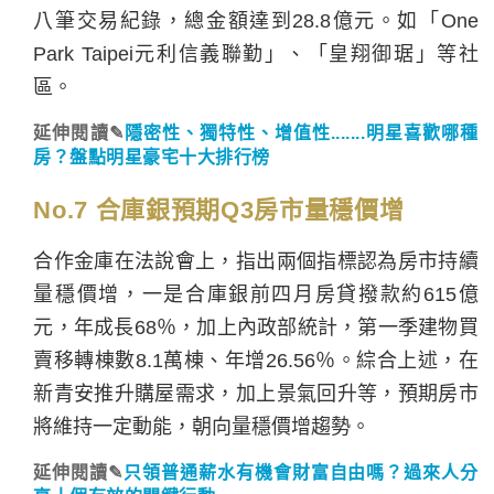
八筆交易紀錄，總金額達到28.8億元。如「One
Park Taipei元利信義聯勤」、「皇翔御琚」等社
區。
延伸閱讀✎
隱密性、獨特性、增值性.......明星喜歡哪種
房？盤點明星豪宅十大排行榜
No.7 合庫銀預期Q3房市量穩價增
合作金庫在法說會上，指出兩個指標認為房市持續
量穩價增，一是合庫銀前四月房貸撥款約615億
元，年成長68％，加上內政部統計，第一季建物買
賣移轉棟數8.1萬棟、年增26.56％。綜合上述，在
新青安推升購屋需求，加上景氣回升等，預期房市
將維持一定動能，朝向量穩價增趨勢。
延伸閱讀✎
只領普通薪水有機會財富自由嗎？過來人分