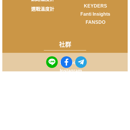
KEYDERS
選戰溫度計
Fanti Insights
FANSDO
社群
Facebook
Instagram
Youtube
LINE
Telegram
Copyright © 2014-
2026
DailyView All rights reserved