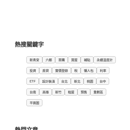
熱搜關鍵字
新青安
六都
首購
賞屋
補貼
永續溫度計
投資
房貸
實價登錄
稅
懶人包
利率
ETF
設計裝潢
台北
新北
桃園
台中
台南
高雄
新竹
租屋
預售
重劃區
平面圖