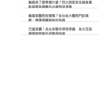
颱風來了要準備什麼？四大居家安全檢查重
點與緊急避難包必備囤貨清單
颱風假醫院有開嗎？全台各大醫院門診異
動、慢箋領藥與急診指南
巴威來襲！全台多縣市停班停課 各大百貨
營業時間與外送暫停指南