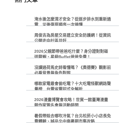
熱門文章
淹水後怎麼清才安全？從逐步排水到重新通
電 災後復原順序一次搞懂
周俊吉為房屋交易建立安全防護網！從資訊
公開走向社區共好
2026父親節帶爸爸吃什麼？身分證對對碰
送龍蝦、星級Buffet爸爸免費！
沒讀過荷馬史詩看懂嗎？《奧德賽》觀影前
必看背景與角色對照
哪款家電最會偷吃電？十大吃電怪獸網路聲
量榜 台電省電招式全解析
2026漫畫博覽會攻略！世貿一館臺灣漫畫
館作家簽名會與活動時間
暑假帶娃去哪吹冷氣？台北松菸小小店長免
費體驗、誠品北中南暑期市集攻略