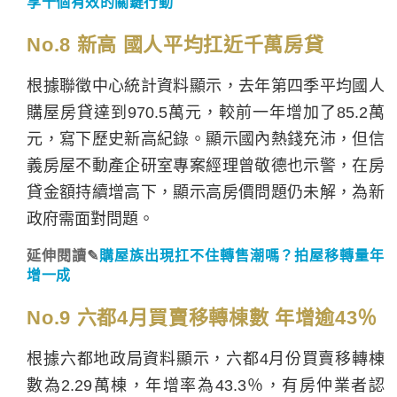
享十個有效的關鍵行動
No.8 新高 國人平均扛近千萬房貸
根據聯徵中心統計資料顯示，去年第四季平均國人
購屋房貸達到970.5萬元，較前一年增加了85.2萬
元，寫下歷史新高紀錄。顯示國內熱錢充沛，但信
義房屋不動產企研室專案經理曾敬德也示警，在房
貸金額持續增高下，顯示高房價問題仍未解，為新
政府需面對問題。
延伸閱讀✎
購屋族出現扛不住轉售潮嗎？拍屋移轉量年
增一成
No.9 六都4月買賣移轉棟數 年增逾43％
根據六都地政局資料顯示，六都4月份買賣移轉棟
數為2.29萬棟，年增率為43.3％，有房仲業者認