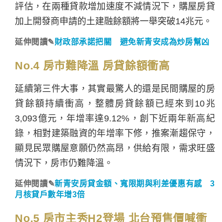
評估，在兩種貸款增加速度不減情況下，購屋房貸
加上開發商申請的土建融餘額將一舉突破14兆元。
延伸閱讀✎
財政部承諾把關 避免新青安成為炒房幫凶
No.4 房市難降溫 房貸餘額衝高
延續第三件大事，其實最驚人的還是民間購屋的房
貸餘額持續衝高，整體房貸餘額已經來到10兆
3,093億元，年增率達9.12%，創下近兩年新高紀
錄，相對建築融資的年增率下修，推案漸趨保守，
顯見民眾購屋意願仍然高昂，供給有限，需求旺盛
情況下，房市仍難降溫。
延伸閱讀✎
新青安房貸金額、寬限期與利差優惠有感 3
月核貸戶數年增3倍
No.5 房市主秀H2登場 北台預售價喊衝