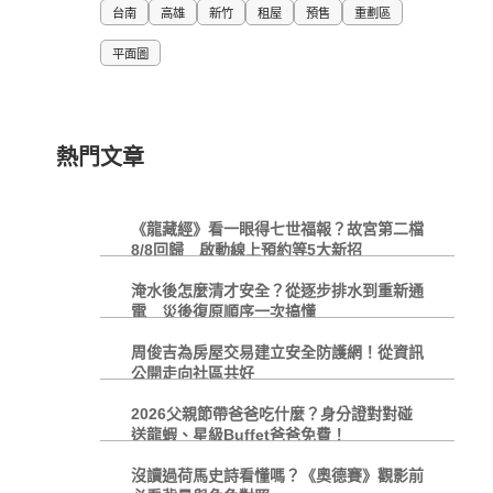
台南
高雄
新竹
租屋
預售
重劃區
平面圖
熱門文章
《龍藏經》看一眼得七世福報？故宮第二檔
8/8回歸 啟動線上預約等5大新招
淹水後怎麼清才安全？從逐步排水到重新通
電 災後復原順序一次搞懂
周俊吉為房屋交易建立安全防護網！從資訊
公開走向社區共好
2026父親節帶爸爸吃什麼？身分證對對碰
送龍蝦、星級Buffet爸爸免費！
沒讀過荷馬史詩看懂嗎？《奧德賽》觀影前