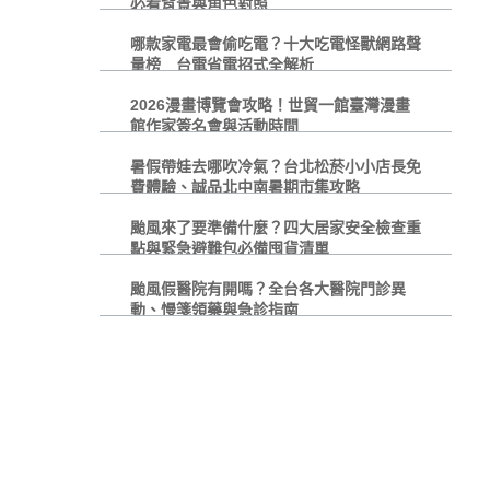
必看背景與角色對照
哪款家電最會偷吃電？十大吃電怪獸網路聲
量榜 台電省電招式全解析
2026漫畫博覽會攻略！世貿一館臺灣漫畫
館作家簽名會與活動時間
暑假帶娃去哪吹冷氣？台北松菸小小店長免
費體驗、誠品北中南暑期市集攻略
颱風來了要準備什麼？四大居家安全檢查重
點與緊急避難包必備囤貨清單
颱風假醫院有開嗎？全台各大醫院門診異
動、慢箋領藥與急診指南