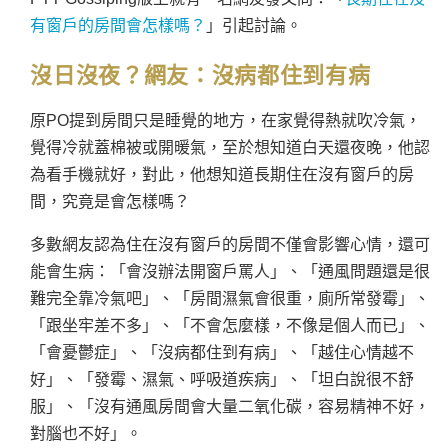
有窗戶的房間會怎樣嗎？
」引起討論。
沒日沒夜？網友：
沒病都住到有病
原PO提到房間只是睡覺的地方，在家覺得熱就吹冷氣，
覺得冷就蓋棉被或開暖氣，至於想知道白天還夜晚，他認
為看手機就好，對此，他想知道長期住在沒有窗戶的房
間，究竟是會怎樣嗎？
多數網友認為住在沒有窗戶的房間不僅會影響心情，還可
能會生病：「會沒辦法開窗戶罵人」、「通風問題還是很
難完全靠冷氣吧」、「房間濕氣會很重，廁所常發霉」、
「跟坐牢差不多」、「不會怎麼樣，不像是個人而已」、
「會憂鬱症」、「沒病都住到有病」、「越住心情越不
好」、「發霉、濕氣、呼吸道疾病」、「坦白說很不舒
服」、「沒有通風房間會大量二氧化碳，容易精神不好，
對腦也不好」。