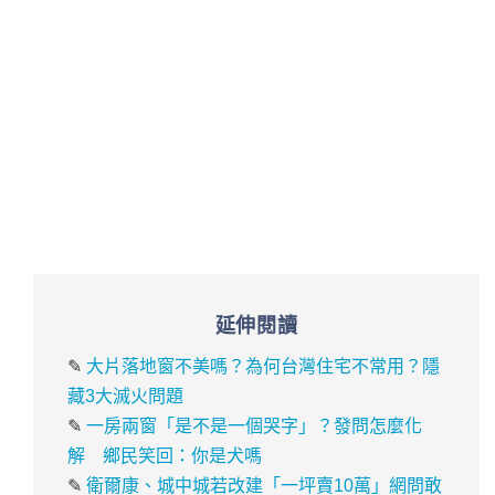
延伸閱讀
✎
大片落地窗不美嗎？為何台灣住宅不常用？隱
藏3大滅火問題
✎
一房兩窗「是不是一個哭字」？發問怎麼化
解 鄉民笑回：你是犬嗎
✎
衛爾康、城中城若改建「一坪賣10萬」網問敢