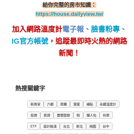
給你完整的房市知識：
https://house.dailyview.tw/
加入網路溫度計
電子報
、
臉書粉專
、
IG官方帳號
，追蹤最即時火熱的網路
新聞！
熱搜關鍵字
新青安
六都
首購
賞屋
補貼
永續溫度計
投資
房貸
實價登錄
稅
懶人包
利率
ETF
設計裝潢
台北
新北
桃園
台中