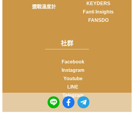
KEYDERS
選戰溫度計
Fanti Insights
FANSDO
社群
Facebook
Instagram
Youtube
LINE
Telegram
Copyright © 2014-
2026
DailyView All rights reserved