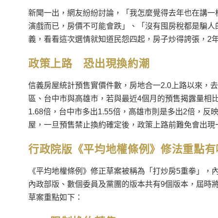
新聞一出，網友紛紛討論，「我怎麼覺得去年也在講一
演戲而已，房價不可能會跌」、「沒有囤房稅都是騙人
義，看看這次選情就知道民怨四起，房子炒得誇張，2
政策上路 恐出現換約潮
信義房屋統計預售實價件數，房地合一2.0上路以來，
區、台中市與高雄市，若與最近4個月的預售揭露量相比
1.68倍，台中市多出1.55倍，高雄市則是多出2倍，
屋，一旦預售禁止換約確定後，政策上路前難免會出現
行政院版《平均地權條例》修法重點有
《平均地權條例》修正草案被稱為「打炒房5重拳」，
內政部版、數個委員及黨團的版本共有9個版本，屆時
草案重點如下：