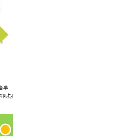
售牟
經限期