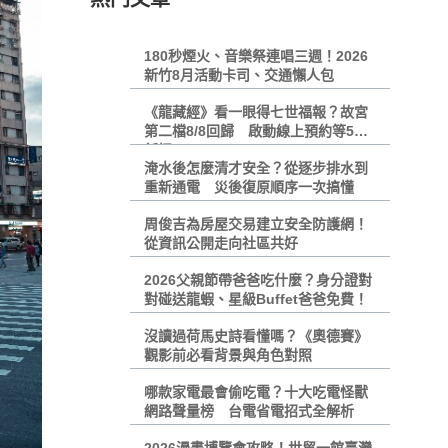
180秒煙火、音樂祭連唱三週！2026
新竹8月活動卡司、交通懶人包
《龍藏經》看一眼得七世福報？故宮
第二檔8/8回歸 啟動線上預約等5大
新招
淹水後怎麼清才安全？從逐步排水到
重新通電 災後復原順序一次搞懂
周俊吉為房屋交易建立安全防護網！
從資訊公開走向社區共好
2026父親節帶爸爸吃什麼？身分證對
對碰送龍蝦、星級Buffet爸爸免費！
沒讀過荷馬史詩看懂嗎？《奧德賽》
觀影前必看背景與角色對照
哪款家電最會偷吃電？十大吃電怪獸
網路聲量榜 台電省電招式全解析