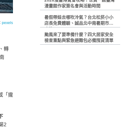
2026漫畫博覽會攻略！世貿一館臺灣
漫畫館作家簽名會與活動時間
暑假帶娃去哪吹冷氣？台北松菸小小
：
pexels
店長免費體驗、誠品北中南暑期市集
攻略
颱風來了要準備什麼？四大居家安全
檢查重點與緊急避難包必備囤貨清單
、轉
南
或「攏
下
第2