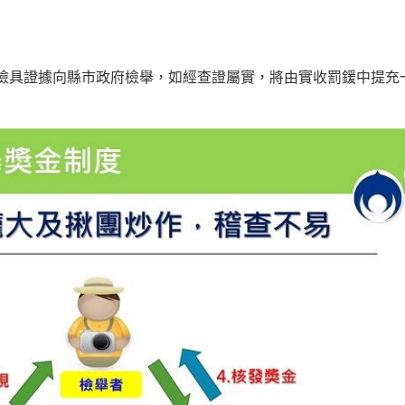
檢具證據向縣市政府檢舉，如經查證屬實，將由實收罰鍰中提充