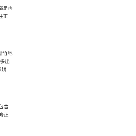
都是再
住正
新竹地
量多出
求購
包含
修正