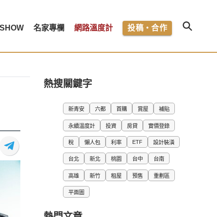
SHOW
名家專欄
網路溫度計
投稿・合作
熱搜關鍵字
新青安
六都
首購
賞屋
補貼
永續溫度計
投資
房貸
實價登錄
ETF
稅
懶人包
利率
設計裝潢
台北
新北
桃園
台中
台南
高雄
新竹
租屋
預售
重劃區
平面圖
熱門文章