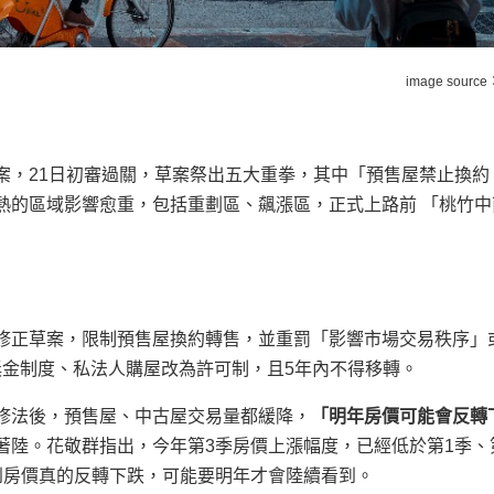
image source
案，21日初審過關，草案祭出五大重拳，其中「預售屋禁止換約
熱的區域影響愈重，包括重劃區、飆漲區，正式上路前 「桃竹中
修正草案，限制預售屋換約轉售，並重罰「影響市場交易秩序」
舉獎金制度、私法人購屋改為許可制，且5年內不得移轉。
修法後，預售屋、中古屋交易量都緩降，
「明年房價可能會反轉
著陸。花敬群指出，今年第3季房價上漲幅度，已經低於第1季、
到房價真的反轉下跌，可能要明年才會陸續看到。