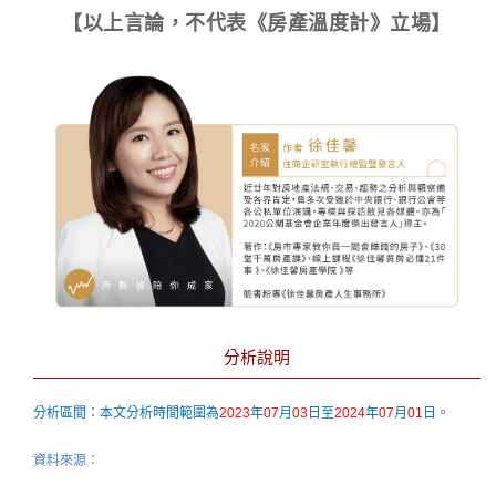
【以上言論，不代表《房產溫度計》立場】
分析說明
分析區間：本文分析時間範圍為
2023
年
07
月
03
日至
2024
年
07
月
01
日。
資料來源：