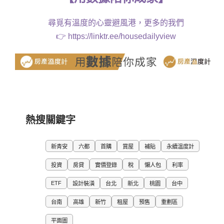
尋覓有溫度的心靈避風港，更多的我們
👉
https://linktr.ee/housedailyview
熱搜關鍵字
新青安
六都
首購
賞屋
補貼
永續溫度計
投資
房貸
實價登錄
稅
懶人包
利率
ETF
設計裝潢
台北
新北
桃園
台中
台南
高雄
新竹
租屋
預售
重劃區
平面圖