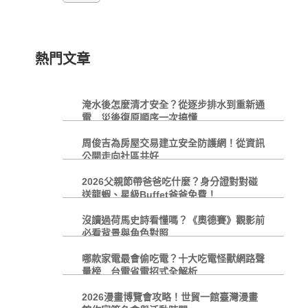
熱門文章
淹水後怎麼清才安全？從逐步排水到重新通
電 災後復原順序一次搞懂
周俊吉為房屋交易建立安全防護網！從資訊
公開走向社區共好
2026父親節帶爸爸吃什麼？身分證對對碰
送龍蝦、星級Buffet爸爸免費！
沒讀過荷馬史詩看懂嗎？《奧德賽》觀影前
必看背景與角色對照
哪款家電最會偷吃電？十大吃電怪獸網路聲
量榜 台電省電招式全解析
2026漫畫博覽會攻略！世貿一館臺灣漫畫