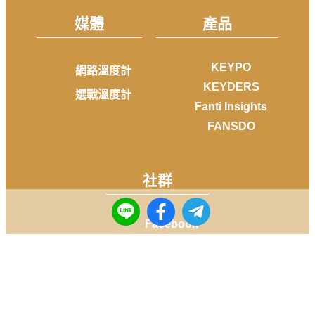
媒體
產品
KEYPO
網路溫度計
KEYDERS
選戰溫度計
Fanti Insights
FANSDO
社群
Facebook
Instagram
Youtube
LINE
Telegram