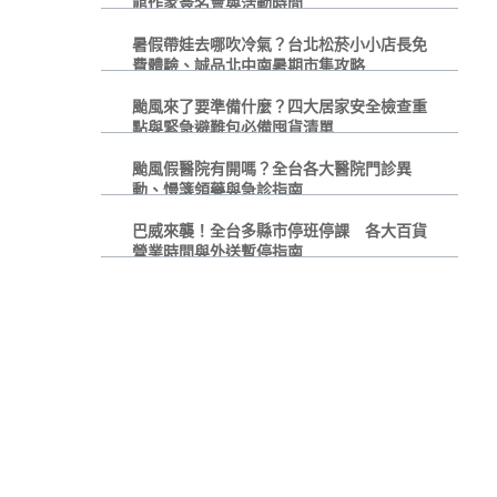
館作家簽名會與活動時間
暑假帶娃去哪吹冷氣？台北松菸小小店長免
費體驗、誠品北中南暑期市集攻略
颱風來了要準備什麼？四大居家安全檢查重
點與緊急避難包必備囤貨清單
颱風假醫院有開嗎？全台各大醫院門診異
動、慢箋領藥與急診指南
巴威來襲！全台多縣市停班停課 各大百貨
營業時間與外送暫停指南