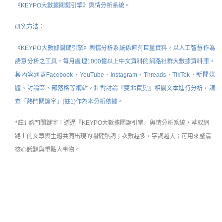
《KEYPO大數據關鍵引擎》輿情分析系統。
研究方法：
《KEYPO大數據關鍵引擎》輿情分析系統係擁有巨量資料，以人工智慧作為
語意分析之工具，每月處理1000億以上中文資料的網路社群大數據資料庫，
其內容涵蓋Facebook、YouTube、Instagram、Threads、TikTok、新聞媒
體、討論區、部落格等網站。針對討論『雙北買房』相關文本進行分析，調
查「熱門關鍵字」(註1)作為本分析依據。
*註1 熱門關鍵字：
透過『KEYPO大數據關鍵引擎』
輿情分析系統
，萃取網
路上的文章與主題共同出現的關鍵熱詞；次數越多，字詞越大；可用來釐清
核心議題與重點人事物。