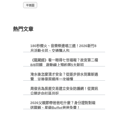
平面圖
熱門文章
180秒煙火、音樂祭連唱三週！2026新竹8
月活動卡司、交通懶人包
《龍藏經》看一眼得七世福報？故宮第二檔
8/8回歸 啟動線上預約等5大新招
淹水後怎麼清才安全？從逐步排水到重新通
電 災後復原順序一次搞懂
周俊吉為房屋交易建立安全防護網！從資訊
公開走向社區共好
2026父親節帶爸爸吃什麼？身分證對對碰
送龍蝦、星級Buffet爸爸免費！