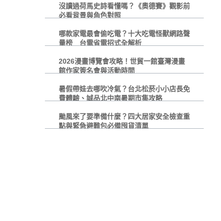
沒讀過荷馬史詩看懂嗎？《奧德賽》觀影前
必看背景與角色對照
哪款家電最會偷吃電？十大吃電怪獸網路聲
量榜 台電省電招式全解析
2026漫畫博覽會攻略！世貿一館臺灣漫畫
館作家簽名會與活動時間
暑假帶娃去哪吹冷氣？台北松菸小小店長免
費體驗、誠品北中南暑期市集攻略
颱風來了要準備什麼？四大居家安全檢查重
點與緊急避難包必備囤貨清單