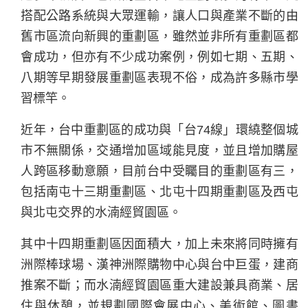
搭配公路系統與大眾運輸，讓人口與產業不斷的由
舊市區流向新興的重劃區，雖然並非所有重劃區都
會成功，但亦有不少成功案例，例如七期、五期、
八期等早期發展重劃區表現不俗，成為許多縣市學
習標竿。
近年，台中重劃區的成功與「台74線」環繞整個城
市不無關係，交通增加區域能見度，並且增加購屋
人跨區移動意願，目前台中受矚目的重劃區有三，
包括南屯十三期重劃區、北屯十四期重劃區及西屯
與北屯交界的水湳經貿園區。
其中十四期重劃區因面積大，加上未來將同時擁有
洲際棒球場、漢神洲際購物中心與台中巨蛋，建商
推案不斷；而水湳經貿園區重大建設兼具商業、居
住與休憩，並規劃國際會展中心、美術館、圖書