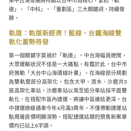
來中台灣發展將持續以台中市為核心，緊扣「軌
道」、「中科」、「重劃區」三大關鍵詞，持續發
酵。
軌道：軌道新經濟！藍線、台鐵海線雙
軌化蓄勢待發
第一個關鍵字莫過於「軌道」。中台灣幅員遼闊，
大眾運輸狀況不佳是一大痛點，有鑑於此，台中市
府推動「大台中山海環線計畫」，在海線部分規劃
為雙軌暨部分高架化，包含大甲、清水、沙鹿共3
座高架化車站，沙鹿車站以南至追分車站採平面雙
軌化，在搭配市區內捷運，將讓中區連結更深。台
中捷運綠線通車今年4月滿3周年，不僅帶動捷運站
點周邊房價明顯漲勢，搭配捷運話題的預售新案單
價均已站上6字頭。