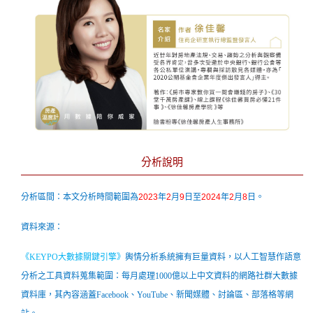
分析說明
分析區間：本文分析時間範圍為
2023
年
2
月
9
日至
2024
年
2
月
8
日。
資料來源：
《
KEYPO大數據關鍵引擎
》
輿情分析系統擁有巨量資料，以人工智慧作語意
分析之工具資料蒐集範圍：每月處理1000億以上中文資料的網路社群大數據
資料庫，其內容涵蓋Facebook、YouTube、新聞媒體、討論區、部落格等網