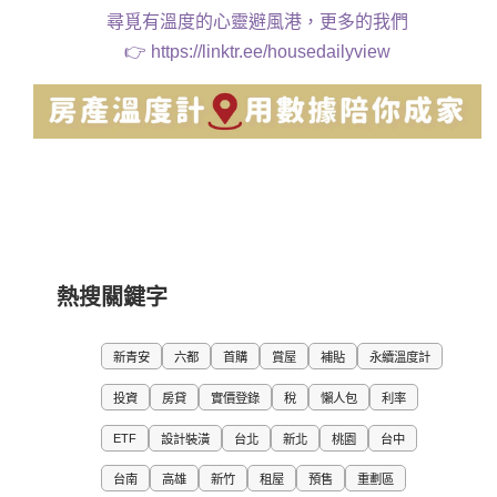
尋覓有溫度的心靈避風港，更多的我們
👉
https://linktr.ee/housedailyview
熱搜關鍵字
新青安
六都
首購
賞屋
補貼
永續溫度計
投資
房貸
實價登錄
稅
懶人包
利率
ETF
設計裝潢
台北
新北
桃園
台中
台南
高雄
新竹
租屋
預售
重劃區