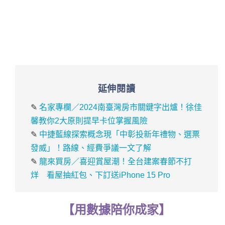
延伸閱讀
✎
名家專欄／2024南臺灣房市關鍵字出爐！徐佳
馨教你2大原則提早卡位掌握風險
✎
中捷藍線探索概念現「中彰投新年禮物、選票
發威」！路線、經費爭議一文了解
✎
龍來買房／喜迎賞屋潮！全台建案春節不打
烊 看屋抽紅包、下訂送iPhone 15 Pro
【
用
數據
陪你成家
】