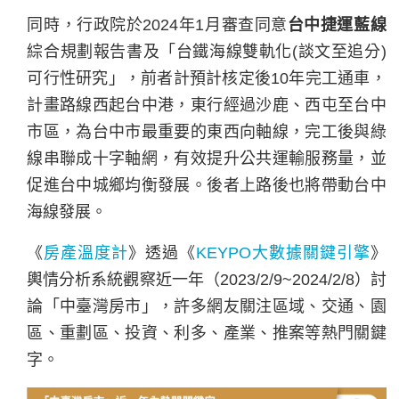
同時，行政院於2024年1月審查同意
台中捷運藍線
綜合規劃報告書及「台鐵海線雙軌化(談文至追分)
可行性研究」，前者計預計核定後10年完工通車，
計畫路線西起台中港，東行經過沙鹿、西屯至台中
市區，為台中市最重要的東西向軸線，完工後與綠
線串聯成十字軸網，有效提升公共運輸服務量，並
促進台中城鄉均衡發展。後者上路後也將帶動台中
海線發展。
《
房產溫度計
》透過《
KEYPO大數據關鍵引擎
》
輿情分析系統觀察近一年（2023/2/9~2024/2/8）討
論「中臺灣房市」，許多網友關注區域、交通、園
區、重劃區、投資、利多、產業、推案等熱門關鍵
字。