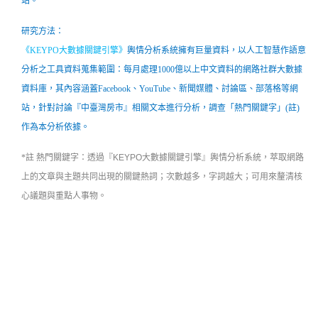
站。
研究方法：
《
KEYPO大數據關鍵引擎
》
輿情分析系統擁有巨量資料，以人工智慧作語意
分析之工具資料蒐集範圍：每月處理1000億以上中文資料的網路社群大數據
資料庫，其內容涵蓋Facebook、YouTube、新聞媒體、討論區、部落格等網
站，
針對討論『中臺灣房市』相關文本進行分析，調查「熱門關鍵字」(註)
作為本分析依據。
*註 熱門關鍵字：
透過『KEYPO大數據關鍵引擎』
輿情分析系統
，萃取網路
上的文章與主題共同出現的關鍵熱詞；次數越多，字詞越大；可用來釐清核
心議題與重點人事物。