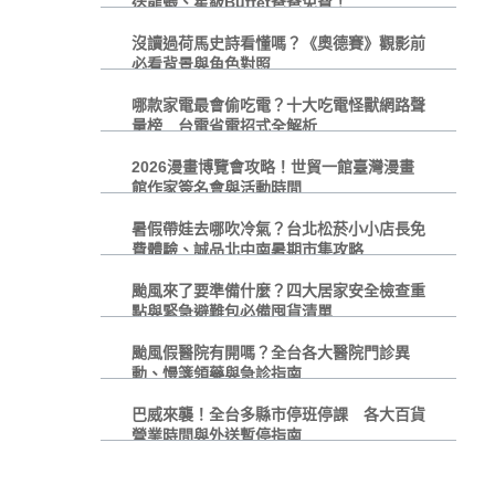
送龍蝦、星級Buffet爸爸免費！
沒讀過荷馬史詩看懂嗎？《奧德賽》觀影前
必看背景與角色對照
哪款家電最會偷吃電？十大吃電怪獸網路聲
量榜 台電省電招式全解析
2026漫畫博覽會攻略！世貿一館臺灣漫畫
館作家簽名會與活動時間
暑假帶娃去哪吹冷氣？台北松菸小小店長免
費體驗、誠品北中南暑期市集攻略
颱風來了要準備什麼？四大居家安全檢查重
點與緊急避難包必備囤貨清單
颱風假醫院有開嗎？全台各大醫院門診異
動、慢箋領藥與急診指南
巴威來襲！全台多縣市停班停課 各大百貨
營業時間與外送暫停指南