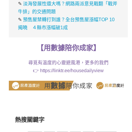
✎
淡海發展性還大嗎？網路兩派意見戰翻「戰斧
牛排」的交通問題
✎
預售屋禁轉打到誰？全台預售屋漲幅TOP 10
揭曉 ４縣市漲幅破1成
【
用
數據
陪你成家
】
尋覓有溫度的心靈避風港，更多的我們
👉
https://linktr.ee/housedailyview
熱搜關鍵字