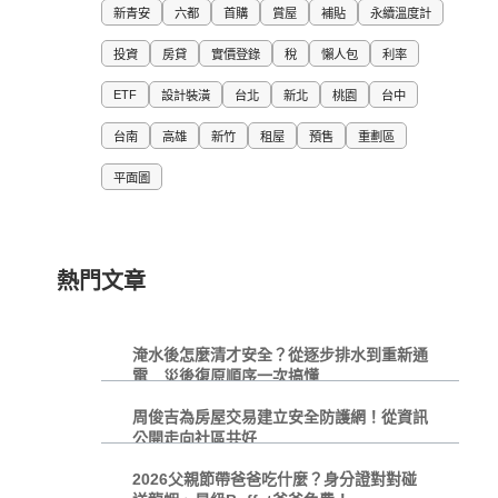
新青安
六都
首購
賞屋
補貼
永續溫度計
投資
房貸
實價登錄
稅
懶人包
利率
ETF
設計裝潢
台北
新北
桃園
台中
台南
高雄
新竹
租屋
預售
重劃區
平面圖
熱門文章
淹水後怎麼清才安全？從逐步排水到重新通
電 災後復原順序一次搞懂
周俊吉為房屋交易建立安全防護網！從資訊
公開走向社區共好
2026父親節帶爸爸吃什麼？身分證對對碰