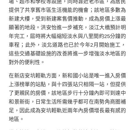
場、超市和學校等設施，同時靠近老市區，為居民
提供了共享舊市區生活機能的機會；該地區多數為
新建大樓，受到新建案售價推動，成為房價上漲最
顯著的地段。洪安怡進一步補充，淡江大橋預計明
年完工，屆時將大幅縮短淡水與八里間約25分鐘的
車程；此外，淡北道路也已於今年2月開始施工，
這些交通基礎設施的改善將進一步增強淡水地區的
對外的便利性。
在新店安坑輕軌方面，新和國小站是唯一進入房價
上漲榜單的站點，與十四張站只相隔一站，但提供
了更親民的房價，該地區步行十分鐘內即可到達中
和景新街，日常生活所需幾乎都可在南勢角商圈補
足，因此成為安坑輕軌近兩年內房價增長最有感的
地區。