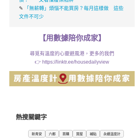
✎
「無薪轉」煩惱不能買房？每月這樣做 這些
文件不可少
【
用
數據
陪你成家
】
尋覓有溫度的心靈避風港，更多的我們
👉
https://linktr.ee/housedailyview
熱搜關鍵字
新青安
六都
首購
賞屋
補貼
永續溫度計