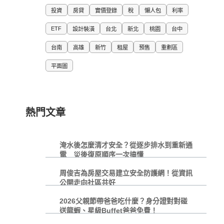
投資
房貸
實價登錄
稅
懶人包
利率
ETF
設計裝潢
台北
新北
桃園
台中
台南
高雄
新竹
租屋
預售
重劃區
平面圖
熱門文章
淹水後怎麼清才安全？從逐步排水到重新通
電 災後復原順序一次搞懂
周俊吉為房屋交易建立安全防護網！從資訊
公開走向社區共好
2026父親節帶爸爸吃什麼？身分證對對碰
送龍蝦、星級Buffet爸爸免費！