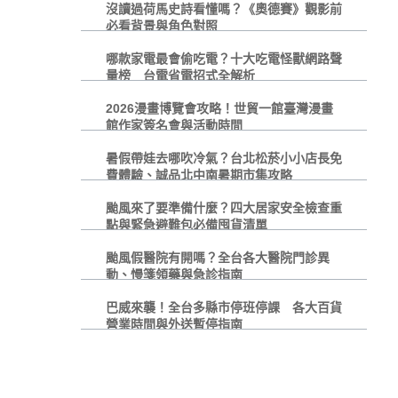
沒讀過荷馬史詩看懂嗎？《奧德賽》觀影前
必看背景與角色對照
哪款家電最會偷吃電？十大吃電怪獸網路聲
量榜 台電省電招式全解析
2026漫畫博覽會攻略！世貿一館臺灣漫畫
館作家簽名會與活動時間
暑假帶娃去哪吹冷氣？台北松菸小小店長免
費體驗、誠品北中南暑期市集攻略
颱風來了要準備什麼？四大居家安全檢查重
點與緊急避難包必備囤貨清單
颱風假醫院有開嗎？全台各大醫院門診異
動、慢箋領藥與急診指南
巴威來襲！全台多縣市停班停課 各大百貨
營業時間與外送暫停指南