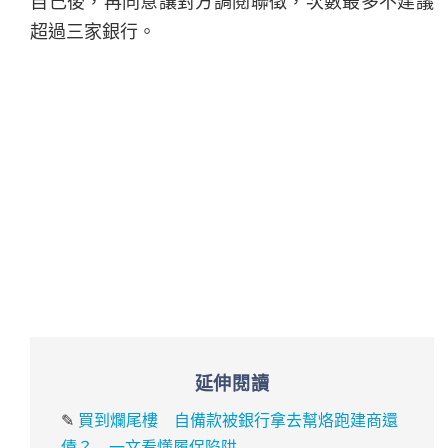
自己後，再同意讓對方調閱聯徵，次數最多不建議
超過三家銀行。
延伸閱讀
✎
買到爛尾樓 自備款被銀行拿去幫烙跑建商還
債？ 一文看懂履保陷阱