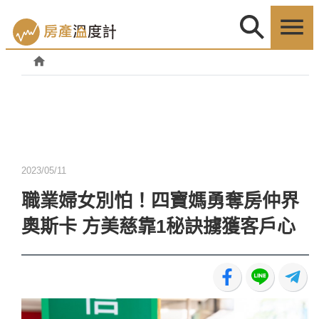
2023/05/11
職業婦女別怕！四寶媽勇奪房仲界
奧斯卡 方美慈靠1秘訣擄獲客戶心