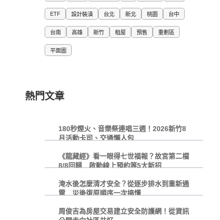
ETF
設計裝潢
台北
新北
桃園
台中
台南
高雄
新竹
租屋
預售
重劃區
平面圖
熱門文章
180秒煙火、音樂祭連唱三週！2026新竹8
月活動卡司、交通懶人包
《龍藏經》看一眼得七世福報？故宮第二檔
8/8回歸 啟動線上預約等5大新招
淹水後怎麼清才安全？從逐步排水到重新通
電 災後復原順序一次搞懂
周俊吉為房屋交易建立安全防護網！從資訊