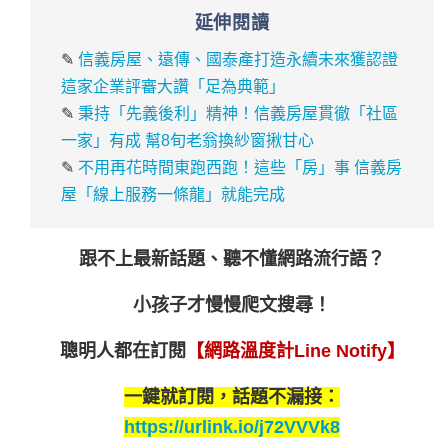
延伸閱讀
✎
信義房屋、遠傳、國泰產打造永續未來獲認證
這家企業評審大讚「足為典範」
✎
秉持「先義後利」精神！信義房屋貫徹「社區
一家」有成 幫8旬老翁換紗窗揪甘心
✎
不用再花時間東跑西跑！這些「房」事 信義房
屋「線上服務一條龍」就能完成
跟不上最新話題、聽不懂網路流行語？
小孩子才慢慢爬文搜尋！
聰明人都在訂閱
【網路溫度計Line Notify】
一鍵就訂閱，話題不漏接：
https://urlink.io/j72VVVk8