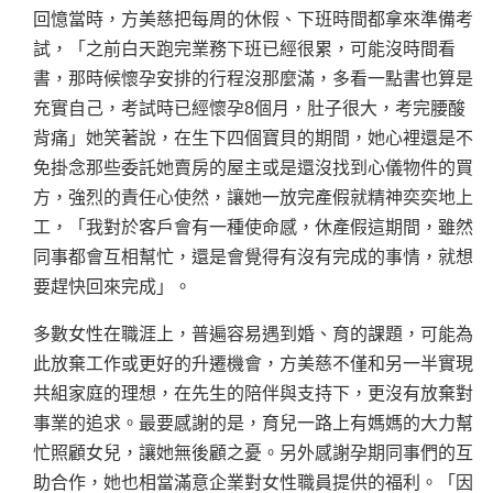
回憶當時，方美慈把每周的休假、下班時間都拿來準備考
試，「之前白天跑完業務下班已經很累，可能沒時間看
書，那時候懷孕安排的行程沒那麼滿，多看一點書也算是
充實自己，考試時已經懷孕8個月，肚子很大，考完腰酸
背痛」她笑著說，在生下四個寶貝的期間，她心裡還是不
免掛念那些委託她賣房的屋主或是還沒找到心儀物件的買
方，強烈的責任心使然，讓她一放完產假就精神奕奕地上
工，「我對於客戶會有一種使命感，休產假這期間，雖然
同事都會互相幫忙，還是會覺得有沒有完成的事情，就想
要趕快回來完成」。
多數女性在職涯上，普遍容易遇到婚、育的課題，可能為
此放棄工作或更好的升遷機會，方美慈不僅和另一半實現
共組家庭的理想，在先生的陪伴與支持下，更沒有放棄對
事業的追求。最要感謝的是，育兒一路上有媽媽的大力幫
忙照顧女兒，讓她無後顧之憂。另外感謝孕期同事們的互
助合作，她也相當滿意企業對女性職員提供的福利。「因