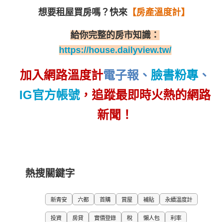
想要租屋買房嗎？
快來
【房產溫度計】
給你完整的房市知識：
https://house.dailyview.tw/
加入網路溫度計
電子報
、
臉書粉專
、
IG官方帳號
，追蹤最即時火熱的網路
新聞！
熱搜關鍵字
新青安
六都
首購
賞屋
補貼
永續溫度計
投資
房貸
實價登錄
稅
懶人包
利率