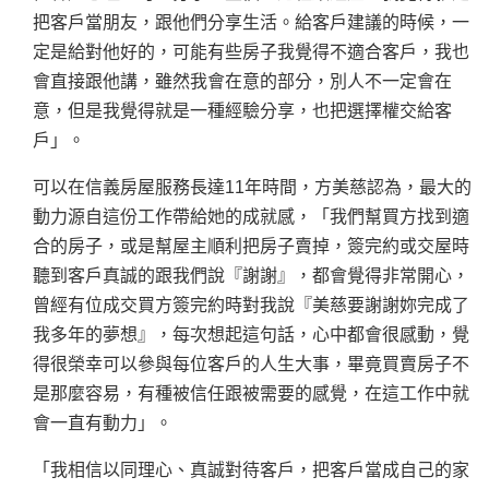
把客戶當朋友，跟他們分享生活。給客戶建議的時候，一
定是給對他好的，可能有些房子我覺得不適合客戶，我也
會直接跟他講，雖然我會在意的部分，別人不一定會在
意，但是我覺得就是一種經驗分享，也把選擇權交給客
戶」。
可以在信義房屋服務長達11年時間，方美慈認為，最大的
動力源自這份工作帶給她的成就感，「我們幫買方找到適
合的房子，或是幫屋主順利把房子賣掉，簽完約或交屋時
聽到客戶真誠的跟我們說『謝謝』，都會覺得非常開心，
曾經有位成交買方簽完約時對我說『美慈要謝謝妳完成了
我多年的夢想』，每次想起這句話，心中都會很感動，覺
得很榮幸可以參與每位客戶的人生大事，畢竟買賣房子不
是那麼容易，有種被信任跟被需要的感覺，在這工作中就
會一直有動力」。
「我相信以同理心、真誠對待客戶，把客戶當成自己的家