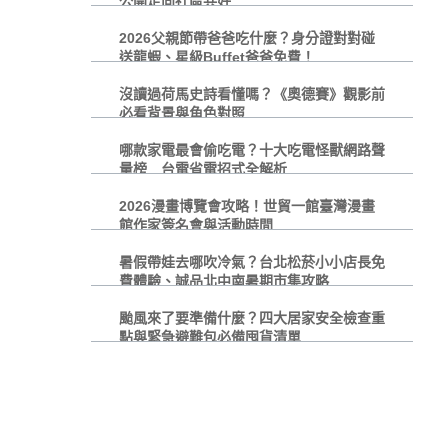
公開走向社區共好
2026父親節帶爸爸吃什麼？身分證對對碰
送龍蝦、星級Buffet爸爸免費！
沒讀過荷馬史詩看懂嗎？《奧德賽》觀影前
必看背景與角色對照
哪款家電最會偷吃電？十大吃電怪獸網路聲
量榜 台電省電招式全解析
2026漫畫博覽會攻略！世貿一館臺灣漫畫
館作家簽名會與活動時間
暑假帶娃去哪吹冷氣？台北松菸小小店長免
費體驗、誠品北中南暑期市集攻略
颱風來了要準備什麼？四大居家安全檢查重
點與緊急避難包必備囤貨清單