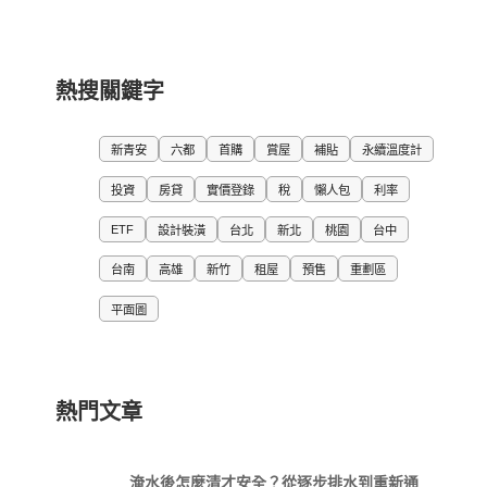
熱搜關鍵字
新青安
六都
首購
賞屋
補貼
永續溫度計
投資
房貸
實價登錄
稅
懶人包
利率
ETF
設計裝潢
台北
新北
桃園
台中
台南
高雄
新竹
租屋
預售
重劃區
平面圖
熱門文章
淹水後怎麼清才安全？從逐步排水到重新通