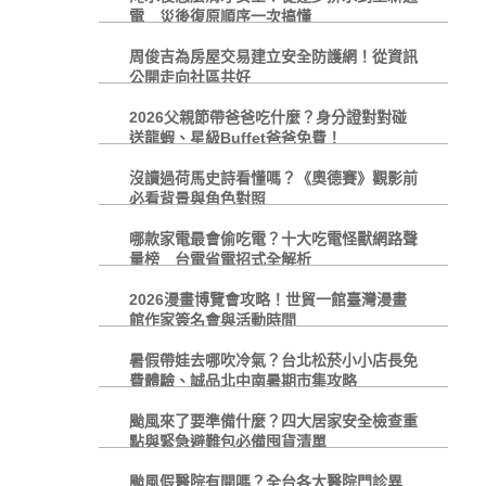
電 災後復原順序一次搞懂
周俊吉為房屋交易建立安全防護網！從資訊
公開走向社區共好
2026父親節帶爸爸吃什麼？身分證對對碰
送龍蝦、星級Buffet爸爸免費！
沒讀過荷馬史詩看懂嗎？《奧德賽》觀影前
必看背景與角色對照
哪款家電最會偷吃電？十大吃電怪獸網路聲
量榜 台電省電招式全解析
2026漫畫博覽會攻略！世貿一館臺灣漫畫
館作家簽名會與活動時間
暑假帶娃去哪吹冷氣？台北松菸小小店長免
費體驗、誠品北中南暑期市集攻略
颱風來了要準備什麼？四大居家安全檢查重
點與緊急避難包必備囤貨清單
颱風假醫院有開嗎？全台各大醫院門診異