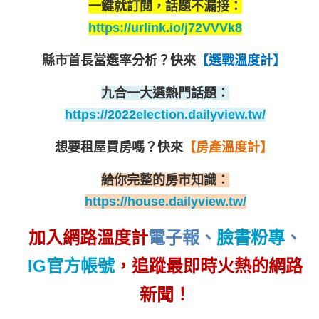
一鍵就訂閱，話題不漏接：
https://urlink.io/j72VVVk8
縣市首長當選率分析？
快來
【選戰溫度計】
九合一大選熱門話題：
https://2022election.dailyview.tw/
想要租屋買房嗎？
快來
【房產溫度計】
給你完整的房市知識：
https://house.dailyview.tw/
加入網路溫度計
電子報
、
臉書粉專
、
IG官方帳號
，追蹤最即時火熱的網路
新聞！