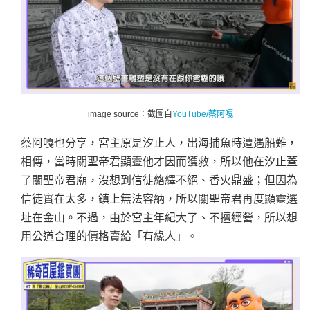
image source：截圖自
YouTube/蔡阿嘎
蔡阿嘎也分享，宮主原是汐止人，出海捕魚時遭遇船難，
相傳，當時關聖帝君顯靈他才因而獲救，所以他在汐止蓋
了關聖帝君廟，沒想到信徒絡繹不絕、香火鼎盛；但因為
信徒實在太多，鎮上無法容納，所以關聖帝君再度顯靈選
址在金山。不過，由於宮主年紀大了、不擅經營，所以想
用公道合理的價格賣給「有緣人」。