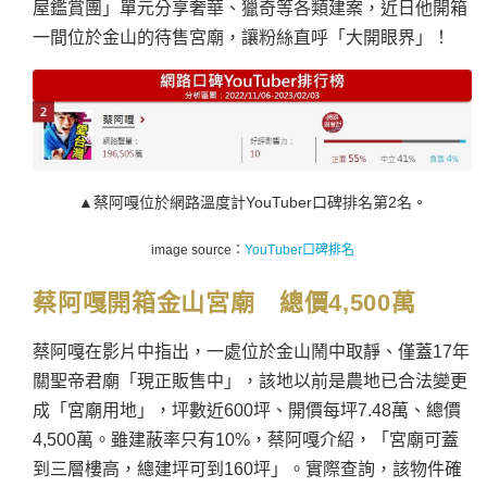
屋鑑賞團」單元分享奢華、獵奇等各類建案，近日他開箱
一間位於金山的待售宮廟，讓粉絲直呼「大開眼界」！
▲蔡阿嘎位於網路溫度計YouTuber口碑排名第2名。
image source：
YouTuber
口碑排名
蔡阿嘎開箱金山宮廟 總價4,500萬
蔡阿嘎在影片中指出，一處位於金山鬧中取靜、僅蓋17年
關聖帝君廟「現正販售中」，該地以前是農地已合法變更
成「宮廟用地」，坪數近600坪、開價每坪7.48萬、總價
4,500萬。雖建蔽率只有10%，蔡阿嘎介紹，「宮廟可蓋
到三層樓高，總建坪可到160坪」。實際查詢，該物件確