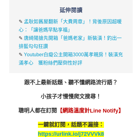
延伸閱讀
✎
孟耿如舊屋翻新「大費周章」！背後原因超暖
心：「讓爸媽早點享福」
✎
唐綺陽搶先開箱「爸媽老家」新裝潢！釣出一
排藍勾勾狂讚
✎
Youtuber白癡公主開箱3000萬孝親房！裝潢充
滿孝心 獲粉絲們壓倒性好評
跟不上最新話題、聽不懂網路流行語？
小孩子才慢慢爬文搜尋！
聰明人都在訂閱
【網路溫度計Line Notify】
一鍵就訂閱，話題不漏接：
https://urlink.io/j72VVVk8