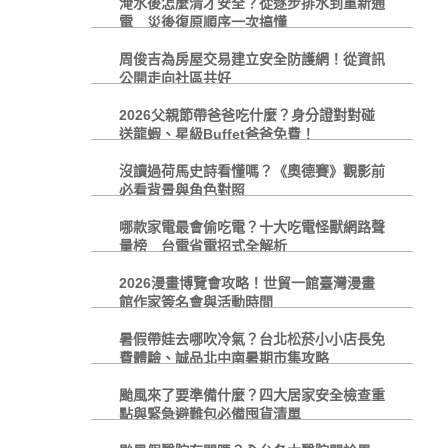
淹水後怎麼清才安全？從逐步排水到重新通
電 災後復原順序一次搞懂
周俊吉為房屋交易建立安全防護網！從資訊
公開走向社區共好
2026父親節帶爸爸吃什麼？身分證對對碰
送龍蝦、星級Buffet爸爸免費！
沒讀過荷馬史詩看懂嗎？《奧德賽》觀影前
必看背景與角色對照
哪款家電最會偷吃電？十大吃電怪獸網路聲
量榜 台電省電招式全解析
2026漫畫博覽會攻略！世貿一館臺灣漫畫
館作家簽名會與活動時間
暑假帶娃去哪吹冷氣？台北松菸小小店長免
費體驗、誠品北中南暑期市集攻略
颱風來了要準備什麼？四大居家安全檢查重
點與緊急避難包必備囤貨清單