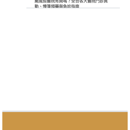
颱風假醫院有開嗎？全台各大醫院門診異
動、慢箋領藥與急診指南