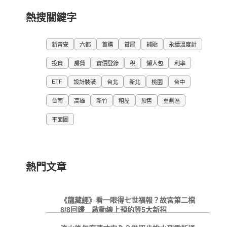
熱搜關鍵字
新青安
六都
首購
賞屋
補貼
永續溫度計
投資
房貸
實價登錄
稅
懶人包
利率
ETF
設計裝潢
台北
新北
桃園
台中
台南
高雄
新竹
租屋
預售
重劃區
平面圖
熱門文章
《龍藏經》看一眼得七世福報？故宮第二檔
8/8回歸 啟動線上預約等5大新招