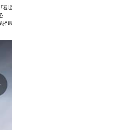
「看起
恐
槍掃過