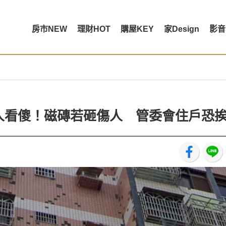
房市NEW
理財HOT
購屋KEY
家Design
影音
萬人看傻！磁磚若砸傷人 管委會住戶恐