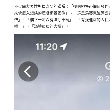
不少網友表達對這奇景的讚嘆：「整個密集恐懼症發作
來像載入錯誤的遊戲街景圖像」、「這是馬賽克磁磚公
怖」、「樓下一定沒有違停車輛」、「有強迫症的人住
嗎？」、「滿臉痘痘的大樓」。