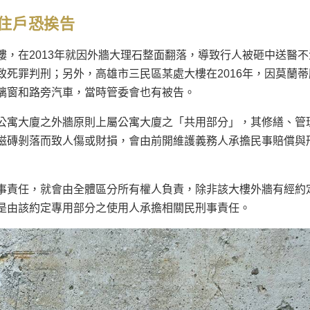
住戶恐挨告
，在2013年就因外牆大理石整面翻落，導致行人被砸中送醫不
死罪判刑；另外，高雄市三民區某處大樓在2016年，因莫蘭蒂
璃窗和路旁汽車，當時管委會也有被告。
公寓大廈之外牆原則上屬公寓大廈之「共用部分」，其修繕、管
磁磚剝落而致人傷或財損，會由前開維護義務人承擔民事賠償與
事責任，就會由全體區分所有權人負責，除非該大樓外牆有經約
是由該約定專用部分之使用人承擔相關民刑事責任。