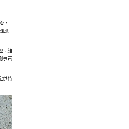
治，
颱風
理、維
刑事責
定供特