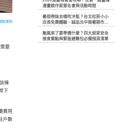
2026漫畫博覽會攻略！世貿一館臺灣
漫畫館作家簽名會與活動時間
暑假帶娃去哪吹冷氣？台北松菸小小
觀察學院
店長免費體驗、誠品北中南暑期市集
攻略
颱風來了要準備什麼？四大居家安全
檢查重點與緊急避難包必備囤貨清單
軌需要
該棟
常下
攤費用
住戶數