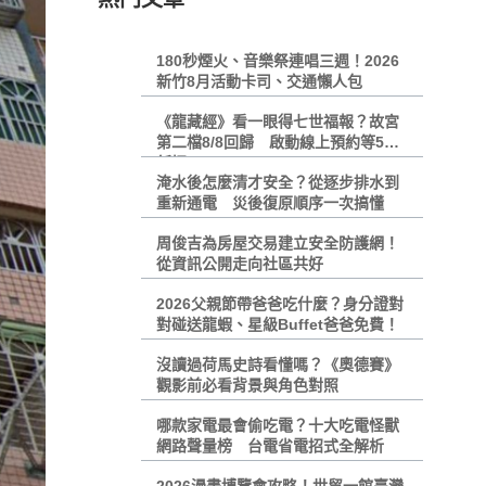
180秒煙火、音樂祭連唱三週！2026
新竹8月活動卡司、交通懶人包
《龍藏經》看一眼得七世福報？故宮
第二檔8/8回歸 啟動線上預約等5大
新招
淹水後怎麼清才安全？從逐步排水到
重新通電 災後復原順序一次搞懂
周俊吉為房屋交易建立安全防護網！
從資訊公開走向社區共好
2026父親節帶爸爸吃什麼？身分證對
對碰送龍蝦、星級Buffet爸爸免費！
沒讀過荷馬史詩看懂嗎？《奧德賽》
觀影前必看背景與角色對照
哪款家電最會偷吃電？十大吃電怪獸
網路聲量榜 台電省電招式全解析