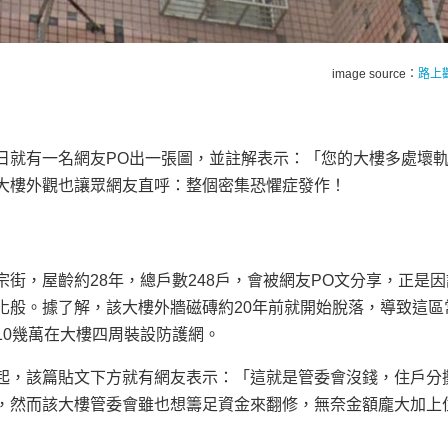
image source：
路上
日就有一名網友PO出一張圖，並註解表示：「您的大樓多處壞
大樓外觀也讓眾網友直呼：整個密集恐懼症發作！
街，屋齡約28年，總戶數248戶，會被網友PO文分享，正是因
化般。據了解，該大樓外牆磁磚約20年前就開始脫落，導致這區
10幾萬在大樓四周裝設防護網。
起，該篇貼文下方就有網友表示：「這就是管委會沒錢，住戶分
，然而該大樓管委會雖也想籌足資金來翻修，無奈金額龐大加上