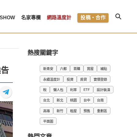
SHOW
名家專欄
網路溫度計
投稿・合作
熱搜關鍵字
挨告
新青安
六都
首購
賞屋
補貼
永續溫度計
投資
房貸
實價登錄
ETF
稅
懶人包
利率
設計裝潢
台北
新北
桃園
台中
台南
高雄
新竹
租屋
預售
重劃區
平面圖
熱門文章