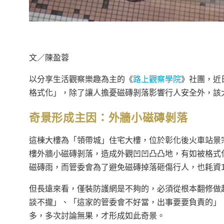
文／陳盈蓉
以分享生活觀察樂趣為主的《
路上觀察學院
》社團，近
格式化」，除了讓人擔憂磁磚剝落影響行人安全外，該
奇景形成主因：
外牆小磁磚剝落
這棟大樓為「領帶城」住宅大樓，位於彰化後火車站景宗
樓外牆小磁磚剝落，造成外觀凹凹凸凸地，有如被格式
磁磚雨，而管委會為了避免磁磚掉落砸傷行人，也耗資
但長遠來看，僅裝防護網是不夠的，必須從根本翻修做
談不攏」、「這家的管委會不好當，出事要要負責的」
多，多次討論無果，才形成如此奇景。