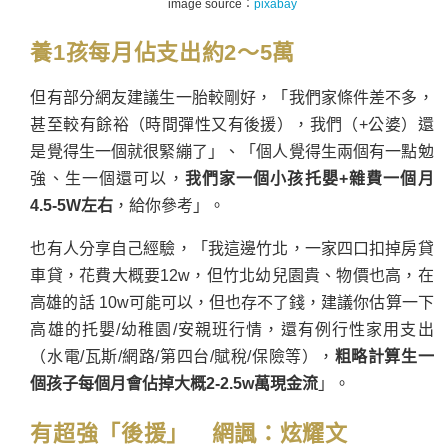
image source：
pixabay
養1孩每月佔支出約2～5萬
但有部分網友建議生一胎較剛好，「我們家條件差不多，
甚至較有餘裕（時間彈性又有後援），我們（+公婆）還
是覺得生一個就很緊繃了」、「個人覺得生兩個有一點勉
強、生一個還可以，
我們家一個小孩托嬰+雜費一個月
4.5-5W左右
，給你參考」。
也有人分享自己經驗，「我這邊竹北，一家四口扣掉房貸
車貸，花費大概要12w，但竹北幼兒園貴、物價也高，在
高雄的話 10w可能可以，但也存不了錢，建議你估算一下
高雄的托嬰/幼稚園/安親班行情，還有例行性家用支出
（水電/瓦斯/網路/第四台/賦稅/保險等），
粗略計算生一
個孩子每個月會佔掉大概2-2.5w萬現金流
」。
有超強「後援」 網諷：炫耀文