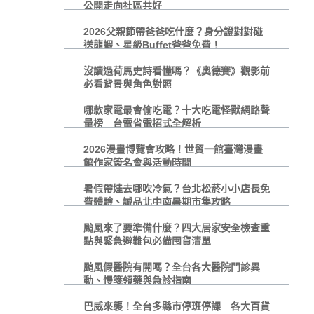
公開走向社區共好
2026父親節帶爸爸吃什麼？身分證對對碰
送龍蝦、星級Buffet爸爸免費！
沒讀過荷馬史詩看懂嗎？《奧德賽》觀影前
必看背景與角色對照
哪款家電最會偷吃電？十大吃電怪獸網路聲
量榜 台電省電招式全解析
2026漫畫博覽會攻略！世貿一館臺灣漫畫
館作家簽名會與活動時間
暑假帶娃去哪吹冷氣？台北松菸小小店長免
費體驗、誠品北中南暑期市集攻略
颱風來了要準備什麼？四大居家安全檢查重
點與緊急避難包必備囤貨清單
颱風假醫院有開嗎？全台各大醫院門診異
動、慢箋領藥與急診指南
巴威來襲！全台多縣市停班停課 各大百貨