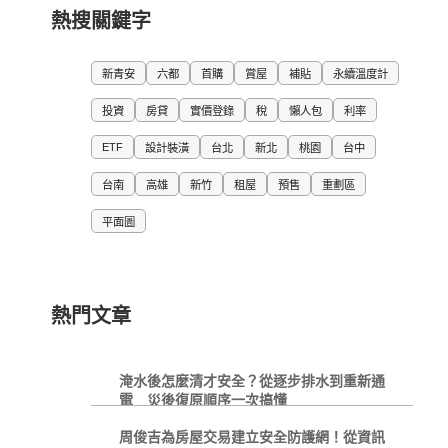
熱搜關鍵字
新青安
六都
首購
賞屋
補貼
永續溫度計
投資
房貸
實價登錄
稅
懶人包
利率
ETF
設計裝潢
台北
新北
桃園
台中
台南
高雄
新竹
租屋
預售
重劃區
平面圖
熱門文章
淹水後怎麼清才安全？從逐步排水到重新通
電 災後復原順序一次搞懂
周俊吉為房屋交易建立安全防護網！從資訊