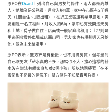
原PO在
Dcard
上列出自己與男友的條件，兩人都是高雄
人，她職業是公務員，月收入約4萬，家中在市區有2間透
天（1間自住、1間出租），在近工業區還有幾甲農地。男
友則是一名工程師，月收入約6萬，家中也有幾間透天房
和土地，房子做自住、店面或一般家庭出租用；土地則是
用來開收費停車場或店面出租，男友家也有規劃透天房給
他，做為未來結婚用。
原PO表示，雙方算是有後援，也不用揹房貸，但考量到
自己跟男友「薪水真的不多，漲幅也不大，擔心這樣的薪
水沒有辦法共組家庭加養2個小孩」所以她困擾著「在不
奢侈也不窮養的情況下」雙方條件不知是否可負擔。