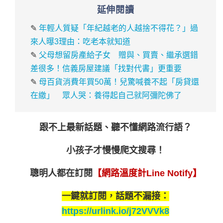
延伸閱讀
✎
年輕人質疑「年紀越老的人越捨不得花？」過
來人曝3理由：吃老本就知道
✎
父母想留房產給子女 贈與、買賣、繼承選錯
差很多！信義房屋建議「找對代書」更重要
✎
母百貨消費年買50萬！兒驚喊養不起「房貸還
在繳」 眾人哭：養得起自己就阿彌陀佛了
跟不上最新話題、聽不懂網路流行語？
小孩子才慢慢爬文搜尋！
聰明人都在訂閱
【網路溫度計Line Notify】
一鍵就訂閱，話題不漏接：
https://urlink.io/j72VVVk8