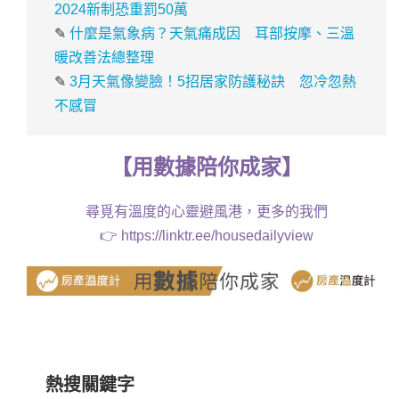
2024新制恐重罰50萬
✎
什麼是氣象病？天氣痛成因 耳部按摩、三溫
暖改善法總整理
✎
3月天氣像變臉！5招居家防護秘訣 忽冷忽熱
不感冒
【
用
數據
陪你成家
】
尋覓有溫度的心靈避風港，更多的我們
👉
https://linktr.ee/housedailyview
熱搜關鍵字