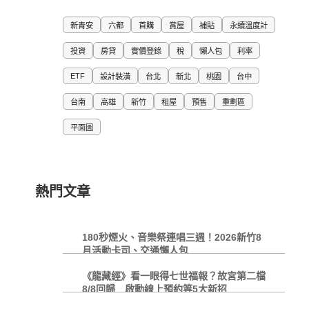
新青安
六都
首購
賞屋
補貼
永續溫度計
投資
房貸
實價登錄
稅
懶人包
利率
ETF
設計裝潢
台北
新北
桃園
台中
台南
高雄
新竹
租屋
預售
重劃區
平面圖
熱門文章
180秒煙火、音樂祭連唱三週！2026新竹8
月活動卡司、交通懶人包
《龍藏經》看一眼得七世福報？故宮第二檔
8/8回歸 啟動線上預約等5大新招