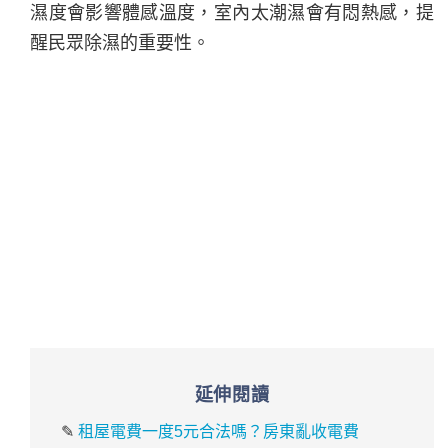
濕度會影響體感溫度，室內太潮濕會有悶熱感，提
醒民眾除濕的重要性。
延伸閱讀
✎
租屋電費一度5元合法嗎？房東亂收電費