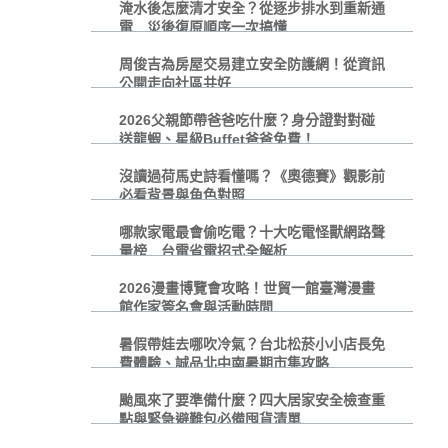
淹水後怎麼清才安全？從逐步排水到重新通
電 災後復原順序一次搞懂
周俊吉為房屋交易建立安全防護網！從資訊
公開走向社區共好
2026父親節帶爸爸吃什麼？身分證對對碰
送龍蝦、星級Buffet爸爸免費！
沒讀過荷馬史詩看懂嗎？《奧德賽》觀影前
必看背景與角色對照
哪款家電最會偷吃電？十大吃電怪獸網路聲
量榜 台電省電招式全解析
2026漫畫博覽會攻略！世貿一館臺灣漫畫
館作家簽名會與活動時間
暑假帶娃去哪吹冷氣？台北松菸小小店長免
費體驗、誠品北中南暑期市集攻略
颱風來了要準備什麼？四大居家安全檢查重
點與緊急避難包必備囤貨清單