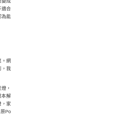
而變成
不適合
認為能
遮。網
到，我
崁燈，
根本解
燈，家
原Po