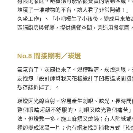
有限的家庭，吧檯還可能佔據寶貴的活動區域，
堆積了一堆雜物的平台，讓人看了非常阿雜！」
久坐工作」、「小吧檯生了小孩後，變成用來放
區隔廚房與餐廳，提供備餐空間，營造用餐氛圍
No.8 間接照明／崁燈
氣氛有了，灰塵也來了。燈槽難清、崁燈刺眼，
友抱怨「設計師幫我天花板設計了凹槽達成間接
想存錢拆掉了」。
崁燈因光線直射，容易產生刺眼、眩光，長時間
整個眼睛超級不舒服的，刺眼又眩光整個痛苦
法，但燈數一多，施工麻煩又燒錢；有人貼紙或
裡卻變成漆黑一片；也有網友找到補救方式「崁