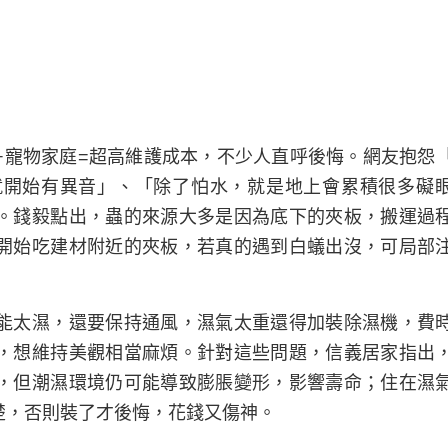
+寵物家庭=超高維護成本，不少人直呼後悔。網友抱怨
就開始有異音」、「除了怕水，就是地上會累積很多礙
。錢毅點出，蟲的來源大多是因為底下的夾板，搬運過
開始吃建材附近的夾板，若真的遇到白蟻出沒，可局部
能太濕，還要保持通風，濕氣太重還得加裝除濕機，費
，想維持美觀相當麻煩。針對這些問題，信義居家指出
，但潮濕環境仍可能導致膨脹變形，影響壽命；住在濕
楚，否則裝了才後悔，花錢又傷神。