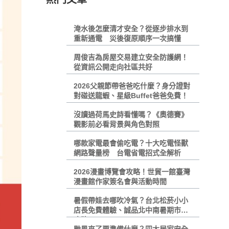
淹水後怎麼清才安全？從逐步排水到
重新通電 災後復原順序一次搞懂
周俊吉為房屋交易建立安全防護網！
從資訊公開走向社區共好
2026父親節帶爸爸吃什麼？身分證對
對碰送龍蝦、星級Buffet爸爸免費！
沒讀過荷馬史詩看懂嗎？《奧德賽》
觀影前必看背景與角色對照
哪款家電最會偷吃電？十大吃電怪獸
網路聲量榜 台電省電招式全解析
2026漫畫博覽會攻略！世貿一館臺灣
漫畫館作家簽名會與活動時間
暑假帶娃去哪吹冷氣？台北松菸小小
店長免費體驗、誠品北中南暑期市集
攻略