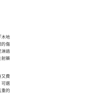
「木地
眼的傷
程淋過
注射藥
時又費
，可選
氣重的