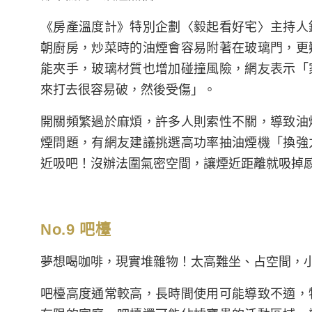
《房產溫度計》特別企劃〈毅起看好宅〉主持人
朝廚房，炒菜時的油煙會容易附著在玻璃門，更
能夾手，玻璃材質也增加碰撞風險，網友表示「
來打去很容易破，然後受傷」。
開關頻繁過於麻煩，許多人則索性不關，導致油
煙問題，有網友建議挑選高功率抽油煙機「換強
近吸吧！沒辦法圍氣密空間，讓煙近距離就吸掉
No.9 吧檯
夢想喝咖啡，現實堆雜物！太高難坐、占空間，
吧檯高度通常較高，長時間使用可能導致不適，