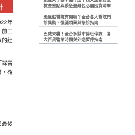
颱風來了要準備什麼？四大居家安全
檢查重點與緊急避難包必備囤貨清單
颱風假醫院有開嗎？全台各大醫院門
22年
診異動、慢箋領藥與急診指南
，前三
巴威來襲！全台多縣市停班停課 各
大百貨營業時間與外送暫停指南
似的經
「踩雷
慣，確
家最後