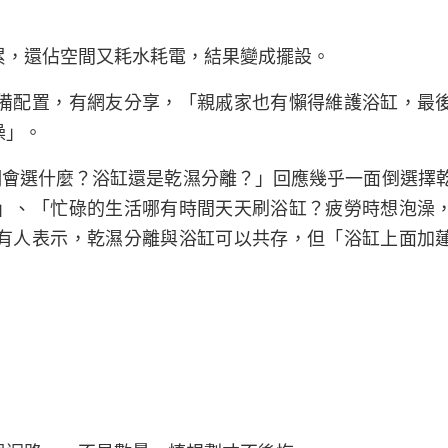
累，還佔空間又耗水耗電，結果變成擺設。
備配置，有網友分享，「親戚家也有懶得維護浴缸，最
澡」。
你們會選什麼？浴缸還是乾濕分離？」回應幾乎一面倒選擇
」、「忙碌的生活哪有時間天天刷浴缸？疲勞時想泡澡
有人表示，乾濕分離與浴缸可以共存，但「浴缸上面加