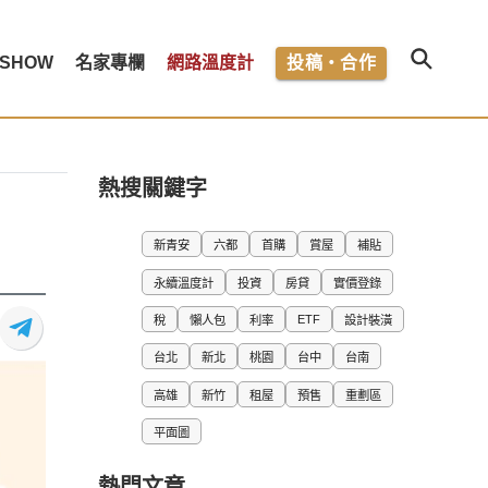
SHOW
名家專欄
網路溫度計
投稿・合作
熱搜關鍵字
新青安
六都
首購
賞屋
補貼
永續溫度計
投資
房貸
實價登錄
ETF
稅
懶人包
利率
設計裝潢
台北
新北
桃園
台中
台南
高雄
新竹
租屋
預售
重劃區
平面圖
熱門文章