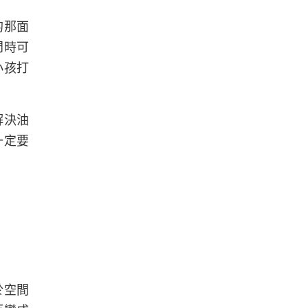
的那面
門時可
小孩打
解決油
一定要
於空間