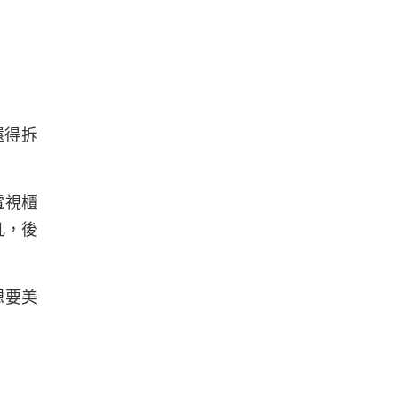
還得拆
電視櫃
几，後
想要美