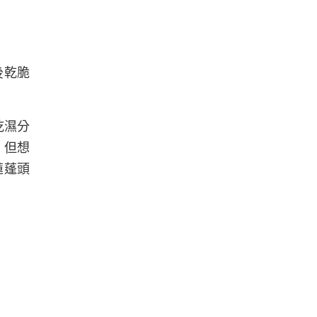
後乾脆
乾濕分
，但想
蓮蓬頭