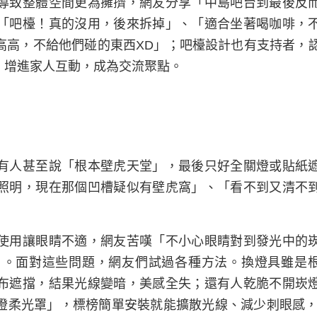
導致整體空間更為擁擠，網友分享「中島吧台到最後反
「吧檯！真的沒用，後來拆掉」、「適合坐著喝咖啡，
高高，不給他們碰的東西XD」；吧檯設計也有支持者，
，增進家人互動，成為交流聚點。
有人甚至說「根本壁虎天堂」，最後只好全關燈或貼紙
照明，現在那個凹槽疑似有壁虎窩」、「看不到又清不
使用讓眼睛不適，網友苦嘆「不小心眼睛對到發光中的
」。面對這些問題，網友們試過各種方法。換燈具雖是
布遮擋，結果光線變暗，美感全失；還有人乾脆不開崁
燈柔光罩」，標榜簡單安裝就能擴散光線、減少刺眼感，