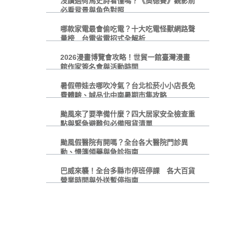
沒讀過荷馬史詩看懂嗎？《奧德賽》觀影前
必看背景與角色對照
哪款家電最會偷吃電？十大吃電怪獸網路聲
量榜 台電省電招式全解析
2026漫畫博覽會攻略！世貿一館臺灣漫畫
館作家簽名會與活動時間
暑假帶娃去哪吹冷氣？台北松菸小小店長免
費體驗、誠品北中南暑期市集攻略
颱風來了要準備什麼？四大居家安全檢查重
點與緊急避難包必備囤貨清單
颱風假醫院有開嗎？全台各大醫院門診異
動、慢箋領藥與急診指南
巴威來襲！全台多縣市停班停課 各大百貨
營業時間與外送暫停指南