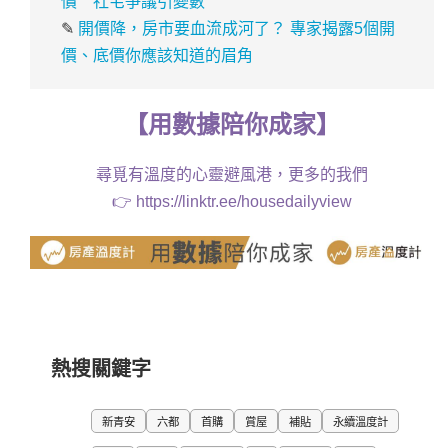
價 社宅爭議引變數
✎
開價降，房市要血流成河了？ 專家揭露5個開
價、底價你應該知道的眉角
【
用
數據
陪你成家
】
尋覓有溫度的心靈避風港，更多的我們
👉
https://linktr.ee/housedailyview
熱搜關鍵字
新青安
六都
首購
賞屋
補貼
永續溫度計