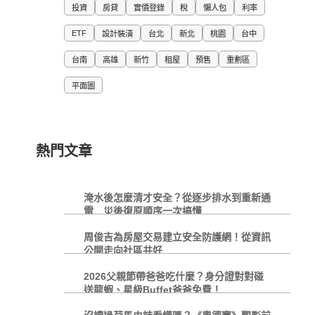
投資
房貸
實價登錄
稅
懶人包
利率
ETF
設計裝潢
台北
新北
桃園
台中
台南
高雄
新竹
租屋
預售
重劃區
平面圖
熱門文章
淹水後怎麼清才安全？從逐步排水到重新通
電 災後復原順序一次搞懂
周俊吉為房屋交易建立安全防護網！從資訊
公開走向社區共好
2026父親節帶爸爸吃什麼？身分證對對碰
送龍蝦、星級Buffet爸爸免費！