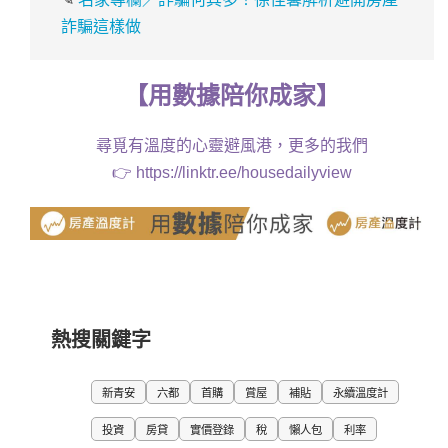
詐騙這樣做
【
用
數據
陪你成家
】
尋覓有溫度的心靈避風港，更多的我們
👉
https://linktr.ee/housedailyview
熱搜關鍵字
新青安
六都
首購
賞屋
補貼
永續溫度計
投資
房貸
實價登錄
稅
懶人包
利率