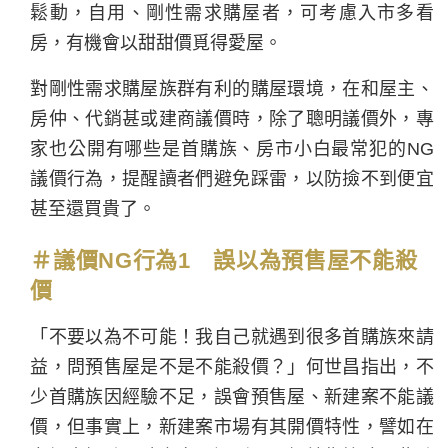
鬆動，自用、剛性需求購屋者，可考慮入市多看
房，有機會以甜甜價覓得愛屋。
對剛性需求購屋族群有利的購屋環境，在和屋主、
房仲、代銷甚或建商議價時，除了聰明議價外，專
家也公開有哪些是首購族、房市小白最常犯的NG
議價行為，提醒讀者們避免踩雷，以防撿不到便宜
甚至還買貴了。
＃議價NG行為1 誤以為預售屋不能殺
價
「不要以為不可能！我自己就遇到很多首購族來請
益，問預售屋是不是不能殺價？」何世昌指出，不
少首購族因經驗不足，誤會預售屋、新建案不能議
價，但事實上，新建案市場有其開價特性，譬如在