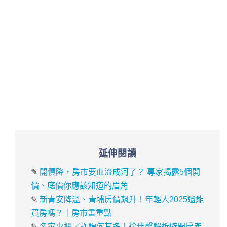
延伸閱讀
✎
開價降，房市要血流成河了？ 專家揭露5個開
價、底價你應該知道的眉角
✎
新青安降溫、青埔房價飆升！年輕人2025還能
買房嗎？｜房市畫重點
✎
名家專欄／詐騙何其多！徐佳馨解析避開房產