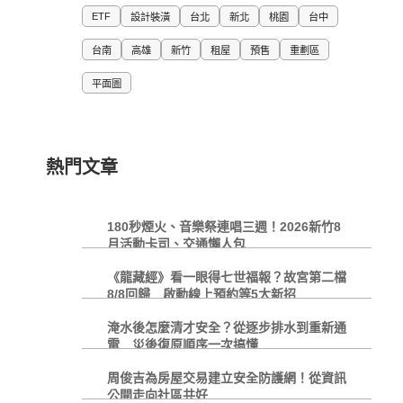
ETF
設計裝潢
台北
新北
桃園
台中
台南
高雄
新竹
租屋
預售
重劃區
平面圖
熱門文章
180秒煙火、音樂祭連唱三週！2026新竹8
月活動卡司、交通懶人包
《龍藏經》看一眼得七世福報？故宮第二檔
8/8回歸 啟動線上預約等5大新招
淹水後怎麼清才安全？從逐步排水到重新通
電 災後復原順序一次搞懂
周俊吉為房屋交易建立安全防護網！從資訊
公開走向社區共好