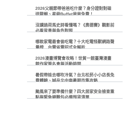
2026父親節帶爸爸吃什麼？身分證對對碰
送龍蝦、星級Buffet爸爸免費！
沒讀過荷馬史詩看懂嗎？《奧德賽》觀影前
必看背景與角色對照
哪款家電最會偷吃電？十大吃電怪獸網路聲
量榜 台電省電招式全解析
2026漫畫博覽會攻略！世貿一館臺灣漫畫
館作家簽名會與活動時間
暑假帶娃去哪吹冷氣？台北松菸小小店長免
費體驗、誠品北中南暑期市集攻略
颱風來了要準備什麼？四大居家安全檢查重
點與緊急避難包必備囤貨清單