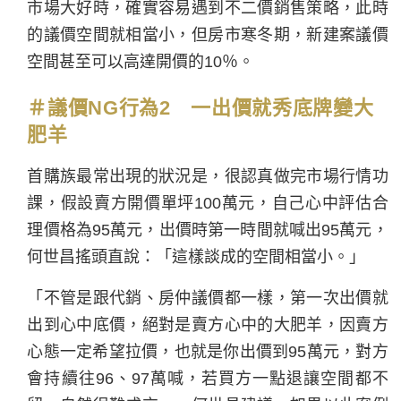
市場大好時，確實容易遇到不二價銷售策略，此時
的議價空間就相當小，但房市寒冬期，新建案議價
空間甚至可以高達開價的10％。
＃
議
價
NG行為2 一出價就秀底牌變大
肥羊
首購族最常出現的狀況是，很認真做完市場行情功
課，假設賣方開價單坪100萬元，自己心中評估合
理價格為95萬元，出價時第一時間就喊出95萬元，
何世昌搖頭直說：「這樣談成的空間相當小。」
「不管是跟代銷、房仲議價都一樣，第一次出價就
出到心中底價，絕對是賣方心中的大肥羊，因賣方
心態一定希望拉價，也就是你出價到95萬元，對方
會持續往96、97萬喊，若買方一點退讓空間都不