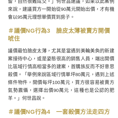
留，自然很難成交。」何世昌建議，如果以此案例
來說，建議買方一開始從90萬元開始出價，才有機
會以95萬元理想單價買到房子。
＃
議價NG行為3
臉皮太薄被賣方開價
唬住
議價最怕臉皮太薄，尤其是當遇到美輪美奐的新建
案接待中心，或是姿態很高的銷售人員，端出開價
比區域行情高相當多的建案，首購族反而不好意思
殺價。「舉例來說區域行情單坪80萬元，遇到上述
條件物件，開價每坪100萬元，買方很容易被賣方
氣勢震懾，選擇出價90萬元，這種也是公認的肥
羊。」何世昌說。
＃
議價NG行為4 一套殺價方法走四方