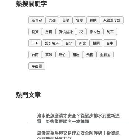
熱搜關鍵字
新青安
六都
首購
賞屋
補貼
永續溫度計
投資
房貸
實價登錄
稅
懶人包
利率
ETF
設計裝潢
台北
新北
桃園
台中
台南
高雄
新竹
租屋
預售
重劃區
平面圖
熱門文章
淹水後怎麼清才安全？從逐步排水到重新通
電 災後復原順序一次搞懂
周俊吉為房屋交易建立安全防護網！從資訊
公開走向社區共好