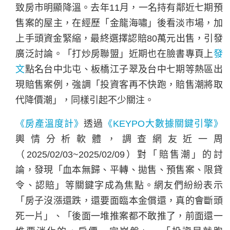
致房市明顯降溫。去年11月，一名持有鄰近七期預
售案的屋主，在經歷「金龍海嘯」後看淡市場，加
上手頭資金緊縮，最終選擇認賠80萬元出售，引發
廣泛討論。「打炒房聯盟」近期也在臉書專頁上
發
文
點名台中北屯、板橋江子翠及台中七期等熱區出
現賠售案例，強調「投資客再不快跑，賠售潮將取
代降價潮」，同樣引起不少關注。
《房產溫度計》
透過
《KEYPO大數據關鍵引擎》
輿情分析軟體，調查網友近一周
（2025/02/03~2025/02/09）對「賠售潮」的討
論，發現「血本無歸、平轉、拋售、預售案、限貸
令、認賠」等關鍵字成為焦點。網友們紛紛表示
「房子沒漲還跌，還要面臨本金償還，真的會斷頭
死一片」、「後面一堆推案都不敢推了，前面還一