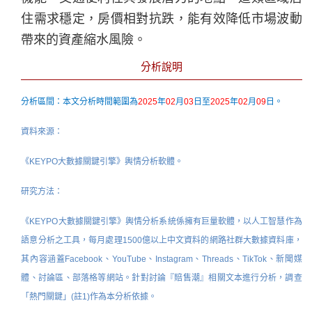
住需求穩定，房價相對抗跌，能有效降低市場波動
帶來的資產縮水風險。
分析說明
分析區間：本文分析時間範圍為
2025
年
02
月
03
日至
2025
年
02
月
09
日。
資料來源：
《KEYPO大數據關鍵引擎》輿情分析軟體。
研究方法：
《KEYPO大數據關鍵引擎》輿情分析系統係擁有巨量軟體，以人工智慧作為
語意分析之工具，每月處理1500億以上中文資料的網路社群大數據資料庫，
其內容涵蓋Facebook、YouTube、Instagram、Threads、TikTok、新聞媒
體、討論區、部落格等網站。針對討論『賠售潮』相關文本進行分析，調查
「熱門關鍵」(註1)作為本分析依據。