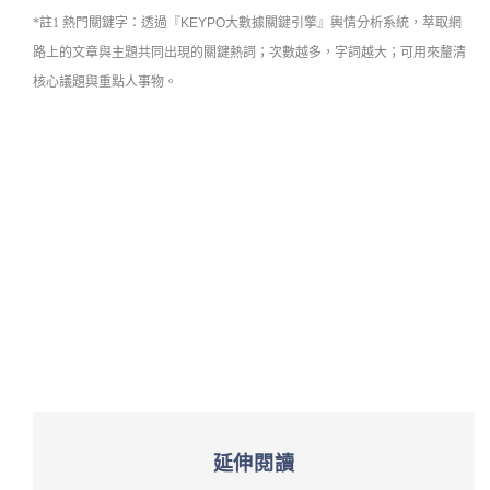
*註1
熱門關鍵字：
透過『KEYPO大數據關鍵引擎』
輿情分析系統
，萃取網
路上的文章與主題共同出現的關鍵熱詞；次數越多，字詞越大；可用來釐清
核心議題與重點人事物。
延伸閱讀