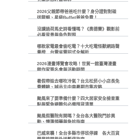
2026父親節帶爸爸吃什麼？身分證對對碰
送龍蝦、星級Buffet爸爸免費！
沒讀過荷馬史詩看懂嗎？《奧德賽》觀影前
必看背景與角色對照
哪款家電最會偷吃電？十大吃電怪獸網路聲
量榜 台電省電招式全解析
2026漫畫博覽會攻略！世貿一館臺灣漫畫
館作家簽名會與活動時間
暑假帶娃去哪吹冷氣？台北松菸小小店長免
費體驗、誠品北中南暑期市集攻略
颱風來了要準備什麼？四大居家安全檢查重
點與緊急避難包必備囤貨清單
颱風假醫院有開嗎？全台各大醫院門診異
動、慢箋領藥與急診指南
巴威來襲！全台多縣市停班停課 各大百貨
營業時間與外送暫停指南