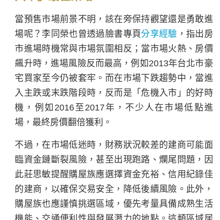
當預售市場前景不明，該在旁保持觀望還是勇敢進
場呢？李同榮也曾透過臉書專頁
分享經驗
，指出房
市進場時機常與市場氛圍相反；當市場火熱、房價
飆升時，進場風險反而最高，例如2013年台北市豪
宅買家至今仍被套牢。而在市場下跌趨勢中，當進
入主跌或末跌階段時，反而是「危機入市」的好時
機，例如2016至2017年，不少人在市場低點進
場，最終房價翻倍獲利。
不過，在市場低迷時，財務狀況較差的建商可能面
臨資金鏈斷裂風險，甚至出現跑路、爛尾問題，因
此莊思敏提醒購屋族應選擇資金充裕、信用紀錄佳
的建商，以確保交易安全，降低後續風險。此外，
購屋族也應謹慎挑選區域，優先考量具備成熟生活
機能、交通便利性與發展潛力的地點。這類區域居