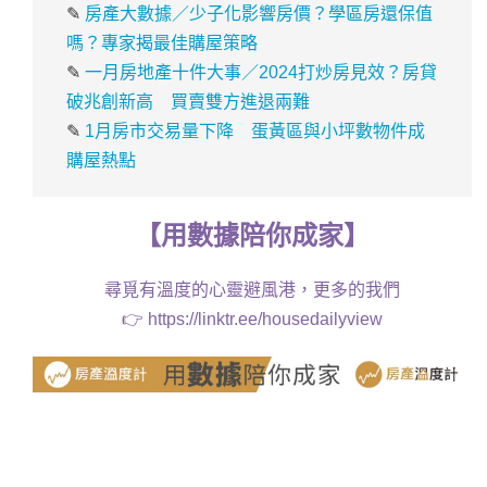
✎
房產大數據／少子化影響房價？學區房還保值
嗎？專家揭最佳購屋策略
✎
一月房地產十件大事／2024打炒房見效？房貸
破兆創新高 買賣雙方進退兩難
✎
1月房市交易量下降 蛋黃區與小坪數物件成
購屋熱點
【
用
數據
陪你成家
】
尋覓有溫度的心靈避風港，更多的我們
👉
https://linktr.ee/housedailyview