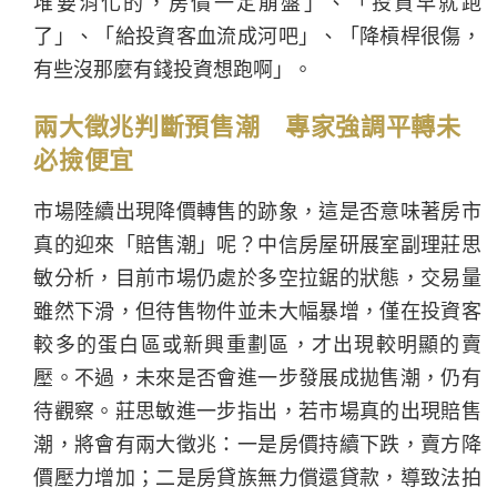
堆要消化的，房價一定崩盤」、「投資早就跑
了」、「給投資客血流成河吧」、「降槓桿很傷，
有些沒那麼有錢投資想跑啊」。
兩大徵兆判斷預售潮 專家強調平轉未
必撿便宜
市場陸續出現降價轉售的跡象，這是否意味著房市
真的迎來「賠售潮」呢？中信房屋研展室副理莊思
敏分析，目前市場仍處於多空拉鋸的狀態，交易量
雖然下滑，但待售物件並未大幅暴增，僅在投資客
較多的蛋白區或新興重劃區，才出現較明顯的賣
壓。不過，未來是否會進一步發展成拋售潮，仍有
待觀察。莊思敏進一步指出，若市場真的出現賠售
潮，將會有兩大徵兆：一是房價持續下跌，賣方降
價壓力增加；二是房貸族無力償還貸款，導致法拍