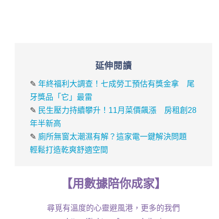
延伸閱讀
✎
年終福利大調查！七成勞工預估有獎金拿 尾
牙獎品「它」最雷
✎
民生壓力持續攀升！11月菜價飆漲 房租創28
年半新高
✎
廁所無窗太潮濕有解？這家電一鍵解決問題
輕鬆打造乾爽舒適空間
【
用
數據
陪你成家
】
尋覓有溫度的心靈避風港，更多的我們