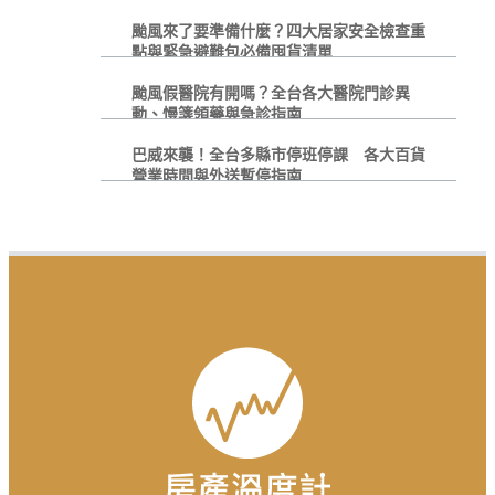
颱風來了要準備什麼？四大居家安全檢查重
點與緊急避難包必備囤貨清單
颱風假醫院有開嗎？全台各大醫院門診異
動、慢箋領藥與急診指南
巴威來襲！全台多縣市停班停課 各大百貨
營業時間與外送暫停指南