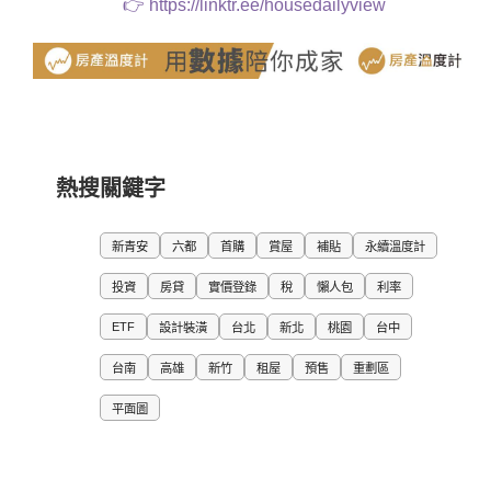
👉
https://linktr.ee/housedailyview
熱搜關鍵字
新青安
六都
首購
賞屋
補貼
永續溫度計
投資
房貸
實價登錄
稅
懶人包
利率
ETF
設計裝潢
台北
新北
桃園
台中
台南
高雄
新竹
租屋
預售
重劃區
平面圖