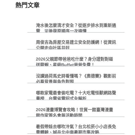
熱門文章
淹水後怎麼清才安全？從逐步排水到重新通
電 災後復原順序一次搞懂
周俊吉為房屋交易建立安全防護網！從資訊
公開走向社區共好
2026父親節帶爸爸吃什麼？身分證對對碰
送龍蝦、星級Buffet爸爸免費！
沒讀過荷馬史詩看懂嗎？《奧德賽》觀影前
必看背景與角色對照
哪款家電最會偷吃電？十大吃電怪獸網路聲
量榜 台電省電招式全解析
2026漫畫博覽會攻略！世貿一館臺灣漫畫
館作家簽名會與活動時間
暑假帶娃去哪吹冷氣？台北松菸小小店長免
費體驗、誠品北中南暑期市集攻略