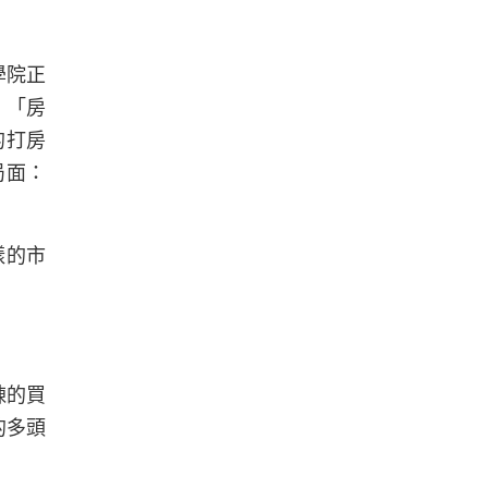
學院正
：「房
的打房
局面：
樣的市
棟的買
的多頭