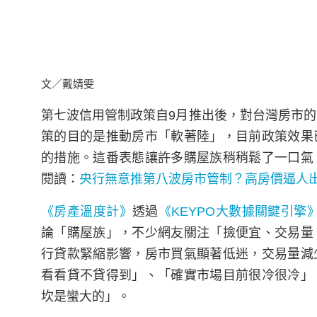
文／戴婧雯
第七波信用管制政策自9月推出後，對台灣房市的
策的目的是推動房市「軟著陸」，目前政策效果
的措施。這番表態讓許多購屋族稍稍鬆了一口氣
閱讀：
央行無意推第八波房市管制？高房價逼人
《房產溫度計》
透過
《KEYPO大數據關鍵引擎
論「購屋族」，不少網友關注「撿便宜、交易量
行貸款緊縮影響，房市買氣顯著低迷，交易量減
看看貸不貸得到」、「確實市場目前很冷很冷」
坎是蠻大的」。