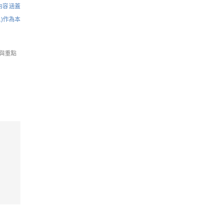
內容涵蓋
1)作為本
與重點