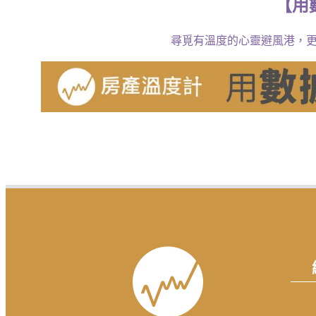
【
用
尋覓有溫度的心靈避風港，更