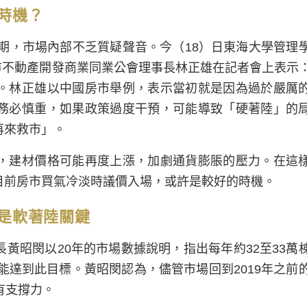
時機？
預期，市場內部不乏質疑聲音。今（18）日東海大學管理
市不動產開發商業同業公會理事長林正雄在記者會上表示
。林正雄以中國房市舉例，表示當初就是因為過於嚴厲
務必慎重，如果政策過度干預，可能導致「硬著陸」的
再來救市」。
，建材價格可能再度上漲，加劇通貨膨脹的壓力。在這
目前房市買氣冷淡時議價入場，或許是較好的時機。
是軟著陸關鍵
黃昭閔以20年的市場數據說明，指出每年約32至33萬
能達到此目標。黃昭閔認為，儘管市場回到2019年之前
有支撐力。