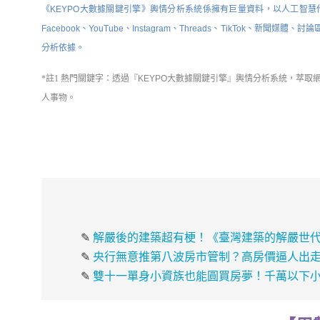
《KEYPO大數據關鍵引擎》輿情分析系統係擁有巨量資料，以人工智慧
Facebook、YouTube、Instagram、Threads、TikTok
分析依據。
*註1
熱門關鍵字：
透過『KEYPO大數據關鍵引擎』
輿情分析系統
，萃取
人事物。
✎
解嚴後的建築超有梗！《臺灣建築的解嚴世代
✎
央行無意推第八波房市管制？高房價逼人出
✎
雙十一單身小資族也能圓買房夢！千萬以下