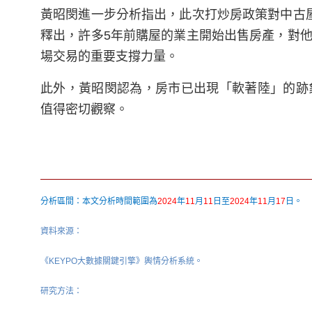
黃昭閔進一步分析指出，此次打炒房政策對中古
釋出，許多5年前購屋的業主開始出售房產，對
場交易的重要支撐力量。
此外，黃昭閔認為，房市已出現「軟著陸」的跡
值得密切觀察。
分析區間：本文分析時間範圍為
2024
年
11
月
11
日至
2024
年
11
月
17
日。
資料來源：
《KEYPO大數據關鍵引擎》輿情分析系統。
研究方法：