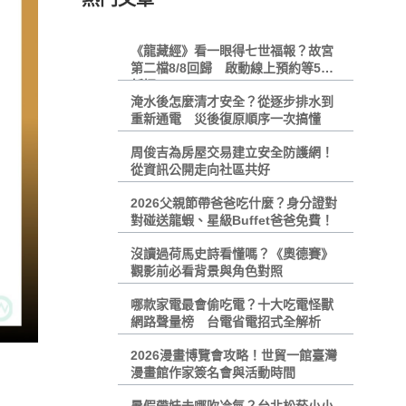
《龍藏經》看一眼得七世福報？故宮
第二檔8/8回歸 啟動線上預約等5大
新招
淹水後怎麼清才安全？從逐步排水到
重新通電 災後復原順序一次搞懂
周俊吉為房屋交易建立安全防護網！
從資訊公開走向社區共好
2026父親節帶爸爸吃什麼？身分證對
對碰送龍蝦、星級Buffet爸爸免費！
沒讀過荷馬史詩看懂嗎？《奧德賽》
觀影前必看背景與角色對照
哪款家電最會偷吃電？十大吃電怪獸
網路聲量榜 台電省電招式全解析
2026漫畫博覽會攻略！世貿一館臺灣
漫畫館作家簽名會與活動時間