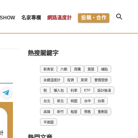
SHOW
名家專欄
網路溫度計
投稿・合作
熱搜關鍵字
新青安
六都
首購
賞屋
補貼
永續溫度計
投資
房貸
實價登錄
ETF
稅
懶人包
利率
設計裝潢
台北
新北
桃園
台中
台南
高雄
新竹
租屋
預售
重劃區
平面圖
熱門文章