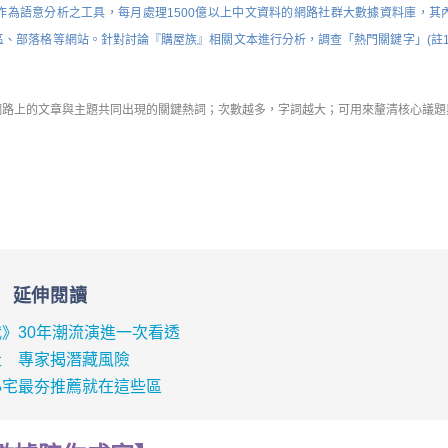
作為語意分析之工具，每月處理1500億以上中文資料的網路社群大數據資料庫，其
、新聞媒體、討論區、部落格等網站。針對討論『購屋族』相關文本進行分析，調查「
熱門關鍵字
」(註
網路上的文章與主題共同出現的關鍵熱詞；次數越多，字詞越大；可用來釐清核心議題
延伸閱讀
》30年潮流演進一次看透
走 專家揭潛藏風險
小宅最夯推薦就在這些區