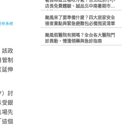
暑假帶娃去哪吹冷氣？台北松菸小小
店長免費體驗、誠品北中南暑期市集
攻略
颱風來了要準備什麼？四大居家安全
檢查重點與緊急避難包必備囤貨清單
分析系統
颱風假醫院有開嗎？全台各大醫院門
診異動、慢箋領藥與急診指南
，該政
用管制
（延伸
17）討
示受銀
進場先
「這個