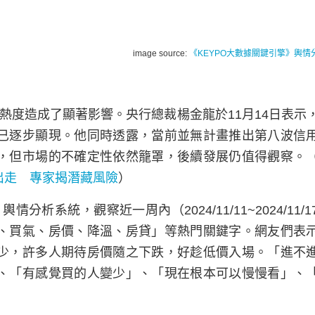
image source:
《KEYPO大數據關鍵引擎》輿情
熱度造成了顯著影響。央行總裁楊金龍於11月14日表示
已逐步顯現。他同時透露，當前並無計畫推出第八波信
，但市場的不確定性依然籠罩，後續發展仍值得觀察。
出走 專家揭潛藏風險
）
》
輿情分析系統，觀察近一周內（2024/11/11~2024/11/
、買氣、房價、降溫、房貸」等熱門關鍵字。網友們表
少，許多人期待房價隨之下跌，好趁低價入場。「進不
、「有感覺買的人變少」、「現在根本可以慢慢看」、