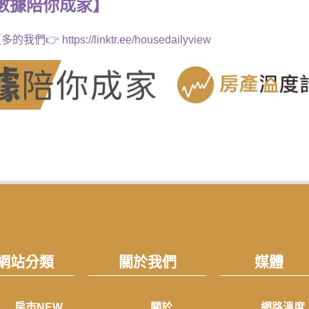
數據
陪你成家
】
多的我們👉
https://linktr.ee/housedailyview
網站分類
關於我們
媒體
房市NEW
關於
網路溫度