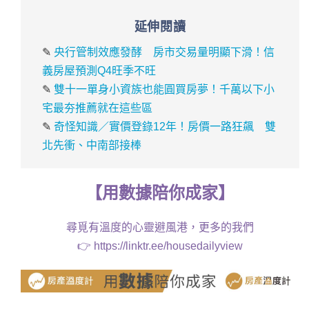
延伸閱讀
✎
央行管制效應發酵 房市交易量明顯下滑！信
義房屋預測Q4旺季不旺
✎
雙十一單身小資族也能圓買房夢！千萬以下小
宅最夯推薦就在這些區
✎
奇怪知識／實價登錄12年！房價一路狂飆 雙
北先衝、中南部接棒
【
用
數據
陪你成家
】
尋覓有溫度的心靈避風港，更多的我們
👉
https://linktr.ee/housedailyview