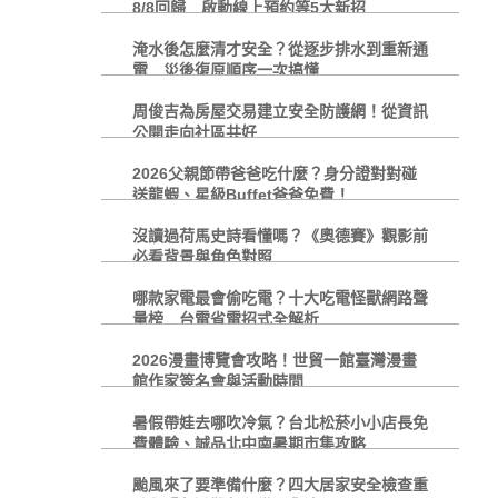
8/8回歸 啟動線上預約等5大新招
淹水後怎麼清才安全？從逐步排水到重新通
電 災後復原順序一次搞懂
周俊吉為房屋交易建立安全防護網！從資訊
公開走向社區共好
2026父親節帶爸爸吃什麼？身分證對對碰
送龍蝦、星級Buffet爸爸免費！
沒讀過荷馬史詩看懂嗎？《奧德賽》觀影前
必看背景與角色對照
哪款家電最會偷吃電？十大吃電怪獸網路聲
量榜 台電省電招式全解析
2026漫畫博覽會攻略！世貿一館臺灣漫畫
館作家簽名會與活動時間
暑假帶娃去哪吹冷氣？台北松菸小小店長免
費體驗、誠品北中南暑期市集攻略
颱風來了要準備什麼？四大居家安全檢查重