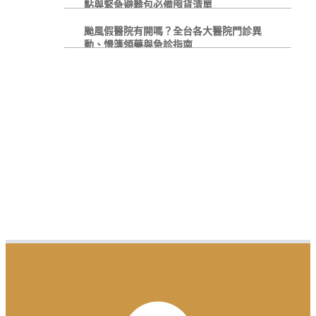
點與緊急避難包必備囤貨清單
颱風假醫院有開嗎？全台各大醫院門診異
動、慢箋領藥與急診指南