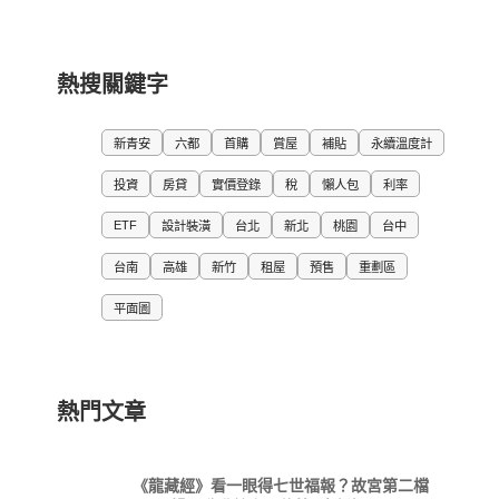
熱搜關鍵字
新青安
六都
首購
賞屋
補貼
永續溫度計
投資
房貸
實價登錄
稅
懶人包
利率
ETF
設計裝潢
台北
新北
桃園
台中
台南
高雄
新竹
租屋
預售
重劃區
平面圖
熱門文章
《龍藏經》看一眼得七世福報？故宮第二檔