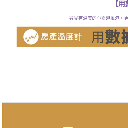
【
用
尋覓有溫度的心靈避風港，更