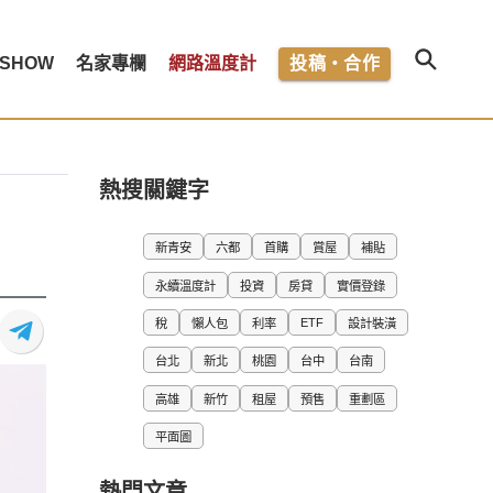
SHOW
名家專欄
網路溫度計
投稿・合作
熱搜關鍵字
新青安
六都
首購
賞屋
補貼
永續溫度計
投資
房貸
實價登錄
ETF
稅
懶人包
利率
設計裝潢
台北
新北
桃園
台中
台南
高雄
新竹
租屋
預售
重劃區
平面圖
熱門文章