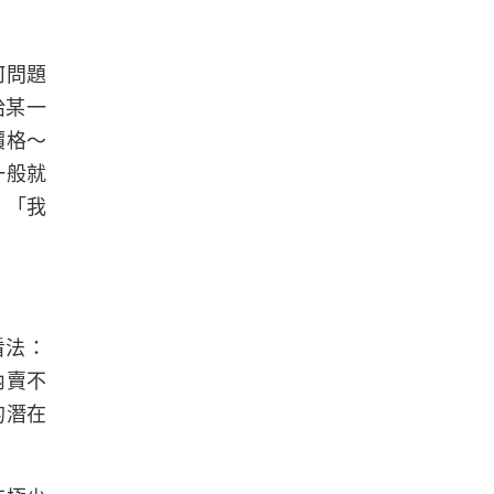
何問題
給某一
價格～
一般就
、「我
看法：
內賣不
的潛在