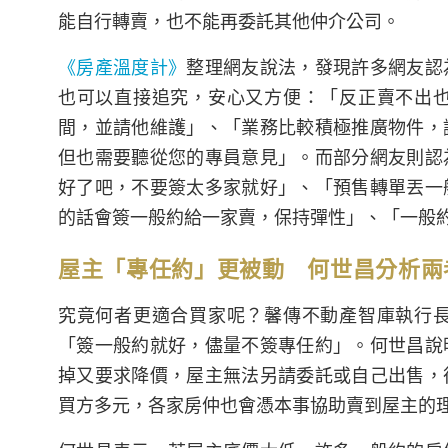
能自行轉賣，也不能再委託其他仲介公司。
《房產溫度計》
整理網友說法，發現許多網友認
也可以直接追究，安心又方便：「反正賣不出
間，並請他維護」、「業務比較積極推廣物件，
但也需要聽從您的專員意見」。而部分網友則認
好了吧，不要簽太多家就好」、「預售轉單丟一
的話會簽一般約給一家賣，保持彈性」、「一般
屋主「專任約」更被動 何世昌分析兩
究竟何者更適合買家呢？馨傳不動產智庫執行
「簽一般約就好，儘量不簽專任約」。何世昌說
掉又要求降價，屋主無法另請委託或自己出售，
買方多元，各家房仲也會憑本事協助賣到屋主的