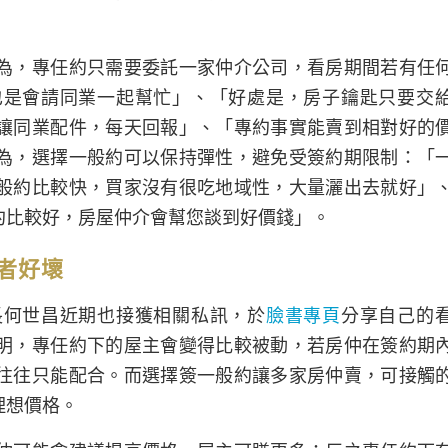
為，專任約只需要委託一家仲介公司，看房期間若有任
也是會請同業一起幫忙」、「好處是，房子鑰匙只要交
讓同業配件，每天回報」、「專約事實能賣到相對好的
為，選擇一般約可以保持彈性，避免受簽約期限制：「
般約比較快，買家沒有很吃地域性，大量灑出去就好」
約比較好，房屋仲介會幫您談到好價錢」。
者好壞
長何世昌近期也接獲相關私訊，於
臉書專頁
分享自己的
明，專任約下的屋主會變得比較被動，若房仲在簽約期
往往只能配合。而選擇簽一般約讓多家房仲賣，可接觸
理想價格。