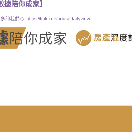
數據
陪你成家
】
多的我們👉
https://linktr.ee/housedailyview