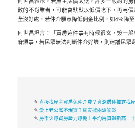
何世昌表示，若屋主底價太低，許多一般約的房
數的不肖業者，可能會默默以低價吃下，再高價
全沒好處，若仲介願意降低佣金比例，如4％降至
何世昌坦言：「賣房這件事有時候很玄，簽一般
麻煩事，若民眾無法判斷仲介好壞，則建議民眾
✎
直接找屋主買房免仲介費？資深房仲揭露找
✎
愛上老公寓不現實？網友掀兩派論戰
✎
房市火爆買房壓力爆棚！平均房貸飆新高 