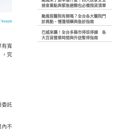
颱風來了要準備什麼？四大居家安全
檢查重點與緊急避難包必備囤貨清單
颱風假醫院有開嗎？全台各大醫院門
reepik
診異動、慢箋領藥與急診指南
巴威來襲！全台多縣市停班停課 各
大百貨營業時間與外送暫停指南
享有寬
」，究
種委託
限內不