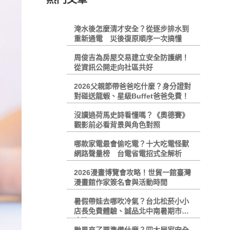
淹水後怎麼清才安全？從逐步排水到
重新通電 災後復原順序一次搞懂
周俊吉為房屋交易建立安全防護網！
從資訊公開走向社區共好
2026父親節帶爸爸吃什麼？身分證對
對碰送龍蝦、星級Buffet爸爸免費！
沒讀過荷馬史詩看懂嗎？《奧德賽》
觀影前必看背景與角色對照
哪款家電最會偷吃電？十大吃電怪獸
網路聲量榜 台電省電招式全解析
2026漫畫博覽會攻略！世貿一館臺灣
漫畫館作家簽名會與活動時間
暑假帶娃去哪吹冷氣？台北松菸小小
店長免費體驗、誠品北中南暑期市集
攻略