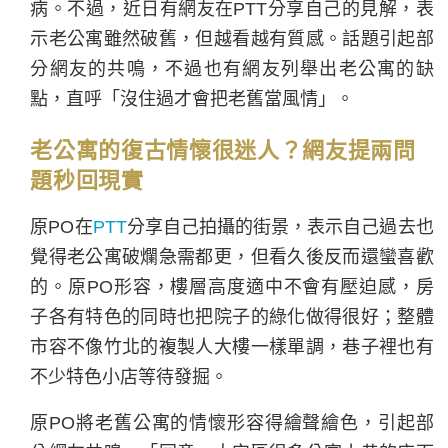
病。不過，近日有網友在PTT分享自己的見解，表
示老公寓雖然破舊，但越看越有質感。話題引起部
分網友的共鳴，不過也有網友列舉出老公寓的缺
點，直呼「沒住過才會把老舊當風情」。
老公寓的復古情懷很迷人？網友提兩問
題秒回現實
原PO在
PTT
分享自己拍攝的街景，表示自己過去也
覺得老公寓破爛急需都更，但看久後反而還蠻喜歡
的。原PO形容，樓層高度適中不會有壓迫感，房
子各有特色的同時也把院子的綠化做得很好；整體
市容不像竹北的複製人大樓一樣單調，巷子裡也有
不少特色小店等待發掘。
原PO將老舊公寓的情懷形容得繪聲繪色，引起部