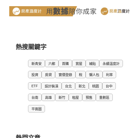
熱搜關鍵字
新青安
六都
首購
賞屋
補貼
永續溫度計
投資
房貸
實價登錄
稅
懶人包
利率
ETF
設計裝潢
台北
新北
桃園
台中
台南
高雄
新竹
租屋
預售
重劃區
平面圖
熱門文章