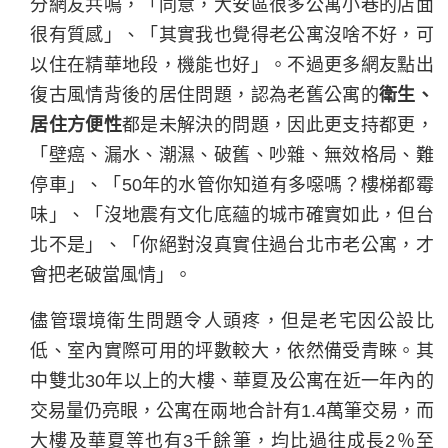
分網友共鳴，「同意，大安區很多公寓小巷的店面
很有質感」、「其實我也覺得老公寓沒啥不好，可
以住在精華地段，機能也好」。不過更多網友點出
復古風情背後的居住問題，認為老舊公寓的
衛生、
居住方便性
都是未解決的問題，因此更支持都更，
「壁癌、漏水、潮濕、破舊、吵雜、無效格局、難
停車」、「50年的水管你知道有多噁嗎？樓梯都霉
味」、「沒地震有文化底蘊的城市確實如此，但台
北不是」、「你絕對沒真實住過台北市老公寓，才
會把老破當風情」。
儘管環境衛生問題令人頭疼，但是老宅因公設比
低、室內實際可用的坪數較大，依然備受青睞。其
中雙北30年以上的大樓、華夏及公寓在近一年內的
交易量仍亮眼，公寓在兩地合計有1.4萬筆交易，而
大樓及華夏等也有3千餘筆，均比過往成長2％至