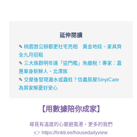
延伸閱讀
✎
桃園首公辦都更社宅亮相 黃金地段、家具齊
全九月招租
✎
三大族群明年達「這門檻」免繳稅！專家：嘉
惠單身新鮮人、北漂族
✎
交屋後發現漏水或蟲蛀？信義房屋SinyiCare
為買家解憂好安心
【
用
數據
陪你成家
】
尋覓有溫度的心靈避風港，更多的我們
👉
https://linktr.ee/housedailyview