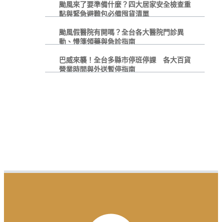
颱風來了要準備什麼？四大居家安全檢查重
點與緊急避難包必備囤貨清單
颱風假醫院有開嗎？全台各大醫院門診異
動、慢箋領藥與急診指南
巴威來襲！全台多縣市停班停課 各大百貨
營業時間與外送暫停指南