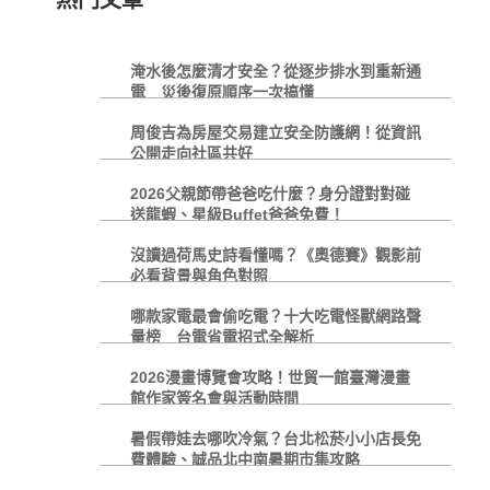
淹水後怎麼清才安全？從逐步排水到重新通
電 災後復原順序一次搞懂
周俊吉為房屋交易建立安全防護網！從資訊
公開走向社區共好
2026父親節帶爸爸吃什麼？身分證對對碰
送龍蝦、星級Buffet爸爸免費！
沒讀過荷馬史詩看懂嗎？《奧德賽》觀影前
必看背景與角色對照
哪款家電最會偷吃電？十大吃電怪獸網路聲
量榜 台電省電招式全解析
2026漫畫博覽會攻略！世貿一館臺灣漫畫
館作家簽名會與活動時間
暑假帶娃去哪吹冷氣？台北松菸小小店長免
費體驗、誠品北中南暑期市集攻略