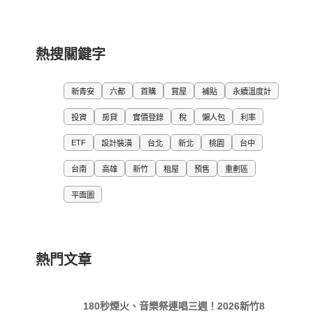
熱搜關鍵字
新青安
六都
首購
賞屋
補貼
永續溫度計
投資
房貸
實價登錄
稅
懶人包
利率
ETF
設計裝潢
台北
新北
桃園
台中
台南
高雄
新竹
租屋
預售
重劃區
平面圖
熱門文章
180秒煙火、音樂祭連唱三週！2026新竹8