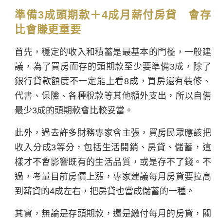
準備3成頭期款＋4成月薪付房貸 會存
比會賺更重要
首先，穩定的收入和積蓄是最基本的門檻，一般建
議，為了買房而存的頭期款至少要準備3成，除了
銀行貸款額度不一定能上看8成，買房還有裝修、
代書、保險、各種稅款等其他額外支出，所以自備
最少3成的頭期款會比較妥當。
此外，過去許多財務專家會主張，買房民眾應該把
收入分成3等分，包括生活開銷、房貸、儲蓄，這
樣才不會影響既有的生活品質，或是存不了錢。不
過，考量目前房價上漲，專家建議每月房貸要拉高
到薪資的4成左右，把房貸也當成儲蓄的一種。
其實，無論是存頭期款，還是繳付每月的房貸，關