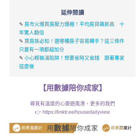
延伸閱讀
✎
房市火爆買房壓力爆棚！平均房貸飆新高 十
年驚人翻倍
✎
買房族必知！選哪種房子容易轉手？這三條件
只要有一項都超加分
✎
小心輕裝潢陷阱！想要省時又省錢 跟著專家
這麼做
【
用
數據
陪你成家
】
尋覓有溫度的心靈避風港，更多的我們
👉
https://linktr.ee/housedailyview