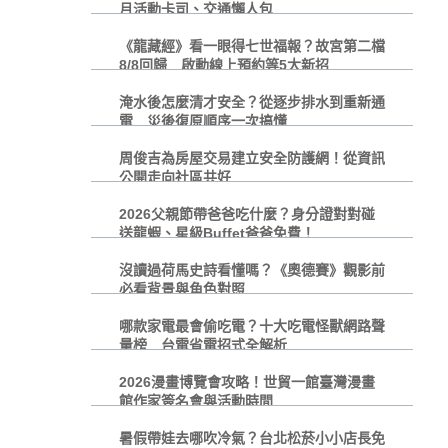
月活動卡司、交通懶人包
《龍藏經》看一眼得七世福報？故宮第二檔
8/8回歸 啟動線上預約等5大新招
淹水後怎麼清才安全？從逐步排水到重新通
電 災後復原順序一次搞懂
周俊吉為房屋交易建立安全防護網！從資訊
公開走向社區共好
2026父親節帶爸爸吃什麼？身分證對對碰
送龍蝦、星級Buffet爸爸免費！
沒讀過荷馬史詩看懂嗎？《奧德賽》觀影前
必看背景與角色對照
哪款家電最會偷吃電？十大吃電怪獸網路聲
量榜 台電省電招式全解析
2026漫畫博覽會攻略！世貿一館臺灣漫畫
館作家簽名會與活動時間
暑假帶娃去哪吹冷氣？台北松菸小小店長免