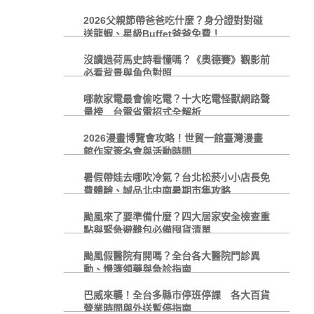
2026父親節帶爸爸吃什麼？身分證對對碰
送龍蝦、星級Buffet爸爸免費！
沒讀過荷馬史詩看懂嗎？《奧德賽》觀影前
必看背景與角色對照
哪款家電最會偷吃電？十大吃電怪獸網路聲
量榜 台電省電招式全解析
2026漫畫博覽會攻略！世貿一館臺灣漫畫
館作家簽名會與活動時間
暑假帶娃去哪吹冷氣？台北松菸小小店長免
費體驗、誠品北中南暑期市集攻略
颱風來了要準備什麼？四大居家安全檢查重
點與緊急避難包必備囤貨清單
颱風假醫院有開嗎？全台各大醫院門診異
動、慢箋領藥與急診指南
巴威來襲！全台多縣市停班停課 各大百貨
營業時間與外送暫停指南