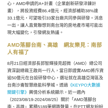
心，AMD申請的A+計畫（企業創新研發淬鍊計
畫），將投資經費86.4億元，經濟部補助38%達
33.1億元，可望吸引33家台廠共同參與研發。消息
一出，讓人直覺聯想到南台灣的房地產市場可能出
現大幅變化，引發網友熱議。
AMD落腳台南、高雄 網友樂見：南部
人有福了
8月21日經濟部長郭智輝接見超微（AMD）總公司
資深副總裁王啟尚一行人，當日即證實AMD將斥資
逾50億元在台設研發中心，選址就在高雄亞灣區及
台南沙崙智慧綠能科學城。透過
《KEYPO大數據
關鍵引擎》
輿情分析系統顯示，近一週內
（2023/08/19-2024/08/25）關於「AMD落腳台
南、高雄」累積5189筆網路聲量。在PTT網友紛紛