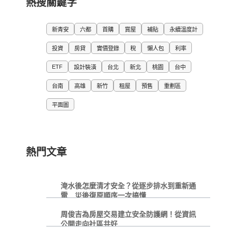
熱搜關鍵字
新青安
六都
首購
賞屋
補貼
永續溫度計
投資
房貸
實價登錄
稅
懶人包
利率
ETF
設計裝潢
台北
新北
桃園
台中
台南
高雄
新竹
租屋
預售
重劃區
平面圖
熱門文章
淹水後怎麼清才安全？從逐步排水到重新通
電 災後復原順序一次搞懂
周俊吉為房屋交易建立安全防護網！從資訊
公開走向社區共好