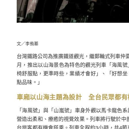
文／李侑蓁
台灣鐵路公司為推廣鐵道觀光，繼郵輪式列車仲夏寶
月，推出以山海景色為特色的觀光列車「海風號
椅舒服點，更準時些，業績才會好」、「好想坐
點品味。」
車廂以山海主題為設計 全台民眾都有
「海風號」與「山嵐號」車身外觀以馬卡龍色系
營造出柔和、療癒的視覺效果。列車將行駛於中
台旅客都有機會搭乘。列車全程約3小時，共4節