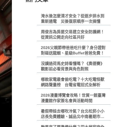
淹水後怎麼清才安全？從逐步排水到
重新通電 災後復原順序一次搞懂
周俊吉為房屋交易建立安全防護網！
從資訊公開走向社區共好
2026父親節帶爸爸吃什麼？身分證對
對碰送龍蝦、星級Buffet爸爸免費！
沒讀過荷馬史詩看懂嗎？《奧德賽》
觀影前必看背景與角色對照
哪款家電最會偷吃電？十大吃電怪獸
網路聲量榜 台電省電招式全解析
2026漫畫博覽會攻略！世貿一館臺灣
漫畫館作家簽名會與活動時間
暑假帶娃去哪吹冷氣？台北松菸小小
店長免費體驗、誠品北中南暑期市集
攻略