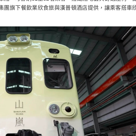
集團旗下餐飲業欣食旅與漢普頓酒店提供，讓乘客搭車