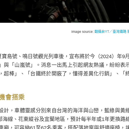
image source:
翻攝自YT／臺灣鐵路 
島號、鳴日號觀光列車後，宣布將於今（2024）年9月
」與「山嵐號」。消息一出馬上引起網友熱議，紛紛表
，超棒」、「台鐵終於開竅了，懂得差異化行銷」、「
機會搭乘
設計，車體靈感分別來自台灣的海洋與山巒，藍綠與黃
部海線、花東縱谷及宜蘭地區，預計每半年或1年更換路
車廂，可容納61至62名乘客，搭配落地窗與舒適座椅，