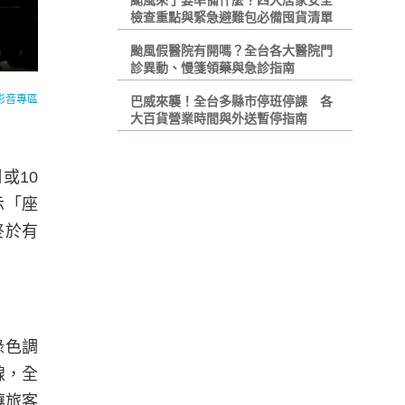
颱風來了要準備什麼？四大居家安全
檢查重點與緊急避難包必備囤貨清單
颱風假醫院有開嗎？全台各大醫院門
診異動、慢箋領藥與急診指南
影音專區
巴威來襲！全台多縣市停班停課 各
大百貨營業時間與外送暫停指南
或10
示「座
終於有
綠色調
線，全
讓旅客