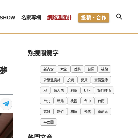
SHOW
名家專欄
網路溫度計
投稿・合作
熱搜關鍵字
夢
新青安
六都
首購
賞屋
補貼
永續溫度計
投資
房貸
實價登錄
ETF
稅
懶人包
利率
設計裝潢
台北
新北
桃園
台中
台南
高雄
新竹
租屋
預售
重劃區
平面圖
熱門文章