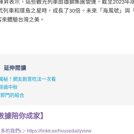
昇表示，這些觀光列車由雄獅集團營運，截至2023年
輪式列車和環島之星時，成長了30倍。未來「海風號」與
客來體驗台灣之美。
延伸閱讀
揭秘！網友創意吃法一次看
保過中秋
好邪門的組合
數據
陪你成家
】
多的我們👉
https://linktr.ee/housedailyview