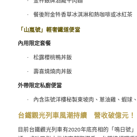
· 金牪銀牌酒藏牛肉麵
· 餐後附金牪香草冰淇淋和熱咖啡或冰紅茶
「山嵐號」輕奢鐵道便當
內用限定套餐
· 松露櫻桃鴨丼飯
· 壽喜燒燒肉丼飯
外帶限定私廚便當
· 內含柒號洋樓秘製東坡肉、蔥油雞、蝦球、
台鐵觀光列車風潮持續 營收破億元！
目前台鐵觀光列車有2020年底亮相的「鳴日號」