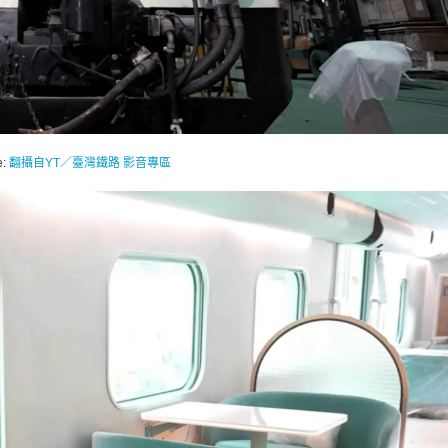
e:
翻攝自YT／臺灣鐵路 影音專區