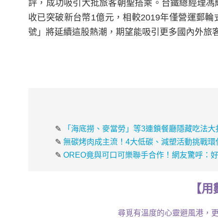
評，成功吸引大批旅客朝聖搭乘。台鐵總經理馮輝
收已突破新台幣1億元，相較2019年僅營運郵
號」將延續這股熱潮，期望能吸引更多國內外旅
✎
「海底撈、麥當勞」等3連鎖餐廳隱藏吃法大
✎
無碳烤肉成主流！4大低碳、減塑活動挑戰環
✎
OREO竟與可口可樂聯手合作！網友驚呼：
【
用
尋覓有溫度的心靈避風港，更