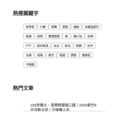
熱搜關鍵字
新青安
六都
首購
賞屋
補貼
永續溫度計
投資
房貸
實價登錄
稅
懶人包
利率
ETF
設計裝潢
台北
新北
桃園
台中
台南
高雄
新竹
租屋
預售
重劃區
平面圖
熱門文章
180秒煙火、音樂祭連唱三週！2026新竹8
月活動卡司、交通懶人包