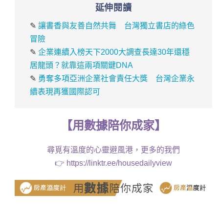
延伸閱讀
✎
讓書香與友善自然共舞 台灣獨立書店的綠色
冒險
✎
企業連續入榜天下2000大調查長達30年還穩
居龍頭？就靠這兩項關鍵DNA
✎
勇奪多項亞洲企業社會責任大獎 台灣企業永
續表現再獲國際認可
【
用
數據
陪你成家
】
尋覓有溫度的心靈避風港，更多的我們
👉
https://linktr.ee/housedailyview