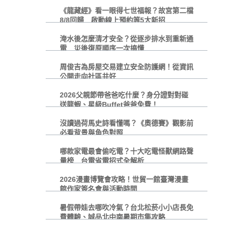
《龍藏經》看一眼得七世福報？故宮第二檔
8/8回歸 啟動線上預約等5大新招
淹水後怎麼清才安全？從逐步排水到重新通
電 災後復原順序一次搞懂
周俊吉為房屋交易建立安全防護網！從資訊
公開走向社區共好
2026父親節帶爸爸吃什麼？身分證對對碰
送龍蝦、星級Buffet爸爸免費！
沒讀過荷馬史詩看懂嗎？《奧德賽》觀影前
必看背景與角色對照
哪款家電最會偷吃電？十大吃電怪獸網路聲
量榜 台電省電招式全解析
2026漫畫博覽會攻略！世貿一館臺灣漫畫
館作家簽名會與活動時間
暑假帶娃去哪吹冷氣？台北松菸小小店長免
費體驗、誠品北中南暑期市集攻略