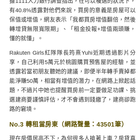
據1111人力銀行調查指出，在可以複選的狀況下，
有40.8%透露對他們來說，買房的意義是房屋可以
保值或增值，網友表示「我都買房增值翻倍，然後
轉增貸無限寬限期」、「租金投報+增值兩頭賺，
懂的就懂」。
Rakuten Girls紅隊隊長筠熹Yuhi近期透過影片分
享，自己利用5萬元於桃園購買預售屋的經驗，並
透露若當初朋友聽她的建議，即便半年轉手賣掉都
能淨賺50萬，相當有增值的潛力，在網路上掀起話
題，不過片中她也提醒買房前一定要做足功課、挑
選建商要謹慎評估，才不會遇到錢繳了，建商卻跑
路的窘境。
No.3 轉租當房東（網路聲量：43501筆）
現在房價居高不下，為何很多人搶著上車？房貸真