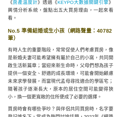
《
房產溫度計
》透過《
KEYPO大數據關鍵引擎
》
輿情分析系統，盤點出五大買房理由，一起來看
看。
No.5 準備結婚或生小孩（網路聲量：40782
筆）
有時人生的重要階段，常常促使人們考慮買房，像
是新婚夫妻可能希望擁有屬於自己的小窩，共同開
啟生活新篇章；當迎來新生命時，父母們想為孩子
提供一個安全、舒適的成長環境，可能會開始顧慮
未來求學發展，而當現代孟母尋找適合的學區宅；
隨著孩子逐漸長大，原本的居住空間可能變得狹
小，換一個更寬敞的住所便成了必要的選擇。
買房時會有哪些爭吵？與伴侶共同買房時，名字要
登記誰名下，常成為熱門討論話題，2022年《網路