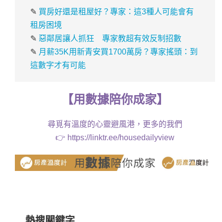
✎
買房好還是租屋好？專家：這3種人可能會有
租房困境
✎
惡鄰居讓人抓狂 專家教超有效反制招數
✎
月薪35K用新青安買1700萬房？專家搖頭：到
這數字才有可能
【
用
數據
陪你成家
】
尋覓有溫度的心靈避風港，更多的我們
👉
https://linktr.ee/housedailyview
熱搜關鍵字