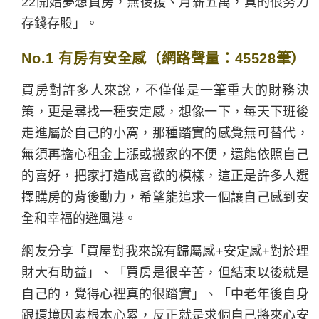
22開始夢想買房，無後援、月薪五萬，真的很努力
存錢存股」。
No.1 有房有安全感（網路聲量：45528筆）
買房對許多人來說，不僅僅是一筆重大的財務決
策，更是尋找一種安定感，想像一下，每天下班後
走進屬於自己的小窩，那種踏實的感覺無可替代，
無須再擔心租金上漲或搬家的不便，還能依照自己
的喜好，把家打造成喜歡的模樣，這正是許多人選
擇購房的背後動力，希望能追求一個讓自己感到安
全和幸福的避風港。
網友分享「買屋對我來說有歸屬感+安定感+對於理
財大有助益」、「買房是很辛苦，但結束以後就是
自己的，覺得心裡真的很踏實」、「中老年後自身
跟環境因素根本心累，反正就是求個自己將來心安