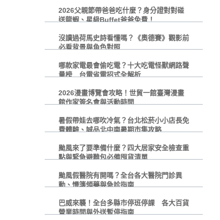
2026父親節帶爸爸吃什麼？身分證對對碰
送龍蝦、星級Buffet爸爸免費！
沒讀過荷馬史詩看懂嗎？《奧德賽》觀影前
必看背景與角色對照
哪款家電最會偷吃電？十大吃電怪獸網路聲
量榜 台電省電招式全解析
2026漫畫博覽會攻略！世貿一館臺灣漫畫
館作家簽名會與活動時間
暑假帶娃去哪吹冷氣？台北松菸小小店長免
費體驗、誠品北中南暑期市集攻略
颱風來了要準備什麼？四大居家安全檢查重
點與緊急避難包必備囤貨清單
颱風假醫院有開嗎？全台各大醫院門診異
動、慢箋領藥與急診指南
巴威來襲！全台多縣市停班停課 各大百貨
營業時間與外送暫停指南