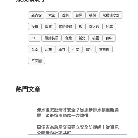
新青安
六都
首購
賞屋
補貼
永續溫度計
投資
房貸
實價登錄
稅
懶人包
利率
ETF
設計裝潢
台北
新北
桃園
台中
台南
高雄
新竹
租屋
預售
重劃區
平面圖
熱門文章
淹水後怎麼清才安全？從逐步排水到重新通
電 災後復原順序一次搞懂
周俊吉為房屋交易建立安全防護網！從資訊
公開走向社區共好