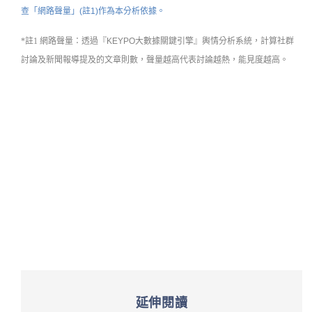
查「網路聲量」(註1)作為本分析依據。
*註1 網路聲量：
透過『KEYPO大數據關鍵引擎』輿情分析系統，計算社群
討論及新聞報導提及的文章則數，聲量越高代表討論越熱，能見度越高。
延伸閱讀