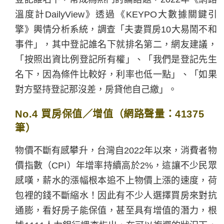
溫度計DailyView》透過《KEYPO大數據關鍵引
擎》輿情分析系統，調查「夫妻買房10大易鬧不和
事件」，其中登記誰名下就排名第二，網友建議，
「按照出資比例登記所有權」、「我們是登記先生
名下，因為條件比較好，利率也低一點」、「如果
對方堅持登記那沒差，房貸他自己繳」。
No.4 買房保值／增值（網路聲量：41375
筆）
物價不斷有感攀升，台灣自2022年以來，消費者物
價指數（CPI）年增率持續高於2%，這讓不少民眾
感嘆，薪水的漲幅根本追不上物價上漲的速度，荷
包裡的錢不斷縮水！因此有不少人選擇買房來對抗
通膨，看好房子能保值，甚至具有增值的潛力，根