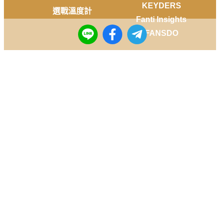
KEYDERS
選戰溫度計
Fanti Insights
FANSDO
社群
Facebook
Instagram
Youtube
LINE
Telegram
Copyright © 2014-
2026
DailyView All rights reserved