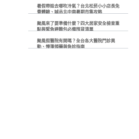
暑假帶娃去哪吹冷氣？台北松菸小小店長免
費體驗、誠品北中南暑期市集攻略
颱風來了要準備什麼？四大居家安全檢查重
點與緊急避難包必備囤貨清單
颱風假醫院有開嗎？全台各大醫院門診異
動、慢箋領藥與急診指南