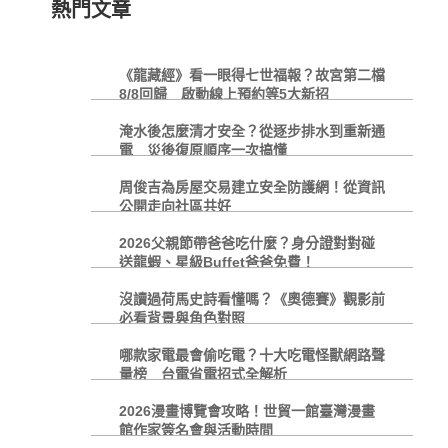
熱門文章
《龍藏經》看一眼得七世福報？故宮第二檔
8/8回歸 啟動線上預約等5大新招
淹水後怎麼清才安全？從逐步排水到重新通
電 災後復原順序一次搞懂
周俊吉為房屋交易建立安全防護網！從資訊
公開走向社區共好
2026父親節帶爸爸吃什麼？身分證對對碰
送龍蝦、星級Buffet爸爸免費！
沒讀過荷馬史詩看懂嗎？《奧德賽》觀影前
必看背景與角色對照
哪款家電最會偷吃電？十大吃電怪獸網路聲
量榜 台電省電招式全解析
2026漫畫博覽會攻略！世貿一館臺灣漫畫
館作家簽名會與活動時間