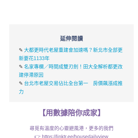
延伸閱讀
✎
大都更時代老屋重建會加速嗎？新北市全部更
新要花1133年
✎
名家專欄／時間成雙刃劍！田大全解析都更改
建停滯原因
✎
台北市老屋交易佔比全台第一 房價飆漲成推
力
【
用
數據
陪你成家
】
尋覓有溫度的心靈避風港，更多的我們
👉
https://linktr.ee/housedailyview