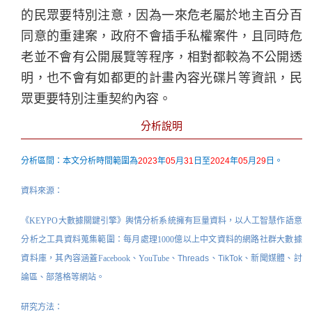
的民眾要特別注意，因為一來危老屬於地主百分百
同意的重建案，政府不會插手私權案件，且同時危
老並不會有公開展覽等程序，相對都較為不公開透
明，也不會有如都更的計畫內容光碟片等資訊，民
眾更要特別注重契約內容。
分析說明
分析區間：本文分析時間範圍為
2023
年
05
月
31
日至
2024
年
05
月
29
日。
資料來源：
《KEYPO大數據關鍵引擎》輿情分析系統擁有
巨量資料
，以人工智慧作語意
分析之工具資料蒐集範圍：每月處理1000億以上中文資料的網路社群大數據
資料庫，其內容涵蓋Facebook、YouTube、
Threads、TikTok
、
新聞媒體、討
論區、部落格等網站。
研究方法：