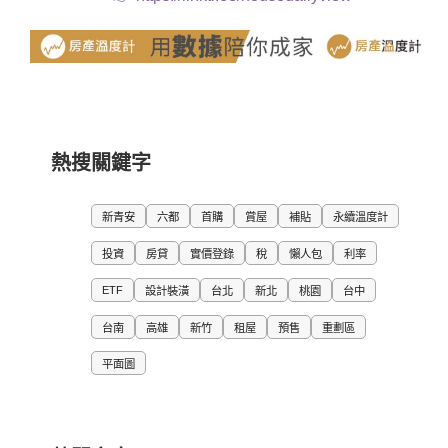
熱搜關鍵字
新青安
六都
首購
賞屋
補貼
永續溫度計
投資
房貸
實價登錄
稅
懶人包
利率
ETF
設計裝潢
台北
新北
桃園
台中
台南
高雄
新竹
租屋
預售
重劃區
平面圖