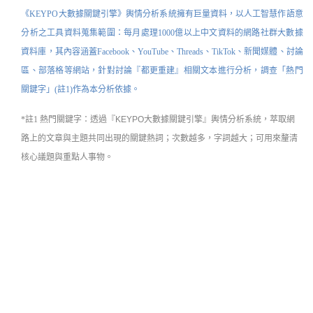
《
KEYPO大數據關鍵引擎
》
輿情分析系統擁有巨量資料，以人工智慧作語意
分析之工具資料蒐集範圍：每月處理1000億以上中文資料的網路社群大數據
資料庫，其內容涵蓋Facebook、YouTube、Threads、TikTok、新聞媒體、討論
區、部落格等網站，
針對討論『都更重建』相關文本進行分析，調查「熱門
關鍵字」(註1)作為本分析依據。
*註1 熱門關鍵字：
透過『KEYPO大數據關鍵引擎』
輿情分析系統
，萃取網
路上的文章與主題共同出現的關鍵熱詞；次數越多，字詞越大；可用來釐清
核心議題與重點人事物。