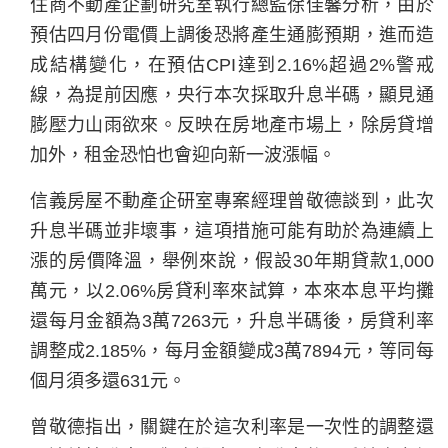
住商不動產企劃研究室執行總監徐佳馨分析，由於
預估四月份電價上調後恐將產生通膨預期，進而造
成結構變化，在預估CPI達到2.16%超過2%警戒
線，為提前因應，央行本次採取升息半碼，顯見通
膨壓力山雨欲來。反映在房地產市場上，除房貸增
加外，租金恐怕也會迎向新一波漲幅。
信義房屋不動產企研室專案經理曾敬德談到，此次
升息半碼並非壞事，這項措施可能有助於為連續上
漲的房價降溫，舉例來說，假設30年期貸款1,000
萬元，以2.06%房貸利率來試算，本來本息平均攤
還每月金額為3萬7263元，升息半碼後，房貸利率
調整成2.185%，每月金額變成3萬7894元，等同每
個月須多還631元。
曾敬德指出，關鍵在於這次利率是一次性的調整還