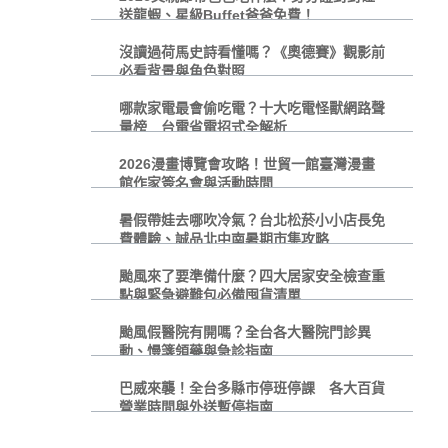
送龍蝦、星級Buffet爸爸免費！
沒讀過荷馬史詩看懂嗎？《奧德賽》觀影前
必看背景與角色對照
哪款家電最會偷吃電？十大吃電怪獸網路聲
量榜 台電省電招式全解析
2026漫畫博覽會攻略！世貿一館臺灣漫畫
館作家簽名會與活動時間
暑假帶娃去哪吹冷氣？台北松菸小小店長免
費體驗、誠品北中南暑期市集攻略
颱風來了要準備什麼？四大居家安全檢查重
點與緊急避難包必備囤貨清單
颱風假醫院有開嗎？全台各大醫院門診異
動、慢箋領藥與急診指南
巴威來襲！全台多縣市停班停課 各大百貨
營業時間與外送暫停指南