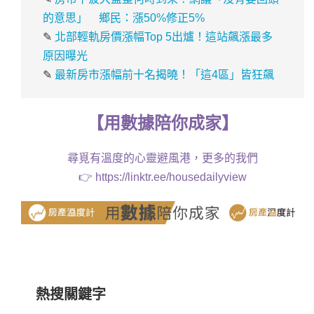
的意思」 鄉民：漲50%修正5%
✎
北部輕軌房價漲幅Top 5出爐！這站飆漲最多
原因曝光
✎
最新房市漲幅前十名揭曉！「這4區」皆狂飆
【
用
數據
陪你成家
】
尋覓有溫度的心靈避風港，更多的我們
👉
https://linktr.ee/housedailyview
熱搜關鍵字