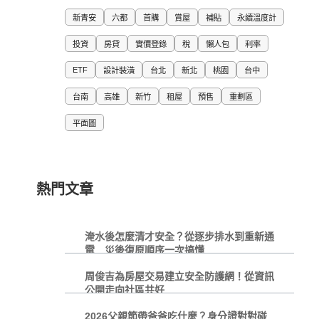
新青安
六都
首購
賞屋
補貼
永續溫度計
投資
房貸
實價登錄
稅
懶人包
利率
ETF
設計裝潢
台北
新北
桃園
台中
台南
高雄
新竹
租屋
預售
重劃區
平面圖
熱門文章
淹水後怎麼清才安全？從逐步排水到重新通
電 災後復原順序一次搞懂
周俊吉為房屋交易建立安全防護網！從資訊
公開走向社區共好
2026父親節帶爸爸吃什麼？身分證對對碰