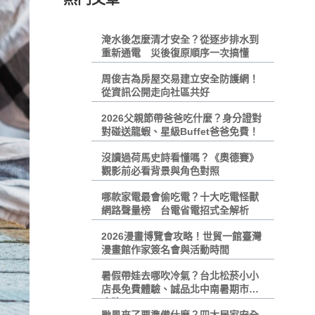
淹水後怎麼清才安全？從逐步排水到
重新通電 災後復原順序一次搞懂
周俊吉為房屋交易建立安全防護網！
從資訊公開走向社區共好
2026父親節帶爸爸吃什麼？身分證對
對碰送龍蝦、星級Buffet爸爸免費！
沒讀過荷馬史詩看懂嗎？《奧德賽》
觀影前必看背景與角色對照
哪款家電最會偷吃電？十大吃電怪獸
網路聲量榜 台電省電招式全解析
2026漫畫博覽會攻略！世貿一館臺灣
漫畫館作家簽名會與活動時間
暑假帶娃去哪吹冷氣？台北松菸小小
店長免費體驗、誠品北中南暑期市集
攻略