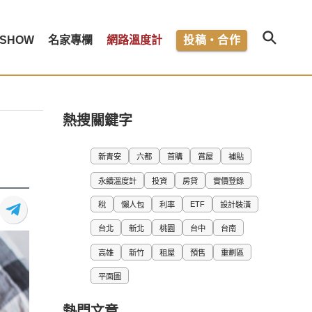
SHOW
名家專欄
網路溫度計
投稿・合作
熱搜關鍵字
新青安
六都
首購
賞屋
補貼
永續溫度計
投資
房貸
實價登錄
ETF
稅
懶人包
利率
設計裝潢
台北
新北
桃園
台中
台南
高雄
新竹
租屋
預售
重劃區
平面圖
熱門文章