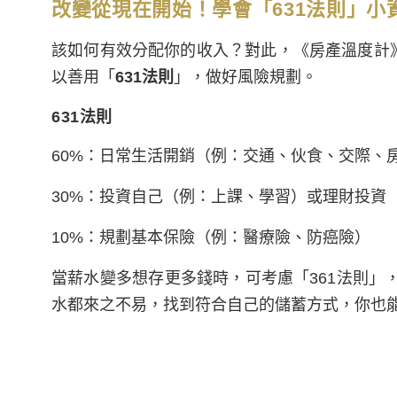
改變從現在開始！學會「631法則」小
該如何有效分配你的收入？對此，《房產溫度計》名家
以善用「
631法則
」，做好風險規劃。
631法則
60%：日常生活開銷
（例：交通、伙食、交際、
30%
：
投資自己
（例：上課、學習）
或理財投資
10%
：
規劃基本保險
（例：醫療險、防癌險）
當薪水變多想存更多錢時，可考慮「361法則」
水都來之不易，找到符合自己的儲蓄方式，你也