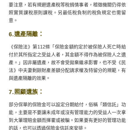
要注意，若有規避遺產稅等稅捐情事者，稽徵機關仍得依
照實質課稅原則課稅。另最低稅負制的稅負規定也需留
意。
6.遺產隔離：
《保險法》第112條「保險金額約定於被保險人死亡時給
付於其所指定之受益人者，其金額不得作為被保險人之遺
產。」因非屬遺產，故不會受拋棄繼承影響，也不受《民
法》中夫妻剩餘財產差額分配請求權及特留分的規範，有
與遺產隔離的效果。
7.照顧遺族：
部分保單的保險金可以設定分期給付，俗稱「類信託」功
能，主要是不要讓未成年或沒有管理能力的受益人一次拿
到大筆理賠金額而揮霍或被騙。如果要有更好的管理功能
的話，也可以透過保險金信託來安排。