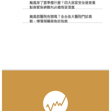
颱風來了要準備什麼？四大居家安全檢查重
點與緊急避難包必備囤貨清單
颱風假醫院有開嗎？全台各大醫院門診異
動、慢箋領藥與急診指南