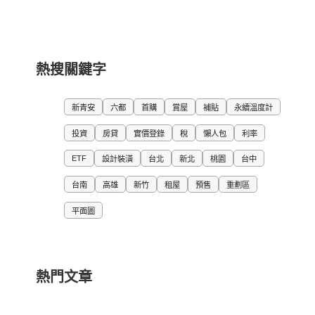
熱搜關鍵字
新青安
六都
首購
賞屋
補貼
永續溫度計
投資
房貸
實價登錄
稅
懶人包
利率
ETF
設計裝潢
台北
新北
桃園
台中
台南
高雄
新竹
租屋
預售
重劃區
平面圖
熱門文章