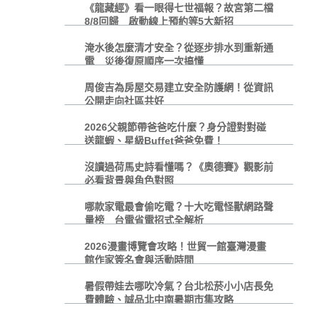
《龍藏經》看一眼得七世福報？故宮第二檔
8/8回歸 啟動線上預約等5大新招
淹水後怎麼清才安全？從逐步排水到重新通
電 災後復原順序一次搞懂
周俊吉為房屋交易建立安全防護網！從資訊
公開走向社區共好
2026父親節帶爸爸吃什麼？身分證對對碰
送龍蝦、星級Buffet爸爸免費！
沒讀過荷馬史詩看懂嗎？《奧德賽》觀影前
必看背景與角色對照
哪款家電最會偷吃電？十大吃電怪獸網路聲
量榜 台電省電招式全解析
2026漫畫博覽會攻略！世貿一館臺灣漫畫
館作家簽名會與活動時間
暑假帶娃去哪吹冷氣？台北松菸小小店長免
費體驗、誠品北中南暑期市集攻略