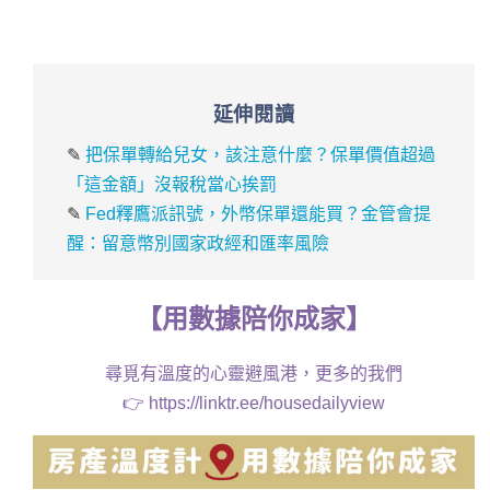
延伸閱讀
✎
把保單轉給兒女，該注意什麼？保單價值超過
「這金額」沒報稅當心挨罰
✎
Fed釋鷹派訊號，外幣保單還能買？金管會提
醒：留意幣別國家政經和匯率風險
【
用
數據
陪你成家
】
尋覓有溫度的心靈避風港，更多的我們
👉
https://linktr.ee/housedailyview