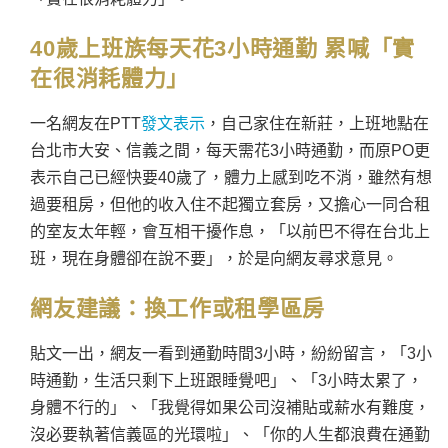
40歲上班族每天花3小時通勤 累喊「實
在很消耗體力」
一名網友在PTT
發文表示
，自己家住在新莊，上班地點在
台北市大安、信義之間，每天需花3小時通勤，而原PO更
表示自己已經快要40歲了，體力上感到吃不消，雖然有想
過要租房，但他的收入住不起獨立套房，又擔心一同合租
的室友太年輕，會互相干擾作息，「以前巴不得在台北上
班，現在身體卻在說不要」，於是向網友尋求意見。
網友建議：
換工作或租學區房
貼文一出，網友一看到通勤時間3小時，紛紛留言，「3小
時通勤，生活只剩下上班跟睡覺吧」、「3小時太累了，
身體不行的」、「我覺得如果公司沒補貼或薪水有難度，
沒必要執著信義區的光環啦」、「你的人生都浪費在通勤