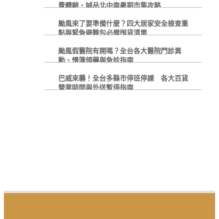
費體驗、誠品北中南暑期市集攻略
颱風來了要準備什麼？四大居家安全檢查重
點與緊急避難包必備囤貨清單
颱風假醫院有開嗎？全台各大醫院門診異
動、慢箋領藥與急診指南
巴威來襲！全台多縣市停班停課 各大百貨
營業時間與外送暫停指南