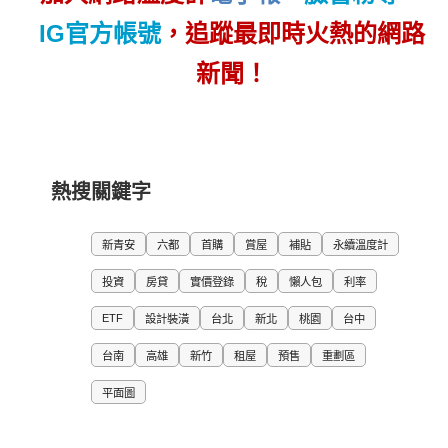
IG官方帳號
，追蹤最即時火熱的網路
新聞！
熱搜關鍵字
新青安
六都
首購
賞屋
補貼
永續溫度計
投資
房貸
實價登錄
稅
懶人包
利率
ETF
設計裝潢
台北
新北
桃園
台中
台南
高雄
新竹
租屋
預售
重劃區
平面圖