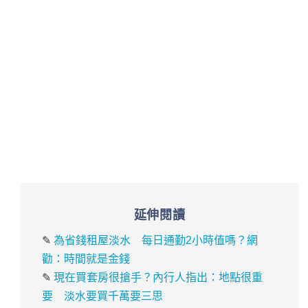
延伸閱讀
✎
為省錢租屋淡水 每日通勤2小時值嗎？網
勸：時間就是金錢
✎
現在買套房很搶手？內行人指出：地點很重
要 淡水要買千萬要三思