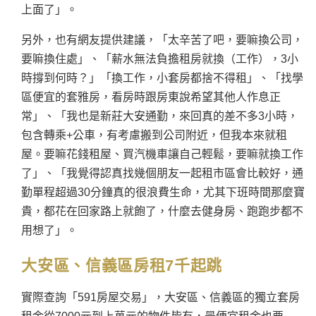
上面了」。
另外，也有網友提供建議，「太辛苦了吧，要嘛換公司，
要嘛換住處」、「薪水無法負擔租房就換（工作），3小
時撐到何時？」「換工作，小套房都捨不得租」、「找學
區便宜的套雅房，看房時跟房東說希望其他人作息正
常」、「我也是新莊大安通勤，來回真的差不多3小時，
包含轉乘+公車，有考慮搬到公司附近，但我本來就租
屋。要嘛花錢租屋、買汽機車讓自己輕鬆，要嘛就換工作
了」、「我覺得認真找幾個朋友一起租市區會比較好，通
勤單程超過30分鐘真的很浪費生命，尤其下班時間那麼寶
貴，都花在回家路上就飽了，什麼去健身房、跑跑步都不
用想了」。
大安區、信義區房租7千起跳
實際查詢「591房屋交易」，大安區、信義區的獨立套房