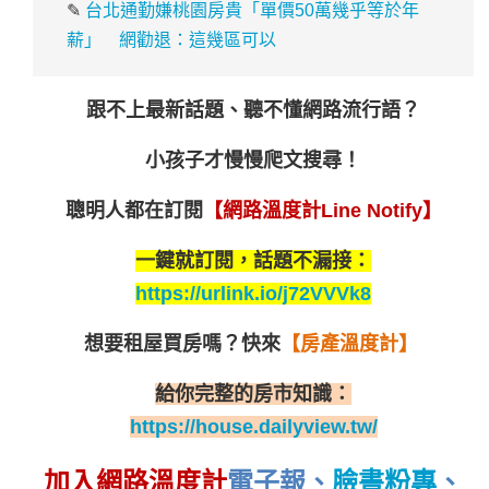
✎
台北通勤嫌桃園房貴「單價50萬幾乎等於年
薪」 網勸退：這幾區可以
跟不上最新話題、聽不懂網路流行語？
小孩子才慢慢爬文搜尋！
聰明人都在訂閱
【網路溫度計Line Notify】
一鍵就訂閱，話題不漏接：
https://urlink.io/j72VVVk8
想要租屋買房嗎？
快來
【房產溫度計】
給你完整的房市知識：
https://house.dailyview.tw/
加入網路溫度計
電子報
、
臉書粉專
、