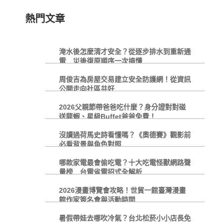
熱門文章
淹水後怎麼清才安全？從逐步排水到重新通
電 災後復原順序一次搞懂
周俊吉為房屋交易建立安全防護網！從資訊
公開走向社區共好
2026父親節帶爸爸吃什麼？身分證對對碰
送龍蝦、星級Buffet爸爸免費！
沒讀過荷馬史詩看懂嗎？《奧德賽》觀影前
必看背景與角色對照
哪款家電最會偷吃電？十大吃電怪獸網路聲
量榜 台電省電招式全解析
2026漫畫博覽會攻略！世貿一館臺灣漫畫
館作家簽名會與活動時間
暑假帶娃去哪吹冷氣？台北松菸小小店長免