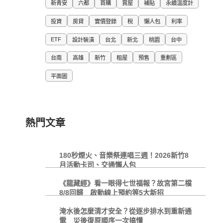
新青安
六都
首購
賞屋
補貼
永續溫度計
投資
房貸
實價登錄
稅
懶人包
利率
ETF
設計裝潢
台北
新北
桃園
台中
台南
高雄
新竹
租屋
預售
重劃區
平面圖
熱門文章
180秒煙火、音樂祭連唱三週！2026新竹8
月活動卡司、交通懶人包
《龍藏經》看一眼得七世福報？故宮第二檔
8/8回歸 啟動線上預約等5大新招
淹水後怎麼清才安全？從逐步排水到重新通
電 災後復原順序一次搞懂