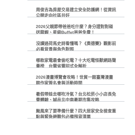
周俊吉為房屋交易建立安全防護網！從資訊
公開走向社區共好
2026父親節帶爸爸吃什麼？身分證對對碰
送龍蝦、星級Buffet爸爸免費！
沒讀過荷馬史詩看懂嗎？《奧德賽》觀影前
必看背景與角色對照
哪款家電最會偷吃電？十大吃電怪獸網路聲
量榜 台電省電招式全解析
2026漫畫博覽會攻略！世貿一館臺灣漫畫
館作家簽名會與活動時間
暑假帶娃去哪吹冷氣？台北松菸小小店長免
費體驗、誠品北中南暑期市集攻略
颱風來了要準備什麼？四大居家安全檢查重
點與緊急避難包必備囤貨清單