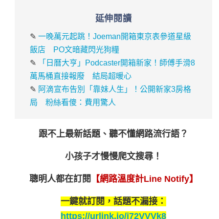
延伸閱讀
✎
一晚萬元起跳！Joeman開箱東京表參道星級
飯店 PO文暗藏閃光狗糧
✎
「日曆大亨」Podcaster開箱新家！師傅手滑8
萬馬桶直接報廢 結局超暖心
✎
阿滴宣布告別「靠妹人生」！公開新家3房格
局 粉絲看傻：費用驚人
跟不上最新話題、聽不懂網路流行語？
小孩子才慢慢爬文搜尋！
聰明人都在訂閱
【網路溫度計Line Notify】
一鍵就訂閱，話題不漏接：
https://urlink.io/j72VVVk8