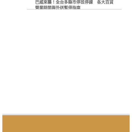
巴威來襲！全台多縣市停班停課 各大百貨
營業時間與外送暫停指南