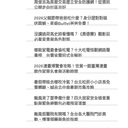
周俊吉為房屋交易建立安全防護網！從資訊
公開走向社區共好
2026父親節帶爸爸吃什麼？身分證對對碰
送龍蝦、星級Buffet爸爸免費！
沒讀過荷馬史詩看懂嗎？《奧德賽》觀影前
必看背景與角色對照
哪款家電最會偷吃電？十大吃電怪獸網路聲
量榜 台電省電招式全解析
2026漫畫博覽會攻略！世貿一館臺灣漫畫
館作家簽名會與活動時間
暑假帶娃去哪吹冷氣？台北松菸小小店長免
費體驗、誠品北中南暑期市集攻略
颱風來了要準備什麼？四大居家安全檢查重
點與緊急避難包必備囤貨清單
颱風假醫院有開嗎？全台各大醫院門診異
動、慢箋領藥與急診指南