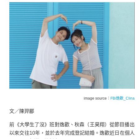
image source：
FB/逸歡_Clina
文／陳羿郿
前《大學生了沒》班對逸歡、秋森（王昊翔）從節目播出
以來交往10年，並於去年完成登記結婚。逸歡近日在個人