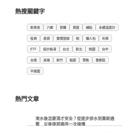
熱搜關鍵字
新青安
六都
首購
賞屋
補貼
永續溫度計
投資
房貸
實價登錄
稅
懶人包
利率
ETF
設計裝潢
台北
新北
桃園
台中
台南
高雄
新竹
租屋
預售
重劃區
平面圖
熱門文章
淹水後怎麼清才安全？從逐步排水到重新通
電 災後復原順序一次搞懂