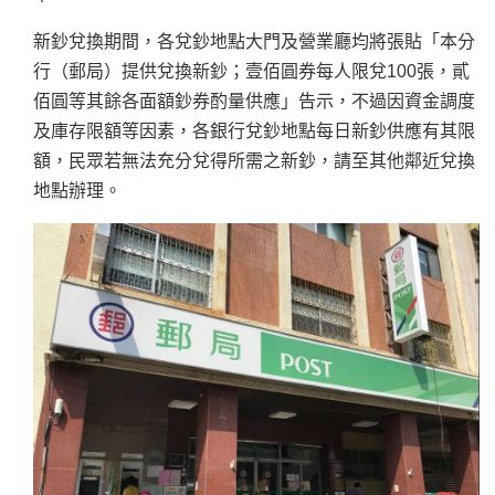
新鈔兌換期間，各兌鈔地點大門及營業廳均將張貼「本分
行（郵局）提供兌換新鈔；壹佰圓券每人限兌100張，貳
佰圓等其餘各面額鈔券酌量供應」告示，不過因資金調度
及庫存限額等因素，各銀行兌鈔地點每日新鈔供應有其限
額，民眾若無法充分兌得所需之新鈔，請至其他鄰近兌換
地點辦理。