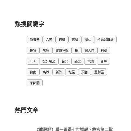
熱搜關鍵字
新青安
六都
首購
賞屋
補貼
永續溫度計
投資
房貸
實價登錄
稅
懶人包
利率
ETF
設計裝潢
台北
新北
桃園
台中
台南
高雄
新竹
租屋
預售
重劃區
平面圖
熱門文章
《龍藏經》看一眼得七世福報？故宮第二檔