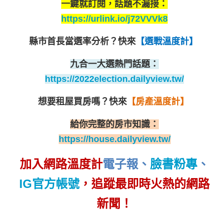
一鍵就訂閱，話題不漏接：
https://urlink.io/j72VVVk8
縣市首長當選率分析？
快來
【選戰溫度計】
九合一大選熱門話題：
https://2022election.dailyview.tw/
想要租屋買房嗎？
快來
【房產溫度計】
給你完整的房市知識：
https://house.dailyview.tw/
加入網路溫度計
電子報
、
臉書粉專
、
IG官方帳號
，追蹤最即時火熱的網路
新聞！