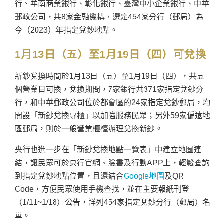
行、華南商業銀行、彰化銀行、臺灣中小企業銀行、中華
郵政公司，共8家金融機構，選定454家分行（郵局）為
今（2023）年指定兌鈔地點。
1月13日（五）至1月19日（四）可兌換
新鈔兌換時間於1月13日（五）至1月19日（四），共五
個營業日可換，兌換期間，7家銀行共371家指定兌鈔分
行，和中華郵政公司位於都會區的24家指定兌鈔郵局，均
開設「新鈔兌換專櫃」以加強服務民眾；另外59家偏遠地
區郵局，則於一般營業櫃檯辦理兌換新鈔。
央行也進一步在「新鈔兌換地點一覽表」中建立地圖連
結，讓民眾可於央行官網、臉書及行動APP上，輕鬆查詢
到指定兌鈔地點位置，且還結合
Google地圖
及QR
Code，方便民眾使用手機查找，並在主要報紙刊登
（1/11~1/18）公告，詳列454家指定兌鈔分行（郵局）名
單。