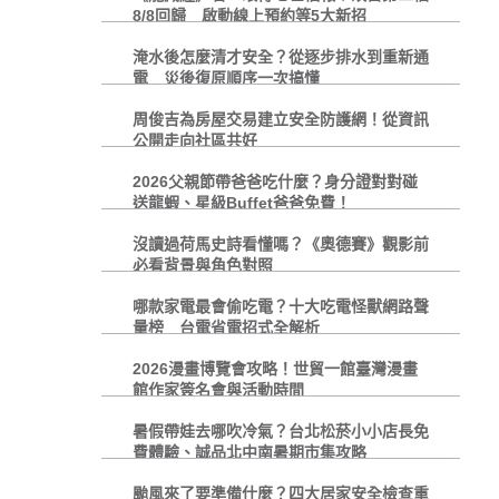
8/8回歸 啟動線上預約等5大新招
淹水後怎麼清才安全？從逐步排水到重新通
電 災後復原順序一次搞懂
周俊吉為房屋交易建立安全防護網！從資訊
公開走向社區共好
2026父親節帶爸爸吃什麼？身分證對對碰
送龍蝦、星級Buffet爸爸免費！
沒讀過荷馬史詩看懂嗎？《奧德賽》觀影前
必看背景與角色對照
哪款家電最會偷吃電？十大吃電怪獸網路聲
量榜 台電省電招式全解析
2026漫畫博覽會攻略！世貿一館臺灣漫畫
館作家簽名會與活動時間
暑假帶娃去哪吹冷氣？台北松菸小小店長免
費體驗、誠品北中南暑期市集攻略
颱風來了要準備什麼？四大居家安全檢查重