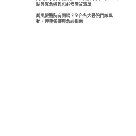
點與緊急避難包必備囤貨清單
颱風假醫院有開嗎？全台各大醫院門診異
動、慢箋領藥與急診指南