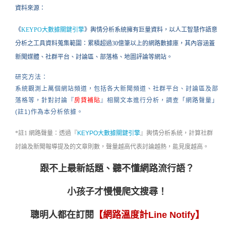
資料來源：
《
KEYPO大數據關鍵引擎
》輿情分析系統擁有巨量資料，以人工智慧作語意
分析之工具資料蒐集範圍：累積超過30億筆以上的網路數據庫，其內容涵蓋
新聞媒體、社群平台、討論區、部落格、地圖評論等網站。
研究方法：
系統觀測上萬個網站頻道，包括
各大
新聞頻道、社群平台、討論區
及
部
落格等，針對討論『
房貸補貼
』相關文本進行分析，調查
「網路聲量」
(註1)作為本分析依據。
*註1 網路聲量：
透過『
KEYPO大數據關鍵引擎
』輿情分析系統，計算社群
討論及新聞報導提及的文章則數，聲量越高代表討論越熱，能見度越高。
跟不上最新話題、聽不懂網路流行語？
小孩子才慢慢爬文搜尋！
聰明人都在訂閱
【網路溫度計Line Notify】