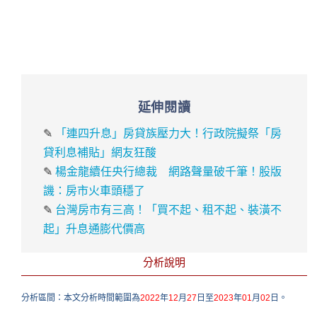
延伸閱讀
✎
「連四升息」房貸族壓力大！行政院擬祭「房
貸利息補貼」網友狂酸
✎
楊金龍續任央行總裁 網路聲量破千筆！股版
譏：房市火車頭穩了
✎
台灣房市有三高！「買不起、租不起、裝潢不
起」升息通膨代價高
分析說明
分析區間：本文分析時間範圍為
2022
年
12
月
27
日至
2023
年
01
月
02
日。