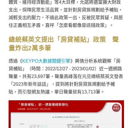
體質、維持經濟動能」等4大目標，允諾將適當擴大財政
支出，保障民眾生活品質，並針對房貸族規劃給予補貼，
減輕支出的壓力，不過此政策一出，反被民眾質疑，與居
住正義相互矛盾，直呼「怎麼看都像是送錢政策」。
總統蔡英文提出「
房貸補貼」政策 聲
量炸出2萬多筆
透過《
KEYPO大數據關鍵引擎
》輿情分析系統觀察「房
貸補貼」（時間：2022/12/27 - 2023/01/02）近一週網路
聲量，共有23,697筆，聲量高峰落在元旦總統蔡英文發表
「2023年新年談話」，提到將針對房貸族規劃給予補
貼，而引發網友熱議，單日聲量就有13,713筆。