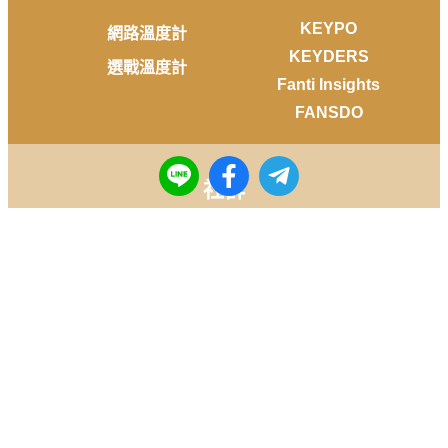
KEYPO
網路溫度計
KEYDERS
選戰溫度計
Fanti Insights
FANSDO
社群
Facebook
Instagram
Youtube
LINE
Telegram
Copyright © 2014-
2026
DailyView All rights reserved