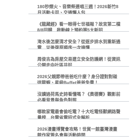
180秒煙火、音樂祭連唱三週！2026新竹8
月活動卡司、交通懶人包
《龍藏經》看一眼得七世福報？故宮第二檔
8/8回歸 啟動線上預約等5大新招
淹水後怎麼清才安全？從逐步排水到重新通
電 災後復原順序一次搞懂
周俊吉為房屋交易建立安全防護網！從資訊
公開走向社區共好
2026父親節帶爸爸吃什麼？身分證對對碰
送龍蝦、星級Buffet爸爸免費！
沒讀過荷馬史詩看懂嗎？《奧德賽》觀影前
必看背景與角色對照
哪款家電最會偷吃電？十大吃電怪獸網路聲
量榜 台電省電招式全解析
2026漫畫博覽會攻略！世貿一館臺灣漫畫
館作家簽名會與活動時間