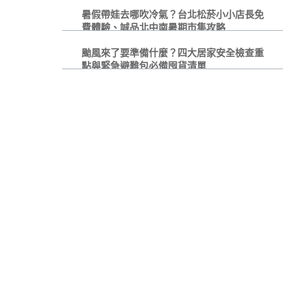
暑假帶娃去哪吹冷氣？台北松菸小小店長免
費體驗、誠品北中南暑期市集攻略
颱風來了要準備什麼？四大居家安全檢查重
點與緊急避難包必備囤貨清單