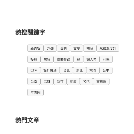
熱搜關鍵字
新青安
六都
首購
賞屋
補貼
永續溫度計
投資
房貸
實價登錄
稅
懶人包
利率
ETF
設計裝潢
台北
新北
桃園
台中
台南
高雄
新竹
租屋
預售
重劃區
平面圖
熱門文章