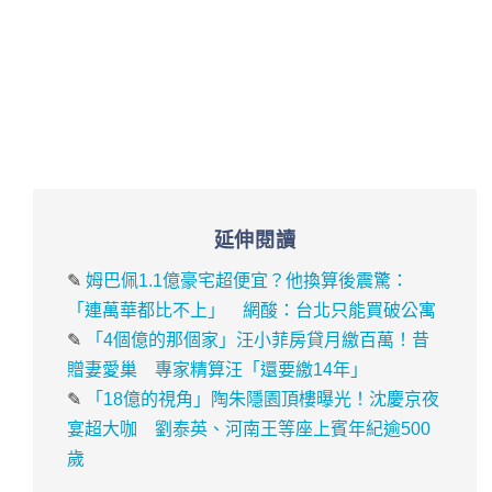
延伸閱讀
✎
姆巴佩1.1億豪宅超便宜？他換算後震驚：
「連萬華都比不上」 網酸：台北只能買破公寓
✎
「4個億的那個家」汪小菲房貸月繳百萬！昔
贈妻愛巢 專家精算汪「還要繳14年」
✎
「18億的視角」陶朱隱園頂樓曝光！沈慶京夜
宴超大咖 劉泰英、河南王等座上賓年紀逾500
歲