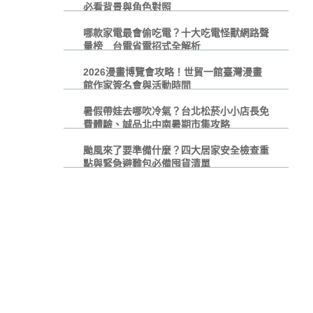
必看背景與角色對照
哪款家電最會偷吃電？十大吃電怪獸網路聲
量榜 台電省電招式全解析
2026漫畫博覽會攻略！世貿一館臺灣漫畫
館作家簽名會與活動時間
暑假帶娃去哪吹冷氣？台北松菸小小店長免
費體驗、誠品北中南暑期市集攻略
颱風來了要準備什麼？四大居家安全檢查重
點與緊急避難包必備囤貨清單