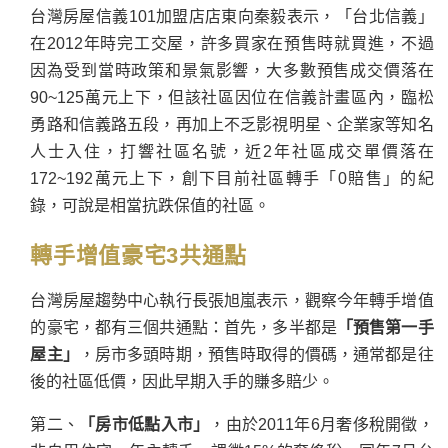
台灣房屋信義101加盟店店東向秦毅表示，「台北信義」
在2012年時完工交屋，許多買家在預售時就買進，不過
因為受到當時政策和景氣影響，大多數預售成交價落在
90~125萬元上下，但該社區因位在信義計畫區內，臨松
勇路和信義路五段，再加上不乏影視明星、企業家等知名
人士入住，打響社區名號，近2年社區成交單價落在
172~192萬元上下，創下目前社區轉手「0賠售」的紀
錄，可說是相當抗跌保值的社區。
轉手增值豪宅3共通點
台灣房屋趨勢中心執行長張旭嵐表示，觀察今年轉手增值
的豪宅，都有三個共通點：首先，多半都是
「預售第一手
屋主」
，房市多頭時期，預售時取得的價碼，通常都是往
後的社區低價，因此早期入手的賺多賠少。
第二、
「房市低點入市」
，由於2011年6月奢侈稅開徵，