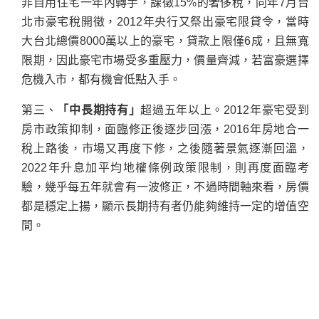
非自用住宅一年內轉手，課徵15%的奢侈稅，同年7月台
北市豪宅稅開徵，2012年央行又祭出豪宅限貸令，當時
大台北總價8000萬以上的豪宅，貸款上限僅6成，且無寬
限期，因此豪宅市場受多重壓力，價量齊減，若富豪選擇
危機入市，都有機會低點入手。
第三、
「中長期持有」
超過五年以上。2012年豪宅受到
房市政策抑制，面臨修正後逐步回漲，2016年房地合一
稅上路後，市場又再度下修，之後隨著景氣逐漸回溫，
2022年升息加平均地權條例政策限制，則再度面臨考
驗，幾乎每五年就會有一波修正，不過時間軸來看，房價
都是穩定上揚，顯示長期持有者仍能夠維持一定的增值空
間。