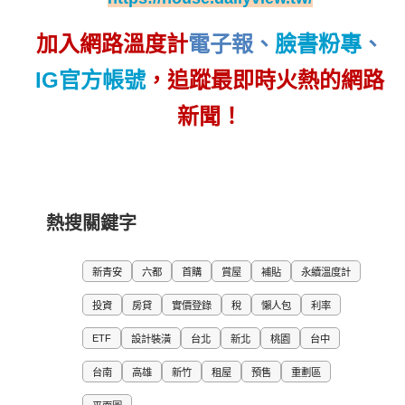
加入網路溫度計
電子報
、
臉書粉專
、
IG官方帳號
，追蹤最即時火熱的網路
新聞！
熱搜關鍵字
新青安
六都
首購
賞屋
補貼
永續溫度計
投資
房貸
實價登錄
稅
懶人包
利率
ETF
設計裝潢
台北
新北
桃園
台中
台南
高雄
新竹
租屋
預售
重劃區