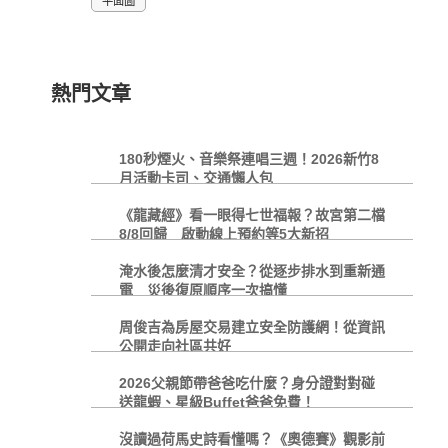
平面圖
熱門文章
180秒煙火、音樂祭連唱三週！2026新竹8
月活動卡司、交通懶人包
《龍藏經》看一眼得七世福報？故宮第二檔
8/8回歸 啟動線上預約等5大新招
淹水後怎麼清才安全？從逐步排水到重新通
電 災後復原順序一次搞懂
周俊吉為房屋交易建立安全防護網！從資訊
公開走向社區共好
2026父親節帶爸爸吃什麼？身分證對對碰
送龍蝦、星級Buffet爸爸免費！
沒讀過荷馬史詩看懂嗎？《奧德賽》觀影前